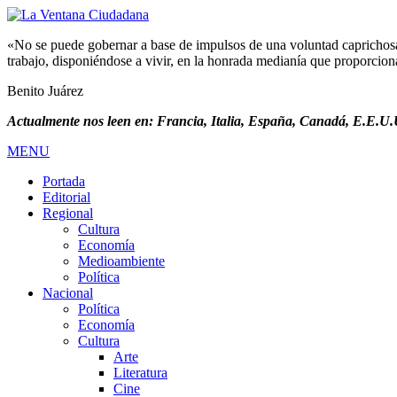
«No se puede gobernar a base de impulsos de una voluntad caprichosa, 
trabajo, disponiéndose a vivir, en la honrada medianía que proporciona 
Benito Juárez
Actualmente nos leen en: Francia, Italia, España, Canadá, E.E.U.U
MENU
Portada
Editorial
Regional
Cultura
Economía
Medioambiente
Política
Nacional
Política
Economía
Cultura
Arte
Literatura
Cine