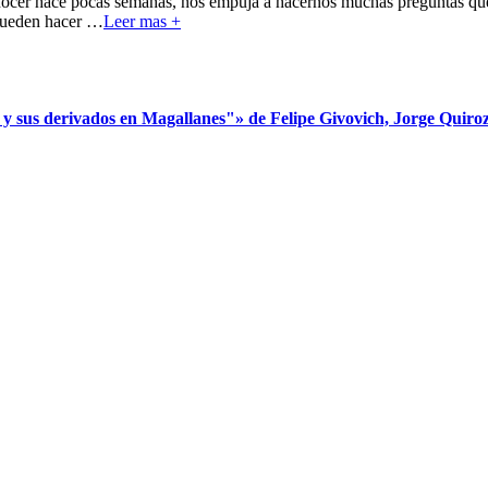
nocer hace pocas semanas, nos empuja a hacernos muchas preguntas que 
pueden hacer
…
Leer mas +
s derivados en Magallanes"» de Felipe Givovich, Jorge Quiroz