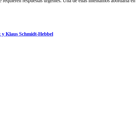
requieren respuestas urgentes. Una de ellas intentamos abordarla en
 y Klaus Schmidt-Hebbel