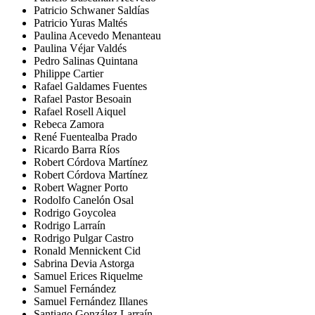
Patricio Schwaner Saldías
Patricio Yuras Maltés
Paulina Acevedo Menanteau
Paulina Véjar Valdés
Pedro Salinas Quintana
Philippe Cartier
Rafael Galdames Fuentes
Rafael Pastor Besoain
Rafael Rosell Aiquel
Rebeca Zamora
René Fuentealba Prado
Ricardo Barra Ríos
Robert Córdova Martínez
Robert Córdova Martínez
Robert Wagner Porto
Rodolfo Canelón Osal
Rodrigo Goycolea
Rodrigo Larraín
Rodrigo Pulgar Castro
Ronald Mennickent Cid
Sabrina Devia Astorga
Samuel Erices Riquelme
Samuel Fernández
Samuel Fernández Illanes
Santiago González Larraín