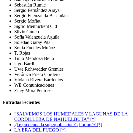
Sebastián Rumie
Sergio Fernández Araya
Sergio Fuenzalida Bascuñán
Sergio Moffat
Sigrid Mennickent Cid
Silvio Cuneo
Sofía Valenzuela Aguila
Soledad Garay Pita
Sonia Fuentes Muñoz
T. Rojas
Tulio Mendoza Belio
Ugo Bardi
Uwe Rohwedder Gremler
Verónica Prieto Cordero
Viviana Rivera Barrientos
WE Comunicaciones
Ziley Mora Penrose
Entradas recientes
“SALVEMOS LOS HUMEDALES Y LAGUNAS DE LA
CORDILLERA DE NAHUELBUTA” [*]
¿Te preocupa la superpoblación? ¿Por qué? [*]
LA ERA DEL FUEGO [*]