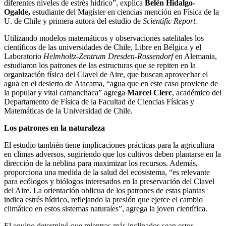
diferentes niveles de estrés hídrico”, explica
Belén Hidalgo-
Ogalde,
estudiante del Magíster en ciencias mención en Física de la
U. de Chile y primera autora del estudio de
Scientific Report.
Utilizando modelos matemáticos y observaciones satelitales los
científicos de las universidades de Chile, Libre en Bélgica y el
Laboratorio
Helmholtz-Zentrum Dresden-Rossendorf
en Alemania,
estudiaron los patrones de las estructuras que se repiten en la
organización física del Clavel de Aire, que buscan aprovechar el
agua en el desierto de Atacama, “agua que en este caso proviene de
la popular y vital camanchaca” agrega
Marcel Clerc
, académico del
Departamento de Física de la Facultad de Ciencias Físicas y
Matemáticas de la Universidad de Chile.
Los patrones en la naturaleza
El estudio también tiene implicaciones prácticas para la agricultura
en climas adversos, sugiriendo que los cultivos deben plantarse en la
dirección de la neblina para maximizar los recursos. Además,
proporciona una medida de la salud del ecosistema, “es relevante
para ecólogos y biólogos interesados en la preservación del Clavel
del Aire. La orientación oblicua de los patrones de estas plantas
indica estrés hídrico, reflejando la presión que ejerce el cambio
climático en estos sistemas naturales”, agrega la joven científica.
El equipo determinó que mientras más inclinados sean estos