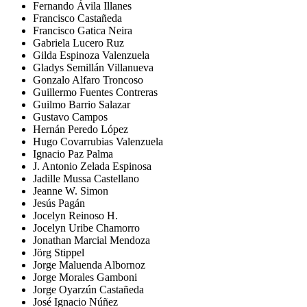
Fernando Ávila Illanes
Francisco Castañeda
Francisco Gatica Neira
Gabriela Lucero Ruz
Gilda Espinoza Valenzuela
Gladys Semillán Villanueva
Gonzalo Alfaro Troncoso
Guillermo Fuentes Contreras
Guilmo Barrio Salazar
Gustavo Campos
Hernán Peredo López
Hugo Covarrubias Valenzuela
Ignacio Paz Palma
J. Antonio Zelada Espinosa
Jadille Mussa Castellano
Jeanne W. Simon
Jesús Pagán
Jocelyn Reinoso H.
Jocelyn Uribe Chamorro
Jonathan Marcial Mendoza
Jörg Stippel
Jorge Maluenda Albornoz
Jorge Morales Gamboni
Jorge Oyarzún Castañeda
José Ignacio Núñez