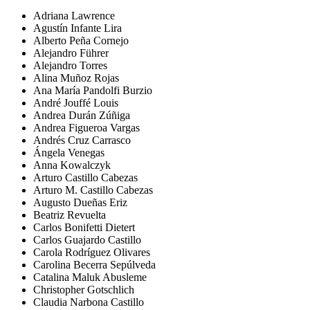
Adriana Lawrence
Agustín Infante Lira
Alberto Peña Cornejo
Alejandro Führer
Alejandro Torres
Alina Muñoz Rojas
Ana María Pandolfi Burzio
André Jouffé Louis
Andrea Durán Zúñiga
Andrea Figueroa Vargas
Andrés Cruz Carrasco
Ángela Venegas
Anna Kowalczyk
Arturo Castillo Cabezas
Arturo M. Castillo Cabezas
Augusto Dueñas Eriz
Beatriz Revuelta
Carlos Bonifetti Dietert
Carlos Guajardo Castillo
Carola Rodríguez Olivares
Carolina Becerra Sepúlveda
Catalina Maluk Abusleme
Christopher Gotschlich
Claudia Narbona Castillo