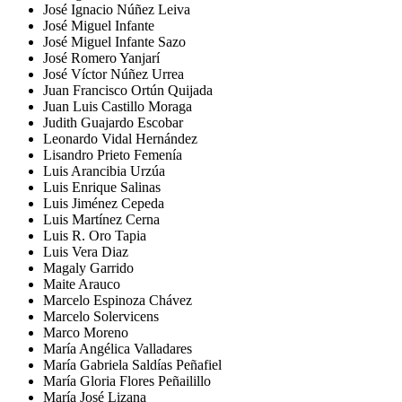
José Ignacio Núñez Leiva
José Miguel Infante
José Miguel Infante Sazo
José Romero Yanjarí
José Víctor Núñez Urrea
Juan Francisco Ortún Quijada
Juan Luis Castillo Moraga
Judith Guajardo Escobar
Leonardo Vidal Hernández
Lisandro Prieto Femenía
Luis Arancibia Urzúa
Luis Enrique Salinas
Luis Jiménez Cepeda
Luis Martínez Cerna
Luis R. Oro Tapia
Luis Vera Diaz
Magaly Garrido
Maite Arauco
Marcelo Espinoza Chávez
Marcelo Solervicens
Marco Moreno
María Angélica Valladares
María Gabriela Saldías Peñafiel
María Gloria Flores Peñailillo
María José Lizana