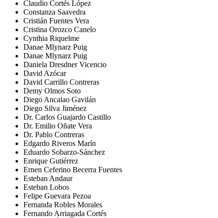
Claudio Cortés López
Constanza Saavedra
Cristián Fuentes Vera
Cristina Orozco Canelo
Cynthia Riquelme
Danae Mlynarz Puig
Danae Mlynarz Puig
Daniela Dresdner Vicencio
David Azócar
David Carrillo Contreras
Demy Olmos Soto
Diego Ancalao Gavilán
Diego Silva Jiménez
Dr. Carlos Guajardo Castillo
Dr. Emilio Oñate Vera
Dr. Pablo Contreras
Edgardo Riveros Marín
Eduardo Sobarzo-Sánchez
Enrique Gutiérrez
Ernen Ceferino Becerra Fuentes
Esteban Andaur
Esteban Lobos
Felipe Guevara Pezoa
Fernanda Robles Morales
Fernando Arriagada Cortés