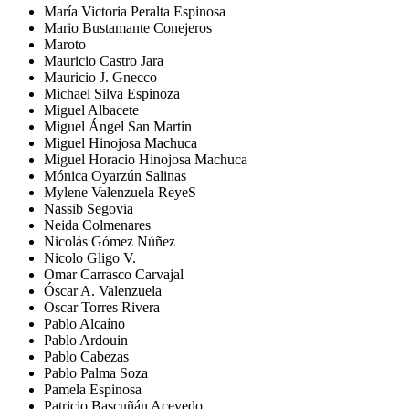
María Victoria Peralta Espinosa
Mario Bustamante Conejeros
Maroto
Mauricio Castro Jara
Mauricio J. Gnecco
Michael Silva Espinoza
Miguel Albacete
Miguel Ángel San Martín
Miguel Hinojosa Machuca
Miguel Horacio Hinojosa Machuca
Mónica Oyarzún Salinas
Mylene Valenzuela ReyeS
Nassib Segovia
Neida Colmenares
Nicolás Gómez Núñez
Nicolo Gligo V.
Omar Carrasco Carvajal
Óscar A. Valenzuela
Oscar Torres Rivera
Pablo Alcaíno
Pablo Ardouin
Pablo Cabezas
Pablo Palma Soza
Pamela Espinosa
Patricio Bascuñán Acevedo