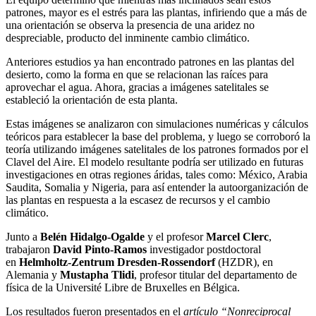
patrones, mayor es el estrés para las plantas, infiriendo que a más de
una orientación se observa la presencia de una aridez no
despreciable, producto del inminente cambio climático.
Anteriores estudios ya han encontrado patrones en las plantas del
desierto, como la forma en que se relacionan las raíces para
aprovechar el agua. Ahora, gracias a imágenes satelitales se
estableció la orientación de esta planta.
Estas imágenes se analizaron con simulaciones numéricas y cálculos
teóricos para establecer la base del problema, y luego se corroboró la
teoría utilizando imágenes satelitales de los patrones formados por el
Clavel del Aire. El modelo resultante podría ser utilizado en futuras
investigaciones en otras regiones áridas, tales como: México, Arabia
Saudita, Somalia y Nigeria, para así entender la autoorganización de
las plantas en respuesta a la escasez de recursos y el cambio
climático.
Junto a
Belén Hidalgo-Ogalde
y el profesor
Marcel Clerc
,
trabajaron
David Pinto-Ramos
investigador postdoctoral
en
Helmholtz-Zentrum Dresden-Rossendorf
(HZDR), en
Alemania y
Mustapha Tlidi
, profesor titular del departamento de
física de la Université Libre de Bruxelles en Bélgica.
Los resultados fueron presentados en el
artículo “Nonreciprocal