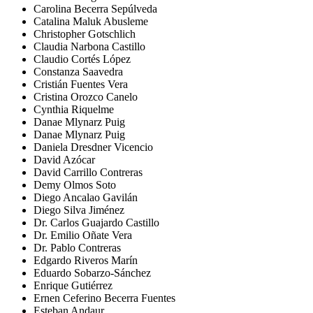
Carolina Becerra Sepúlveda
Catalina Maluk Abusleme
Christopher Gotschlich
Claudia Narbona Castillo
Claudio Cortés López
Constanza Saavedra
Cristián Fuentes Vera
Cristina Orozco Canelo
Cynthia Riquelme
Danae Mlynarz Puig
Danae Mlynarz Puig
Daniela Dresdner Vicencio
David Azócar
David Carrillo Contreras
Demy Olmos Soto
Diego Ancalao Gavilán
Diego Silva Jiménez
Dr. Carlos Guajardo Castillo
Dr. Emilio Oñate Vera
Dr. Pablo Contreras
Edgardo Riveros Marín
Eduardo Sobarzo-Sánchez
Enrique Gutiérrez
Ernen Ceferino Becerra Fuentes
Esteban Andaur