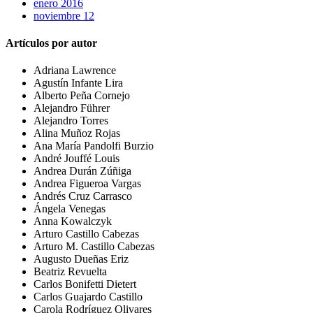
enero 2016
noviembre 12
Artículos por autor
Adriana Lawrence
Agustín Infante Lira
Alberto Peña Cornejo
Alejandro Führer
Alejandro Torres
Alina Muñoz Rojas
Ana María Pandolfi Burzio
André Jouffé Louis
Andrea Durán Zúñiga
Andrea Figueroa Vargas
Andrés Cruz Carrasco
Ángela Venegas
Anna Kowalczyk
Arturo Castillo Cabezas
Arturo M. Castillo Cabezas
Augusto Dueñas Eriz
Beatriz Revuelta
Carlos Bonifetti Dietert
Carlos Guajardo Castillo
Carola Rodríguez Olivares