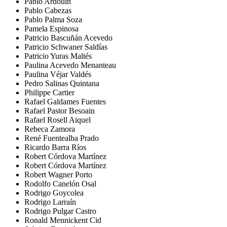
Pablo Ardouin
Pablo Cabezas
Pablo Palma Soza
Pamela Espinosa
Patricio Bascuñán Acevedo
Patricio Schwaner Saldías
Patricio Yuras Maltés
Paulina Acevedo Menanteau
Paulina Véjar Valdés
Pedro Salinas Quintana
Philippe Cartier
Rafael Galdames Fuentes
Rafael Pastor Besoain
Rafael Rosell Aiquel
Rebeca Zamora
René Fuentealba Prado
Ricardo Barra Ríos
Robert Córdova Martínez
Robert Córdova Martínez
Robert Wagner Porto
Rodolfo Canelón Osal
Rodrigo Goycolea
Rodrigo Larraín
Rodrigo Pulgar Castro
Ronald Mennickent Cid