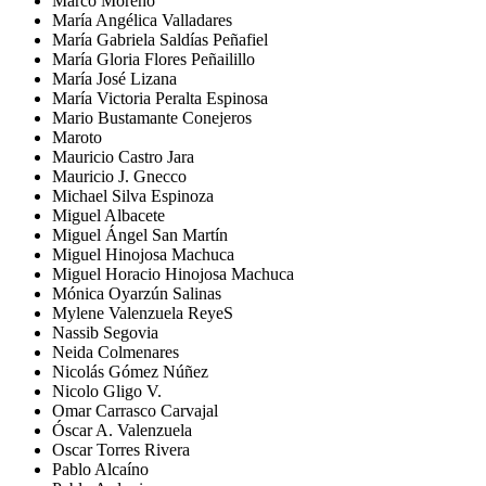
Marco Moreno
María Angélica Valladares
María Gabriela Saldías Peñafiel
María Gloria Flores Peñailillo
María José Lizana
María Victoria Peralta Espinosa
Mario Bustamante Conejeros
Maroto
Mauricio Castro Jara
Mauricio J. Gnecco
Michael Silva Espinoza
Miguel Albacete
Miguel Ángel San Martín
Miguel Hinojosa Machuca
Miguel Horacio Hinojosa Machuca
Mónica Oyarzún Salinas
Mylene Valenzuela ReyeS
Nassib Segovia
Neida Colmenares
Nicolás Gómez Núñez
Nicolo Gligo V.
Omar Carrasco Carvajal
Óscar A. Valenzuela
Oscar Torres Rivera
Pablo Alcaíno