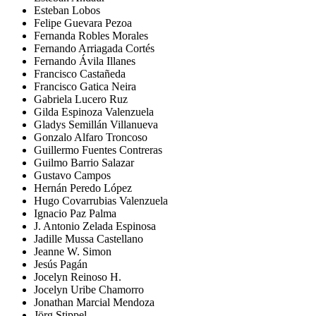
Esteban Lobos
Felipe Guevara Pezoa
Fernanda Robles Morales
Fernando Arriagada Cortés
Fernando Ávila Illanes
Francisco Castañeda
Francisco Gatica Neira
Gabriela Lucero Ruz
Gilda Espinoza Valenzuela
Gladys Semillán Villanueva
Gonzalo Alfaro Troncoso
Guillermo Fuentes Contreras
Guilmo Barrio Salazar
Gustavo Campos
Hernán Peredo López
Hugo Covarrubias Valenzuela
Ignacio Paz Palma
J. Antonio Zelada Espinosa
Jadille Mussa Castellano
Jeanne W. Simon
Jesús Pagán
Jocelyn Reinoso H.
Jocelyn Uribe Chamorro
Jonathan Marcial Mendoza
Jörg Stippel