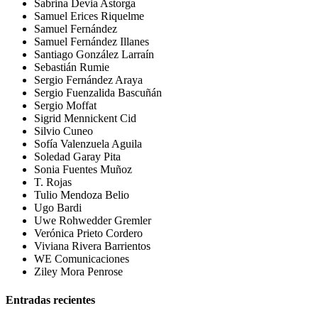
Sabrina Devia Astorga
Samuel Erices Riquelme
Samuel Fernández
Samuel Fernández Illanes
Santiago González Larraín
Sebastián Rumie
Sergio Fernández Araya
Sergio Fuenzalida Bascuñán
Sergio Moffat
Sigrid Mennickent Cid
Silvio Cuneo
Sofía Valenzuela Aguila
Soledad Garay Pita
Sonia Fuentes Muñoz
T. Rojas
Tulio Mendoza Belio
Ugo Bardi
Uwe Rohwedder Gremler
Verónica Prieto Cordero
Viviana Rivera Barrientos
WE Comunicaciones
Ziley Mora Penrose
Entradas recientes