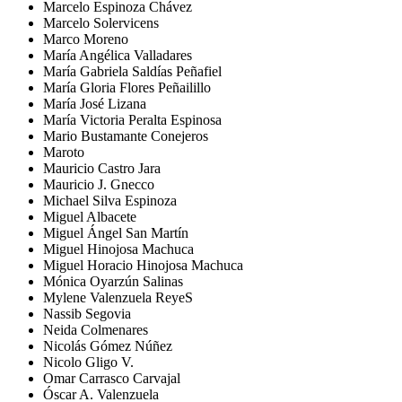
Marcelo Espinoza Chávez
Marcelo Solervicens
Marco Moreno
María Angélica Valladares
María Gabriela Saldías Peñafiel
María Gloria Flores Peñailillo
María José Lizana
María Victoria Peralta Espinosa
Mario Bustamante Conejeros
Maroto
Mauricio Castro Jara
Mauricio J. Gnecco
Michael Silva Espinoza
Miguel Albacete
Miguel Ángel San Martín
Miguel Hinojosa Machuca
Miguel Horacio Hinojosa Machuca
Mónica Oyarzún Salinas
Mylene Valenzuela ReyeS
Nassib Segovia
Neida Colmenares
Nicolás Gómez Núñez
Nicolo Gligo V.
Omar Carrasco Carvajal
Óscar A. Valenzuela