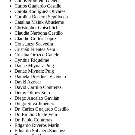
Carlos Bonifetti Dietert
Carlos Guajardo Castillo
Carola Rodríguez Olivares
Carolina Becerra Sepúlveda
Catalina Maluk Abusleme
Christopher Gotschlich
Claudia Narbona Castillo
Claudio Cortés López
Constanza Saavedra
Cristián Fuentes Vera
Cristina Orozco Canelo
Cynthia Riquelme
Danae Mlynarz Puig
Danae Mlynarz Puig
Daniela Dresdner Vicencio
David Azócar
David Carrillo Contreras
Demy Olmos Soto
Diego Ancalao Gavilán
Diego Silva Jiménez
Dr. Carlos Guajardo Castillo
Dr. Emilio Oñate Vera
Dr. Pablo Contreras
Edgardo Riveros Marín
Eduardo Sobarzo-Sánchez