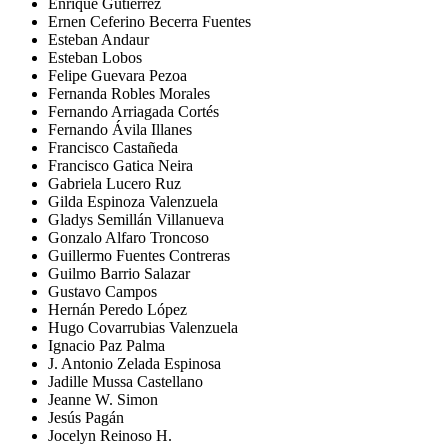
Enrique Gutiérrez
Ernen Ceferino Becerra Fuentes
Esteban Andaur
Esteban Lobos
Felipe Guevara Pezoa
Fernanda Robles Morales
Fernando Arriagada Cortés
Fernando Ávila Illanes
Francisco Castañeda
Francisco Gatica Neira
Gabriela Lucero Ruz
Gilda Espinoza Valenzuela
Gladys Semillán Villanueva
Gonzalo Alfaro Troncoso
Guillermo Fuentes Contreras
Guilmo Barrio Salazar
Gustavo Campos
Hernán Peredo López
Hugo Covarrubias Valenzuela
Ignacio Paz Palma
J. Antonio Zelada Espinosa
Jadille Mussa Castellano
Jeanne W. Simon
Jesús Pagán
Jocelyn Reinoso H.