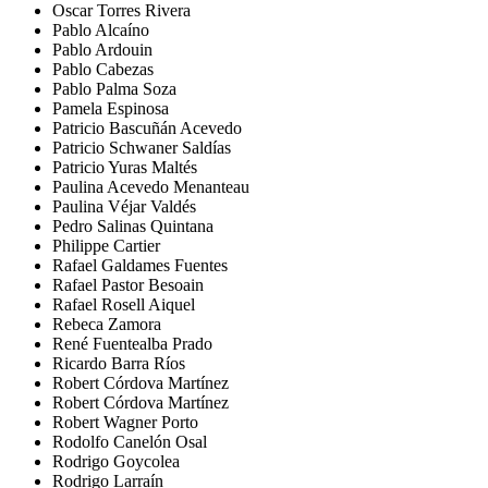
Oscar Torres Rivera
Pablo Alcaíno
Pablo Ardouin
Pablo Cabezas
Pablo Palma Soza
Pamela Espinosa
Patricio Bascuñán Acevedo
Patricio Schwaner Saldías
Patricio Yuras Maltés
Paulina Acevedo Menanteau
Paulina Véjar Valdés
Pedro Salinas Quintana
Philippe Cartier
Rafael Galdames Fuentes
Rafael Pastor Besoain
Rafael Rosell Aiquel
Rebeca Zamora
René Fuentealba Prado
Ricardo Barra Ríos
Robert Córdova Martínez
Robert Córdova Martínez
Robert Wagner Porto
Rodolfo Canelón Osal
Rodrigo Goycolea
Rodrigo Larraín