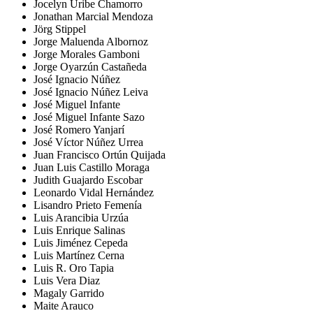
Jocelyn Uribe Chamorro
Jonathan Marcial Mendoza
Jörg Stippel
Jorge Maluenda Albornoz
Jorge Morales Gamboni
Jorge Oyarzún Castañeda
José Ignacio Núñez
José Ignacio Núñez Leiva
José Miguel Infante
José Miguel Infante Sazo
José Romero Yanjarí
José Víctor Núñez Urrea
Juan Francisco Ortún Quijada
Juan Luis Castillo Moraga
Judith Guajardo Escobar
Leonardo Vidal Hernández
Lisandro Prieto Femenía
Luis Arancibia Urzúa
Luis Enrique Salinas
Luis Jiménez Cepeda
Luis Martínez Cerna
Luis R. Oro Tapia
Luis Vera Diaz
Magaly Garrido
Maite Arauco