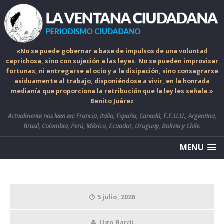
«No se puede gobernar a base de impulsos de una voluntad
caprichosa, sino con sujeción a las leyes. No se pueden improvisar
fortunas, ni entregarse al ocio y a la disipación, sino consagrarse
asiduamente al trabajo, disponiéndose a vivir, en la honrada
medianía que proporciona la retribución que la ley les señala.»
Benito Juárez
Actualmente nos leen en: Francia, Italia, España, Canadá, E.E.U.U., Argentina,
Brasil, Colombia, Perú, México, Ecuador, Uruguay, Bolivia y Chile.
MENU
5 julio, 2026
Ugo Bardi