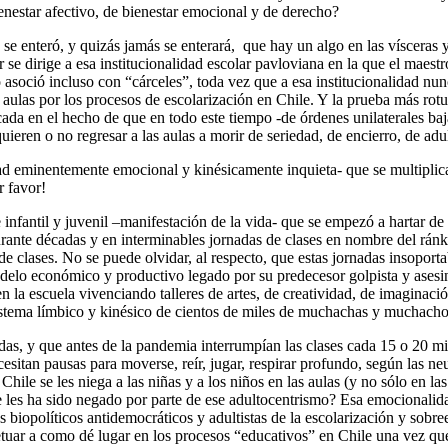
enestar afectivo, de bienestar emocional y de derecho?
 se enteró, y quizás jamás se enterará, que hay un algo en las vísceras y 
r se dirige a esa institucionalidad escolar pavloviana en la que el maes
o asoció incluso con “cárceles”, toda vez que a esa institucionalidad nunc
aulas por los procesos de escolarización en Chile. Y la prueba más rotu
ada en el hecho de que en todo este tiempo -de órdenes unilaterales baja
uieren o no regresar a las aulas a morir de seriedad, de encierro, de ad
ad eminentemente emocional y kinésicamente inquieta- que se multiplica
r favor!
infantil y juvenil –manifestación de la vida- que se empezó a hartar de 
rante décadas y en interminables jornadas de clases en nombre del ránk
 clases. No se puede olvidar, al respecto, que estas jornadas insoporta
delo económico y productivo legado por su predecesor golpista y asesin
en la escuela vivenciando talleres de artes, de creatividad, de imaginaci
 sistema límbico y kinésico de cientos de miles de muchachas y muchach
zadas, y que antes de la pandemia interrumpían las clases cada 15 o 20 
itan pausas para moverse, reír, jugar, respirar profundo, según las neu
le se les niega a las niñas y a los niños en las aulas (y no sólo en las 
e les ha sido negado por parte de ese adultocentrismo? Esa emocionalida
iopolíticos antidemocráticos y adultistas de la escolarización y sobre
petuar a como dé lugar en los procesos “educativos” en Chile una vez q