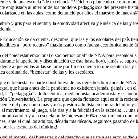
ocente y de una escuela “de excelencia”? Dicho o planteado de otro mod
te enquistada al interior de los modelos pedagógicos del presente histó
 escolarizada en las aulas, como denunció por años el maestro de maestr
mbrío y gris para el sentir y la emotividad afectiva y kinésica de las y 
ndemia”.
de Educación se da cuenta, descubre, que las y los escolares del país t
reductibles a “puro recurso” maximizado como fuerza económicamente úti
del “bienestar emocional o socioemocional” de NNA para respaldar su ll
 durante la aparición y diseminación de ésta hasta hoy), jamás se supo q
dente a que en las aulas se tome por fin en cuenta lo que sienten las y 
 cardinal del “bienestar” de las y los escolares.
e el bienestar es parte constitutiva de los derechos humanos de NNA y 
egral que hasta antes de la pandemia no existieron jamás, ¡jamás!, en el
ad, la “pedagogía” adultocéntrica, medicionista, academicista y estanda
ión Universitaria). La pregunta que queda flotando aquí es si la recie
tiente del país: como más y más presión adultista en contra del niño y
ad, al movimiento, al juego, a la risa y a la felicidad en la escuela; … 
mundo adulto y a la escuela no le interesan; 60% de sufrimiento que no e
nes- ante el cual los adultos, década tras década, seguimos pasando de
 por las escuelas del ránking!
la salud mental, del bienestar y del derecho que asiste a esa escolaridad 