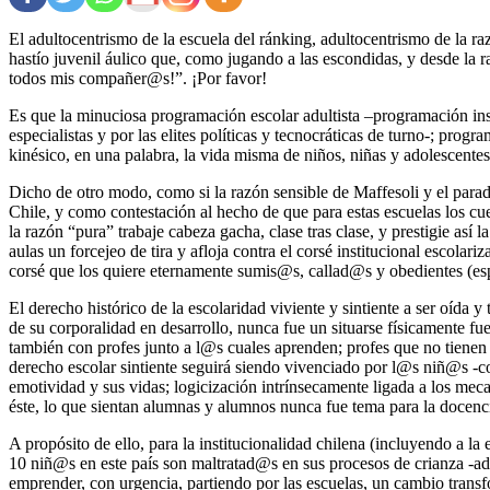
El adultocentrismo de la escuela del ránking, adultocentrismo de la ra
hastío juvenil áulico que, como jugando a las escondidas, y desde la ra
todos mis compañer@s!”. ¡Por favor!
Es que la minuciosa programación escolar adultista –programación ins
especialistas y por las elites políticas y tecnocráticas de turno-; pro
kinésico, en una palabra, la vida misma de niños, niñas y adolescente
Dicho de otro modo, como si la razón sensible de Maffesoli y el paradi
Chile, y como contestación al hecho de que para estas escuelas los c
la razón “pura” trabaje cabeza gacha, clase tras clase, y prestigie así
aulas un forcejeo de tira y afloja contra el corsé institucional escolari
corsé que los quiere eternamente sumis@s, callad@s y obedientes (espe
El derecho histórico de la escolaridad viviente y sintiente a ser oída
de su corporalidad en desarrollo, nunca fue un situarse físicamente 
también con profes junto a l@s cuales aprenden; profes que no tienen n
derecho escolar sintiente seguirá siendo vivenciado por l@s niñ@s -co
emotividad y sus vidas; logicización intrínsecamente ligada a los meca
éste, lo que sientan alumnas y alumnos nunca fue tema para la docencia
A propósito de ello, para la institucionalidad chilena (incluyendo a la
10 niñ@s en este país son maltratad@s en sus procesos de crianza -ad
emprender, con urgencia, partiendo por las escuelas, un cambio trans