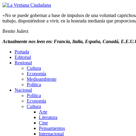
«No se puede gobernar a base de impulsos de una voluntad caprichosa, 
trabajo, disponiéndose a vivir, en la honrada medianía que proporciona 
Benito Juárez
Actualmente nos leen en: Francia, Italia, España, Canadá, E.E.U.U
Portada
Editorial
Regional
Cultura
Economía
Medioambiente
Política
Nacional
Política
Economía
Cultura
Arte
Literatura
Cine
Pensamientos
Internacional