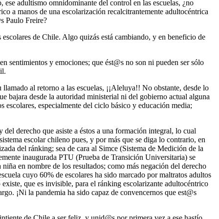
o, ese adultismo omnidominante del control en las escuelas, ¿no
rico a manos de una escolarización recalcitrantemente adultocéntrica
@s Paulo Freire?
los escolares de Chile. Algo quizás está cambiando, y en beneficio de
ienen sentimientos y emociones; que ést@s no son ni pueden ser sólo
l.
amado al retorno a las escuelas, ¡¡Aleluya!! No obstante, desde lo
ue bajara desde la autoridad ministerial ni del gobierno actual alguna
los escolares, especialmente del ciclo básico y educación media;
del derecho que asiste a éstos a una formación integral, lo cual
 sistema escolar chileno pues, y por más que se diga lo contrario, en
rizada del ránking; sea de cara al Simce (Sistema de Medición de la
ntemente inaugurada PTU (Prueba de Transición Universitaria) se
 la niña en nombre de los resultados; como más negación del derecho
una escuela cuyo 60% de escolares ha sido marcado por maltratos adultos
xiste, que es invisible, para el ránking escolarizante adultocéntrico
 largo. ¡Ni la pandemia ha sido capaz de convencernos que est@s
sintiente de Chile a ser feliz, y unid@s por primera vez a ese hastío