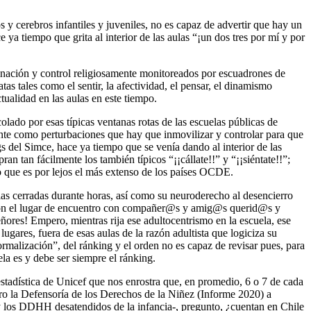
 y cerebros infantiles y juveniles, no es capaz de advertir que hay un
 ya tiempo que grita al interior de las aulas “¡un dos tres por mí y por
inación y control religiosamente monitoreados por escuadrones de
tas tales como el sentir, la afectividad, el pensar, el dinamismo
ualidad en las aulas en este tiempo.
lado por esas típicas ventanas rotas de las escuelas públicas de
ente como perturbaciones que hay que inmovilizar y controlar para que
ngs del Simce, hace ya tiempo que se venía dando al interior de las
ran tan fácilmente los también típicos “¡¡cállate!!” y “¡¡siéntate!!”;
o que es por lejos el más extenso de los países OCDE.
ulas cerradas durante horas, así como su neuroderecho al desencierro
as son el lugar de encuentro con compañer@s y amig@s querid@s y
ñores! Empero, mientras rija ese adultocentrismo en la escuela, ese
gares, fuera de esas aulas de la razón adultista que logiciza su
ormalización”, del ránking y el orden no es capaz de revisar pues, para
la es y debe ser siempre el ránking.
a estadística de Unicef que nos enrostra que, en promedio, 6 o 7 de cada
ro la Defensoría de los Derechos de la Niñez (Informe 2020) a
 y los DDHH desatendidos de la infancia-, pregunto, ¿cuentan en Chile