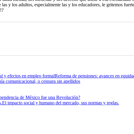
las y los adultos, especialmente las y los educadores, le gritemos fuerte 
!?
Reforma de pensiones: avances en equidad
a comunicacional, o censura sin apellidos
pendencia de México fue una Revolución?
El impacto social y humano del mercado, sus normas y reglas.