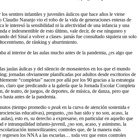
los sentires infantiles y juveniles áulicos que hace años le viene
tro Claudio Naranjo vio el robo de la vida de generaciones enteras de
a le interesó la sensibilidad ni la afectividad de una infancia y una
nda e indesmentible de esto último, vale decir, de ese ninguneo y
ndo del Sinaí a volver a clases- jamás fue consultado siquiera un solo
ultocentrismo, de ránking y aburrimiento.
ba al interior de las aulas mucho antes de la pandemia, ¿es algo que
las jaulas áulicas y del silencio de monasterios en los que el mundo
ing; jornadas obviamente planificadas por adultos desde escritorios de
blemente “completas” nacen por allá por los 90 gracias a la estrategia
o, claro que predicando a la galería que la Jornada Escolar Completa
ón, de teatro, de juegos, de deportes, de música, de danza, pero que
os hasta antes de la pandemia.
minutos (tiempo promedio o
peak
en la curva de atención sostenida e
rociencias educativas), pregunto, ¿no han sido y no son, acaso, la
aulas), esto es, su derecho a expresarse, en particular en aquello que
d e intranquilidad infanto-juvenil, ¿no son, acaso, y asimismo, la
escolarización inmovilizantes; controles que, de la manera más
ue regresen los NNA a las escuelas… toda vez que estos controles