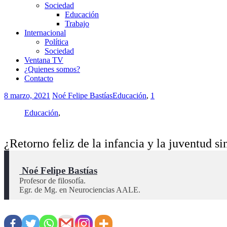
Sociedad
Educación
Trabajo
Internacional
Política
Sociedad
Ventana TV
¿Quienes somos?
Contacto
8 marzo, 2021
Noé Felipe Bastías
Educación
,
1
Educación
,
¿Retorno feliz de la infancia y la juventud si
 Noé Felipe Bastías
Profesor de filosofía.

Egr. de Mg. en Neurociencias AALE.