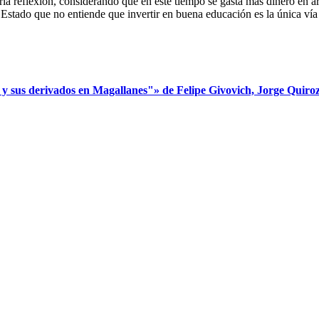
saria reflexión, considerando que en este tiempo se gasta más dinero e
l Estado que no entiende que invertir en buena educación es la única vía
s derivados en Magallanes"» de Felipe Givovich, Jorge Quiroz