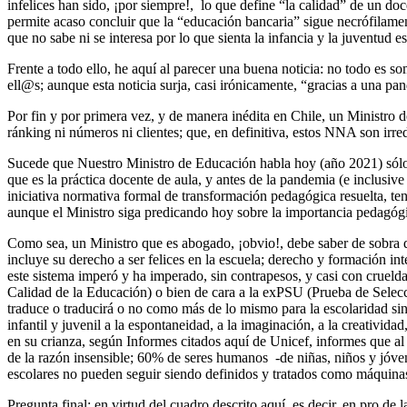
infelices han sido, ¡por siempre!, lo que define “la calidad” de un d
permite acaso concluir que la “educación bancaria” sigue necrófilamen
que no sabe ni se interesa por lo que sienta la infancia y la juventud
Frente a todo ello, he aquí al parecer una buena noticia: no todo es so
ell@s; aunque esta noticia surja, casi irónicamente, “gracias a una pa
Por fin y por primera vez, y de manera inédita en Chile, un Ministro 
ránking ni números ni clientes; que, en definitiva, estos NNA son ir
Sucede que Nuestro Ministro de Educación habla hoy (año 2021) sólo 
que es la práctica docente de aula, y antes de la pandemia (e inclusive
iniciativa normativa formal de transformación pedagógica resuelta, ten
aunque el Ministro siga predicando hoy sobre la importancia pedagógica
Como sea, un Ministro que es abogado, ¡obvio!, debe saber de sobra qu
incluye su derecho a ser felices en la escuela; derecho y formación int
este sistema imperó y ha imperado, sin contrapesos, y casi con crueld
Calidad de la Educación) o bien de cara a la exPSU (Prueba de Selecc
traduce o traducirá o no como más de lo mismo para la escolaridad sin
infantil y juvenil a la espontaneidad, a la imaginación, a la creativid
en su crianza, según Informes citados aquí de Unicef, informes que al 
de la razón insensible; 60% de seres humanos -de niñas, niños y jóve
escolares no pueden seguir siendo definidos y tratados como máquinas
Pregunta final: en virtud del cuadro descrito aquí, es decir, en pro de 