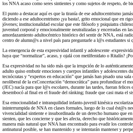
los NNA acaso como seres sintientes y como sujetos de respeto, de bi
El punto a destacar aquí es que la tiranía de ese adultocentrismo jamás
diciendo a ese adultocentrismo ¡ya basta!, grito emocional que en rigo
jóvenes; institucionalidad escolar que este filósofo y psiquiatra chilen
juventud corporal y emocionalmente neutralizadas y encerradas en las 
amordazamiento adultocéntrico histórico del sentir de NNA, está radic
centro de alumn@s a nivel país para preguntarle a l@s estudiantes si q
La emergencia de esta expresividad infantil y adolescente -expresivid
haya que “normalizar”, acaso, y ojalá con metilfenidato o Ritalín? ¡Po
Esa expresividad no ha sido más que la irrupción de lo auténticamente 
adulto quiso embutir emociones y cuerpos infantiles y adolescentes du
tecnócratas y “expertos en educación” que jamás han pisado una sala de
neoliberal de la exConcertación “democrática” para profundizar el mo
(JEC) nacía para que l@s escolares, durante las tardes, fueran felices 
desembocó al final en el fraude del ránking; fraude que casi mata el
Esa emocionalidad e intranquilidad infanto-juvenil kinésica escolari
ininterrumpida de NNA en clases formales, luego de lo cual ést@s neces
vivencialidad sintiente e insubordinada de un derecho humano que en Chi
sienten, que les concierne y que les afecta, derecho que históricament
manera más natural que NNA han encontrado para evadir los controles b
antinatural posible, se han mantenido y se intentarán mantener y per