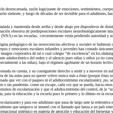
zón desencarnada, razón logicizante de emociones, sentimientos, cuerpos
zón sintiente, y luego de décadas de ser invisible para el adultismo, hace
talada y mantenida desde arriba y desde abajo por dispositivos de dom
gramación obsesiva de predisposiciones escolares neurobiológicamente inna
s (NNA) en las escuelas, crecientemente venía perdiendo autoridad y act
gma pedagógico de las neurociencias afectivas y sociales se hubieran co
uerpos y emociones escolares infantiles y juveniles han contado únicam
 la imagen corporativa de tal o cual colegio “de excelencia” en los ránki
zante adultocéntrico del orden y el silencio pues niñas y niños ya no comp
cialmente a las niñas), bajo el régimen agobiante de un horario lectiv
 y tomada en cuenta, y su consiguiente derecho a sentir y a moverse en a
fuera de las aulas para no querer volver nunca más a éstas (porque ést
ada que ver con el paqueo ni el adultocentrismo escolarizante); ¡no, se
n o sin pandemia- como un escape, cada vez que se pueda, hacia otros lu
nismos de escolarización y que el adultocentrismo del control, de la “n
, para la educación y la escuela pues lo primero y lo último en la escue
 escolarizante) y para ese adultismo que pasa de largo ante la reiterativ
ultismo que tampoco se inmutó con el llamado que lanza a un país ente
formacional sistémico en materia de atención y educación del bienestar