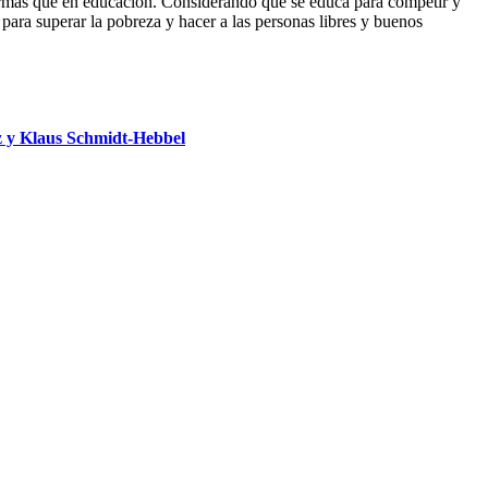
n armas que en educación. Considerando que se educa para competir y
 para superar la pobreza y hacer a las personas libres y buenos
 y Klaus Schmidt-Hebbel