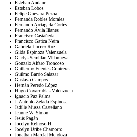
Esteban Andaur
Esteban Lobos
Felipe Guevara Pezoa
Fernanda Robles Morales
Fernando Arriagada Cortés
Fernando Ávila Illanes
Francisco Castañeda
Francisco Gatica Neira
Gabriela Lucero Ruz
Gilda Espinoza Valenzuela
Gladys Semillán Villanueva
Gonzalo Alfaro Troncoso
Guillermo Fuentes Contreras
Guilmo Barrio Salazar
Gustavo Campos
Hernán Peredo López
Hugo Covarrubias Valenzuela
Ignacio Paz Palma
J. Antonio Zelada Espinosa
Jadille Mussa Castellano
Jeanne W. Simon
Jesús Pagán
Jocelyn Reinoso H.
Jocelyn Uribe Chamorro
Jonathan Marcial Mendoza