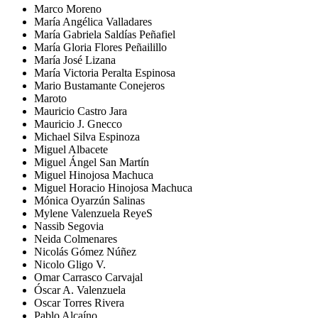
Marco Moreno
María Angélica Valladares
María Gabriela Saldías Peñafiel
María Gloria Flores Peñailillo
María José Lizana
María Victoria Peralta Espinosa
Mario Bustamante Conejeros
Maroto
Mauricio Castro Jara
Mauricio J. Gnecco
Michael Silva Espinoza
Miguel Albacete
Miguel Ángel San Martín
Miguel Hinojosa Machuca
Miguel Horacio Hinojosa Machuca
Mónica Oyarzún Salinas
Mylene Valenzuela ReyeS
Nassib Segovia
Neida Colmenares
Nicolás Gómez Núñez
Nicolo Gligo V.
Omar Carrasco Carvajal
Óscar A. Valenzuela
Oscar Torres Rivera
Pablo Alcaíno