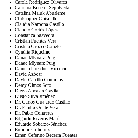
Carola Rodríguez Olivares
Carolina Becerra Sepúlveda
Catalina Maluk Abusleme
Christopher Gotschlich
Claudia Narbona Castillo
Claudio Cortés López
Constanza Saavedra
Cristián Fuentes Vera
Cristina Orozco Canelo
Cynthia Riquelme
Danae Mlynarz Puig
Danae Mlynarz Puig
Daniela Dresdner Vicencio
David Azócar
David Carrillo Contreras
Demy Olmos Soto
Diego Ancalao Gavilán
Diego Silva Jiménez
Dr. Carlos Guajardo Castillo
Dr. Emilio Oñate Vera
Dr. Pablo Contreras
Edgardo Riveros Marín
Eduardo Sobarzo-Sánchez
Enrique Gutiérrez
Ernen Ceferino Becerra Fuentes