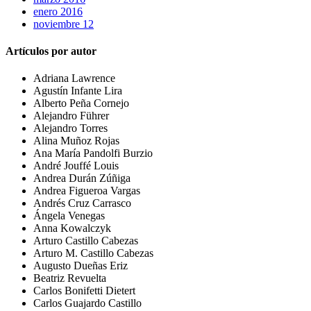
enero 2016
noviembre 12
Artículos por autor
Adriana Lawrence
Agustín Infante Lira
Alberto Peña Cornejo
Alejandro Führer
Alejandro Torres
Alina Muñoz Rojas
Ana María Pandolfi Burzio
André Jouffé Louis
Andrea Durán Zúñiga
Andrea Figueroa Vargas
Andrés Cruz Carrasco
Ángela Venegas
Anna Kowalczyk
Arturo Castillo Cabezas
Arturo M. Castillo Cabezas
Augusto Dueñas Eriz
Beatriz Revuelta
Carlos Bonifetti Dietert
Carlos Guajardo Castillo