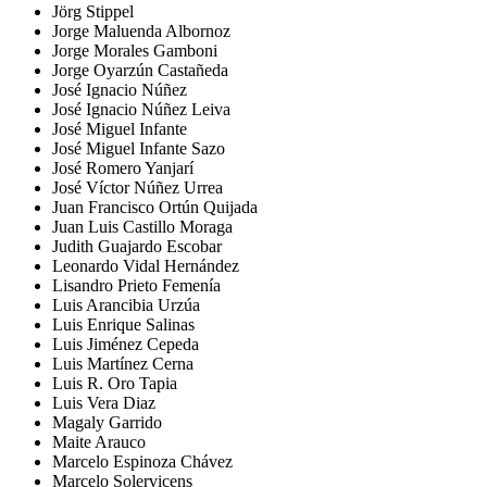
Jörg Stippel
Jorge Maluenda Albornoz
Jorge Morales Gamboni
Jorge Oyarzún Castañeda
José Ignacio Núñez
José Ignacio Núñez Leiva
José Miguel Infante
José Miguel Infante Sazo
José Romero Yanjarí
José Víctor Núñez Urrea
Juan Francisco Ortún Quijada
Juan Luis Castillo Moraga
Judith Guajardo Escobar
Leonardo Vidal Hernández
Lisandro Prieto Femenía
Luis Arancibia Urzúa
Luis Enrique Salinas
Luis Jiménez Cepeda
Luis Martínez Cerna
Luis R. Oro Tapia
Luis Vera Diaz
Magaly Garrido
Maite Arauco
Marcelo Espinoza Chávez
Marcelo Solervicens