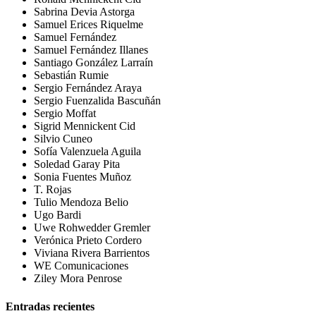
Sabrina Devia Astorga
Samuel Erices Riquelme
Samuel Fernández
Samuel Fernández Illanes
Santiago González Larraín
Sebastián Rumie
Sergio Fernández Araya
Sergio Fuenzalida Bascuñán
Sergio Moffat
Sigrid Mennickent Cid
Silvio Cuneo
Sofía Valenzuela Aguila
Soledad Garay Pita
Sonia Fuentes Muñoz
T. Rojas
Tulio Mendoza Belio
Ugo Bardi
Uwe Rohwedder Gremler
Verónica Prieto Cordero
Viviana Rivera Barrientos
WE Comunicaciones
Ziley Mora Penrose
Entradas recientes