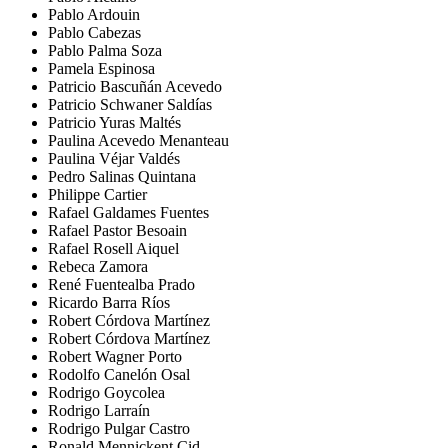
Pablo Ardouin
Pablo Cabezas
Pablo Palma Soza
Pamela Espinosa
Patricio Bascuñán Acevedo
Patricio Schwaner Saldías
Patricio Yuras Maltés
Paulina Acevedo Menanteau
Paulina Véjar Valdés
Pedro Salinas Quintana
Philippe Cartier
Rafael Galdames Fuentes
Rafael Pastor Besoain
Rafael Rosell Aiquel
Rebeca Zamora
René Fuentealba Prado
Ricardo Barra Ríos
Robert Córdova Martínez
Robert Córdova Martínez
Robert Wagner Porto
Rodolfo Canelón Osal
Rodrigo Goycolea
Rodrigo Larraín
Rodrigo Pulgar Castro
Ronald Mennickent Cid