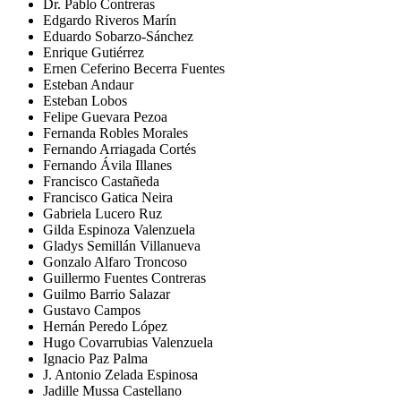
Dr. Pablo Contreras
Edgardo Riveros Marín
Eduardo Sobarzo-Sánchez
Enrique Gutiérrez
Ernen Ceferino Becerra Fuentes
Esteban Andaur
Esteban Lobos
Felipe Guevara Pezoa
Fernanda Robles Morales
Fernando Arriagada Cortés
Fernando Ávila Illanes
Francisco Castañeda
Francisco Gatica Neira
Gabriela Lucero Ruz
Gilda Espinoza Valenzuela
Gladys Semillán Villanueva
Gonzalo Alfaro Troncoso
Guillermo Fuentes Contreras
Guilmo Barrio Salazar
Gustavo Campos
Hernán Peredo López
Hugo Covarrubias Valenzuela
Ignacio Paz Palma
J. Antonio Zelada Espinosa
Jadille Mussa Castellano