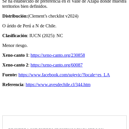
Se ha establecido de preferencia en el Valle de Azapa donde muestra
territorios bien definidos.
Distribución
:(Clement’s checklist v2024)
O árido de Perú a N de Chile.
Clasificación
: IUCN (2025): NC
Menor riesgo.
Xeno-canto 1
:
https://xeno-canto.org/230858
Xeno-canto 2
:
https://xeno-canto.org/60087
Fuente:
https://www.facebook.com/sujevic/?locale=es_LA
Referencia
:
https://www.avesdechile.cl/344.htm