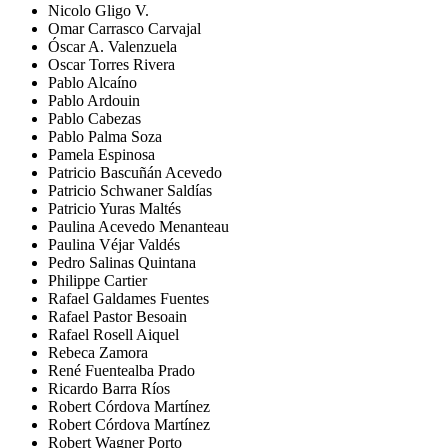
Nicolo Gligo V.
Omar Carrasco Carvajal
Óscar A. Valenzuela
Oscar Torres Rivera
Pablo Alcaíno
Pablo Ardouin
Pablo Cabezas
Pablo Palma Soza
Pamela Espinosa
Patricio Bascuñán Acevedo
Patricio Schwaner Saldías
Patricio Yuras Maltés
Paulina Acevedo Menanteau
Paulina Véjar Valdés
Pedro Salinas Quintana
Philippe Cartier
Rafael Galdames Fuentes
Rafael Pastor Besoain
Rafael Rosell Aiquel
Rebeca Zamora
René Fuentealba Prado
Ricardo Barra Ríos
Robert Córdova Martínez
Robert Córdova Martínez
Robert Wagner Porto