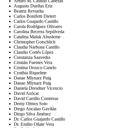
Arturo M. Castillo Cabezas
Augusto Dueñas Eriz
Beatriz Revuelta
Carlos Bonifetti Dietert
Carlos Guajardo Castillo
Carola Rodríguez Olivares
Carolina Becerra Sepúlveda
Catalina Maluk Abusleme
Christopher Gotschlich
Claudia Narbona Castillo
Claudio Cortés López
Constanza Saavedra
Cristián Fuentes Vera
Cristina Orozco Canelo
Cynthia Riquelme
Danae Mlynarz Puig
Danae Mlynarz Puig
Daniela Dresdner Vicencio
David Azócar
David Carrillo Contreras
Demy Olmos Soto
Diego Ancalao Gavilán
Diego Silva Jiménez
Dr. Carlos Guajardo Castillo
Dr. Emilio Oñate Vera