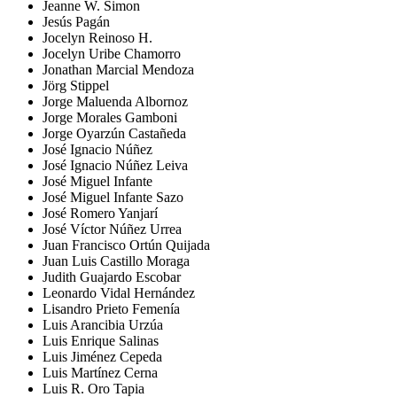
Jeanne W. Simon
Jesús Pagán
Jocelyn Reinoso H.
Jocelyn Uribe Chamorro
Jonathan Marcial Mendoza
Jörg Stippel
Jorge Maluenda Albornoz
Jorge Morales Gamboni
Jorge Oyarzún Castañeda
José Ignacio Núñez
José Ignacio Núñez Leiva
José Miguel Infante
José Miguel Infante Sazo
José Romero Yanjarí
José Víctor Núñez Urrea
Juan Francisco Ortún Quijada
Juan Luis Castillo Moraga
Judith Guajardo Escobar
Leonardo Vidal Hernández
Lisandro Prieto Femenía
Luis Arancibia Urzúa
Luis Enrique Salinas
Luis Jiménez Cepeda
Luis Martínez Cerna
Luis R. Oro Tapia