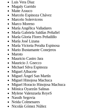
Luis Vera Diaz
Magaly Garrido
Maite Arauco
Marcelo Espinoza Chávez
Marcelo Solervicens
Marco Moreno
María Angélica Valladares
María Gabriela Saldías Peñafiel
María Gloria Flores Peñailillo
María José Lizana
María Victoria Peralta Espinosa
Mario Bustamante Conejeros
Maroto
Mauricio Castro Jara
Mauricio J. Gnecco
Michael Silva Espinoza
Miguel Albacete
Miguel Ángel San Martín
Miguel Hinojosa Machuca
Miguel Horacio Hinojosa Machuca
Mónica Oyarzún Salinas
Mylene Valenzuela ReyeS
Nassib Segovia
Neida Colmenares
Nicolás Gómez Núñez