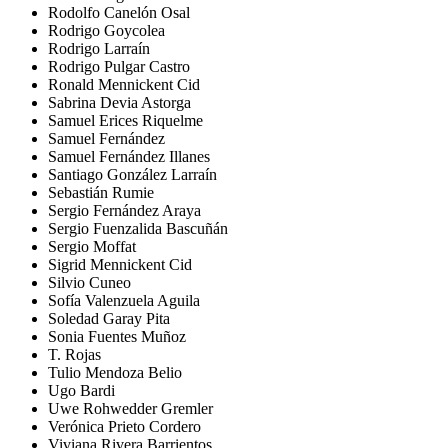
Rodolfo Canelón Osal
Rodrigo Goycolea
Rodrigo Larraín
Rodrigo Pulgar Castro
Ronald Mennickent Cid
Sabrina Devia Astorga
Samuel Erices Riquelme
Samuel Fernández
Samuel Fernández Illanes
Santiago González Larraín
Sebastián Rumie
Sergio Fernández Araya
Sergio Fuenzalida Bascuñán
Sergio Moffat
Sigrid Mennickent Cid
Silvio Cuneo
Sofía Valenzuela Aguila
Soledad Garay Pita
Sonia Fuentes Muñoz
T. Rojas
Tulio Mendoza Belio
Ugo Bardi
Uwe Rohwedder Gremler
Verónica Prieto Cordero
Viviana Rivera Barrientos