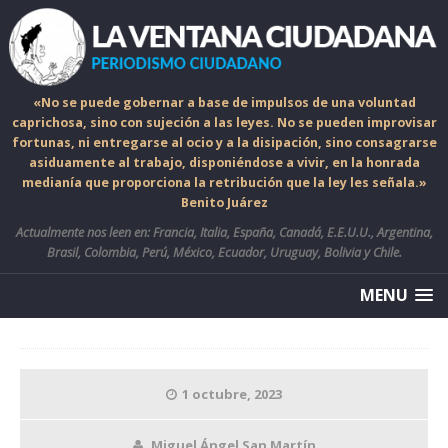
«No se puede gobernar a base de impulsos de una voluntad
caprichosa, sino con sujeción a las leyes. No se pueden improvisar
fortunas, ni entregarse al ocio y a la disipación, sino consagrarse
asiduamente al trabajo, disponiéndose a vivir, en la honrada
medianía que proporciona la retribución que la ley les señala.»
Benito Juárez
Actualmente nos leen en: Francia, Italia, España, Canadá, E.E.U.U., Argentina,
Brasil, Colombia, Perú, México, Ecuador, Uruguay, Bolivia y Chile.
MENU
1 octubre, 2023
Miguel Ángel San Martín