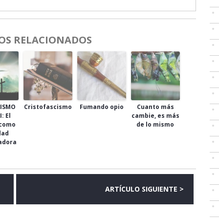
OS RELACIONADOS
NISMO
Cristofascismo
Fumando opio
Cuanto más
I: El
cambie, es más
 como
de lo mismo
dad
adora
ARTÍCULO SIGUIENTE >