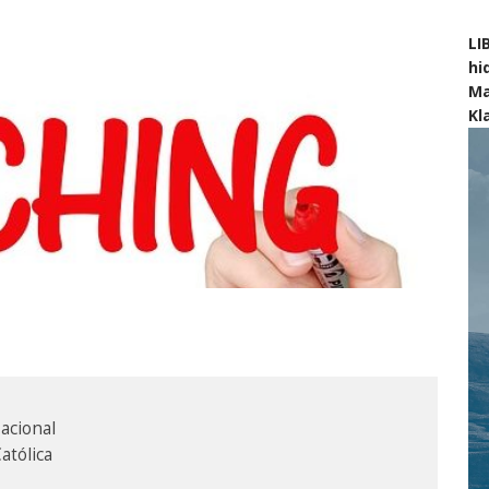
LI
hi
Ma
Kl
cional

tólica
