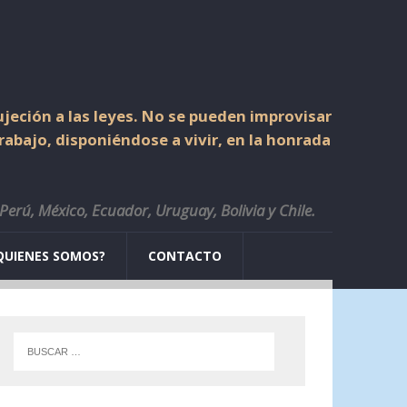
jeción a las leyes. No se pueden improvisar
trabajo, disponiéndose a vivir, en la honrada
 Perú, México, Ecuador, Uruguay, Bolivia y Chile.
QUIENES SOMOS?
CONTACTO