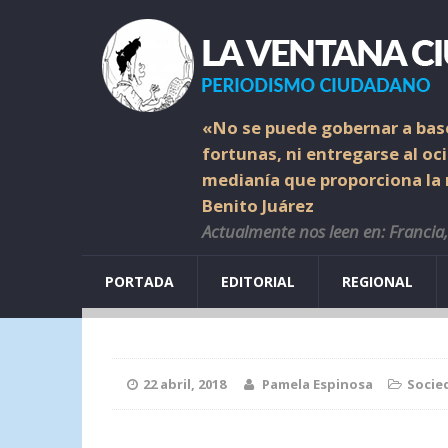
«No se puede gobernar a base
fortunas, ni entregarse al oc
medianía que proporciona la r
Benito Juárez
Actualmente nos leen en: Francia, 
PORTADA
EDITORIAL
REGIONAL
22 abril, 2018
Pamela Espinosa
Socie