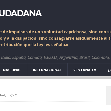
 de impulsos de una voluntad caprichosa, sino con su
io y a la disipación, sino consagrarse asiduamente al 
etribución que la ley les señala.»
Italia, España, Canadá, E.E.U.U., Argentina, Brasil, Colombia,
NACIONAL
INTERNACIONAL
VENTANA TV
¿
dad
,
2