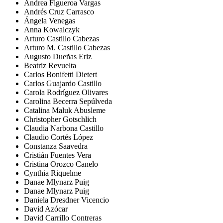
Andrea Figueroa Vargas
Andrés Cruz Carrasco
Ángela Venegas
Anna Kowalczyk
Arturo Castillo Cabezas
Arturo M. Castillo Cabezas
Augusto Dueñas Eriz
Beatriz Revuelta
Carlos Bonifetti Dietert
Carlos Guajardo Castillo
Carola Rodríguez Olivares
Carolina Becerra Sepúlveda
Catalina Maluk Abusleme
Christopher Gotschlich
Claudia Narbona Castillo
Claudio Cortés López
Constanza Saavedra
Cristián Fuentes Vera
Cristina Orozco Canelo
Cynthia Riquelme
Danae Mlynarz Puig
Danae Mlynarz Puig
Daniela Dresdner Vicencio
David Azócar
David Carrillo Contreras