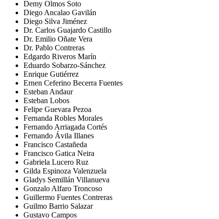
Demy Olmos Soto
Diego Ancalao Gavilán
Diego Silva Jiménez
Dr. Carlos Guajardo Castillo
Dr. Emilio Oñate Vera
Dr. Pablo Contreras
Edgardo Riveros Marín
Eduardo Sobarzo-Sánchez
Enrique Gutiérrez
Ernen Ceferino Becerra Fuentes
Esteban Andaur
Esteban Lobos
Felipe Guevara Pezoa
Fernanda Robles Morales
Fernando Arriagada Cortés
Fernando Ávila Illanes
Francisco Castañeda
Francisco Gatica Neira
Gabriela Lucero Ruz
Gilda Espinoza Valenzuela
Gladys Semillán Villanueva
Gonzalo Alfaro Troncoso
Guillermo Fuentes Contreras
Guilmo Barrio Salazar
Gustavo Campos