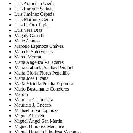
Luis Arancibia Urzúa
Luis Enrique Salinas
Luis Jiménez Cepeda
Luis Martínez Cerna
Luis R. Oro Tapia
Luis Vera Diaz
Magaly Garrido
Maite Arauco
Marcelo Espinoza Chávez
Marcelo Solervicens
Marco Moreno
María Angélica Valladares
María Gabriela Saldías Peñafiel
María Gloria Flores Peñailillo
María José Lizana
María Victoria Peralta Espinosa
Mario Bustamante Conejeros
Maroto
Mauricio Castro Jara
Mauricio J. Gnecco
Michael Silva Espinoza
Miguel Albacete
Miguel Ángel San Martín
Miguel Hinojosa Machuca
Miguel Horacio Hinojosa Machuca