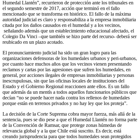
Humedal Llantén”, recurrieron de protección ante los tribunales en
el segundo semestre de 2017, acción que terminó en el fallo
mencionado que se transforma en histórico. El fallo de la máxima
autoridad judicial es claro y responsabiliza a la empresa inmobiliaria
citada por los daños causados en el humedal y a los vecinos,
señalando además que un establecimiento educacional afectado, el
Colegio Da Vinci –que también se hizo parte del recurso- deberá ser
reubicado en un plazo acotado.
El pronunciamiento judicial ha sido un gran logro para las
organizaciones defensoras de los humedales urbanos y peri-urbanos,
por cuanto hace muchos años que los vecinos vienen presentando
reclamos y cartas por las agresiones que sufren los humedales, en
general, por acciones ilegales de empresas inmobiliarias y personas
inescrupulosas, sin que las oficinas locales de instituciones del
Estado y el Gobierno Regional reaccionen ante ellos. Es un fallo
que además da un mentís a todos aquellos funcionarios públicos que
decían “no se puede hacer nada contra los rellenos de humedales
porque están en terrenos privados y no hay ley que los proteja”.
La decisión de la Corte Suprema cobra mayor fuerza, más allá de la
sentencia, pues se dio pese a que el Humedal Llantén no forma parte
de la Convención de Ramsar, que protege zonas húmedas de
relevancia global y a la que Chile está suscrito. Es decir, está
creando jurisprudencia para que todos humedales sean protegidos