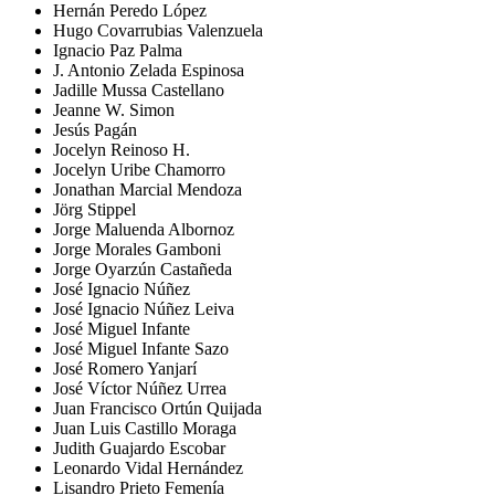
Hernán Peredo López
Hugo Covarrubias Valenzuela
Ignacio Paz Palma
J. Antonio Zelada Espinosa
Jadille Mussa Castellano
Jeanne W. Simon
Jesús Pagán
Jocelyn Reinoso H.
Jocelyn Uribe Chamorro
Jonathan Marcial Mendoza
Jörg Stippel
Jorge Maluenda Albornoz
Jorge Morales Gamboni
Jorge Oyarzún Castañeda
José Ignacio Núñez
José Ignacio Núñez Leiva
José Miguel Infante
José Miguel Infante Sazo
José Romero Yanjarí
José Víctor Núñez Urrea
Juan Francisco Ortún Quijada
Juan Luis Castillo Moraga
Judith Guajardo Escobar
Leonardo Vidal Hernández
Lisandro Prieto Femenía