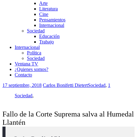
Arte
Literatura
Cine
Pensamientos
Internacional
Sociedad
Educación
Trabajo
Internacional
Política
Sociedad
Ventana TV
¿Quienes somos?
Contacto
17 septiembre, 2018
Carlos Bonifetti Dietert
Sociedad
,
1
Sociedad
,
Fallo de la Corte Suprema salva al Humedal
Llantén