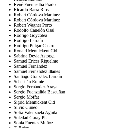
René Fuentealba Prado
Ricardo Barra Ríos
Robert Córdova Martínez
Robert Córdova Martínez
Robert Wagner Porto
Rodolfo Canelón Osal
Rodrigo Goycolea
Rodrigo Larraín
Rodrigo Pulgar Castro
Ronald Mennickent Cid
Sabrina Devia Astorga
Samuel Erices Riquelme
Samuel Fernández
Samuel Fernández Illanes
Santiago González Larraín
Sebastián Rumie
Sergio Fernández Araya
Sergio Fuenzalida Bascuñán
Sergio Moffat
Sigrid Mennickent Cid
Silvio Cuneo
Sofía Valenzuela Aguila
Soledad Garay Pita
Sonia Fuentes Muñoz
T. Rojas