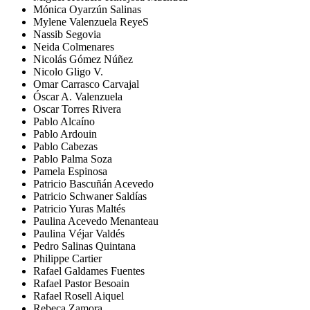
Mónica Oyarzún Salinas
Mylene Valenzuela ReyeS
Nassib Segovia
Neida Colmenares
Nicolás Gómez Núñez
Nicolo Gligo V.
Omar Carrasco Carvajal
Óscar A. Valenzuela
Oscar Torres Rivera
Pablo Alcaíno
Pablo Ardouin
Pablo Cabezas
Pablo Palma Soza
Pamela Espinosa
Patricio Bascuñán Acevedo
Patricio Schwaner Saldías
Patricio Yuras Maltés
Paulina Acevedo Menanteau
Paulina Véjar Valdés
Pedro Salinas Quintana
Philippe Cartier
Rafael Galdames Fuentes
Rafael Pastor Besoain
Rafael Rosell Aiquel
Rebeca Zamora