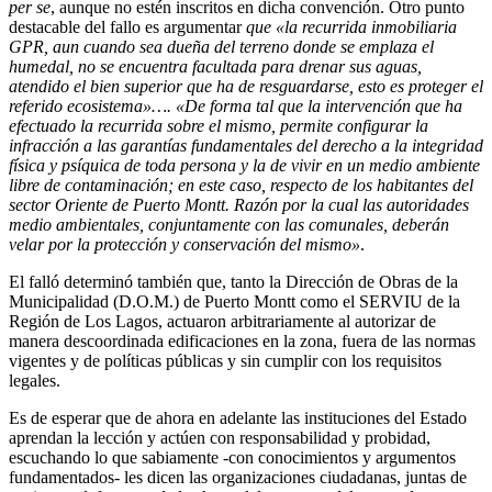
per se
, aunque no estén inscritos en dicha convención. Otro punto
destacable del fallo es argumentar
que «la recurrida inmobiliaria
GPR, aun cuando sea dueña del terreno donde se emplaza el
humedal, no se encuentra facultada para drenar sus aguas,
atendido el bien superior que ha de resguardarse, esto es proteger el
referido ecosistema»…. «De forma tal que la intervención que ha
efectuado la recurrida sobre el mismo, permite configurar la
infracción a las garantías fundamentales del derecho a la integridad
física y psíquica de toda persona y la de vivir en un medio ambiente
libre de contaminación; en este caso, respecto de los habitantes del
sector Oriente de Puerto Montt. Razón por la cual las autoridades
medio ambientales, conjuntamente con las comunales, deberán
velar por la protección y conservación del mismo»
.
El falló determinó también que, tanto la Dirección de Obras de la
Municipalidad (D.O.M.) de Puerto Montt como el SERVIU de la
Región de Los Lagos, actuaron arbitrariamente al autorizar de
manera descoordinada edificaciones en la zona, fuera de las normas
vigentes y de políticas públicas y sin cumplir con los requisitos
legales.
Es de esperar que de ahora en adelante las instituciones del Estado
aprendan la lección y actúen con responsabilidad y probidad,
escuchando lo que sabiamente -con conocimientos y argumentos
fundamentados- les dicen las organizaciones ciudadanas, juntas de