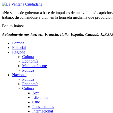
«No se puede gobernar a base de impulsos de una voluntad caprichosa, 
trabajo, disponiéndose a vivir, en la honrada medianía que proporciona 
Benito Juárez
Actualmente nos leen en: Francia, Italia, España, Canadá, E.E.U.U
Portada
Editorial
Regional
Cultura
Economía
Medioambiente
Política
Nacional
Política
Economía
Cultura
Arte
Literatura
Cine
Pensamientos
Internacional