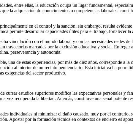
idades, entre ellas, la educación ocupa un lugar fundamental, especialme
 que la adquisición de conocimientos o competencias laborales: constit
rincipalmente en el control y la sanción; sin embargo, resulta evidente
ca permite desarrollar capacidades útiles para el trabajo, fortalecer la 
echa vinculación con el mundo laboral y con las necesidades reales de lo
an trayectorias marcadas por la exclusión educativa y social. Entregar a
plina, perseverancia y autonomía.
le, una de estas experiencias, por más de diez años, corresponde a la c
pción al interior de un recinto penitenciario. Esta iniciativa ha permit
as exigencias del sector productivo.
e cursar estudios superiores modifica las expectativas personales y famil
na vez recuperada la libertad. Además, constituye una señal potente res
dades individuales ni minimizar el daño causado, muy por el contrario, 
ón. Apostar por la formación técnica en contextos de encierro es apost