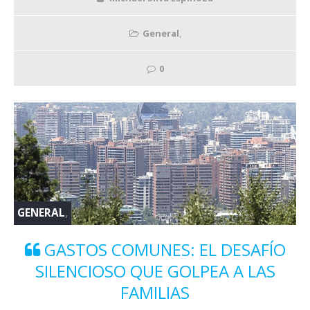
General
,
0
GENERAL
,
GASTOS COMUNES: EL DESAFÍO
SILENCIOSO QUE GOLPEA A LAS
FAMILIAS