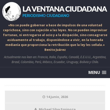
«No se puede gobernar a base de impulsos de una voluntad
caprichosa, sino con sujeción a las leyes. No se pueden improvisar
fortunas, ni entregarse al ocio y a la disipación, sino consagrarse
asiduamente al trabajo, disponiéndose a vivir, en la honrada
medianía que proporciona la retribución que la ley les señala.»
Benito Juárez
Actualmente nos leen en: Francia, Italia, España, Canadá, E.E.U.U., Argentina,
Brasil, Colombia, Perú, México, Ecuador, Uruguay, Bolivia y Chile.
MENU
14 junio, 2026
Michael Silva Espinoza