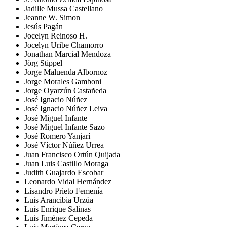
Jadille Mussa Castellano
Jeanne W. Simon
Jesús Pagán
Jocelyn Reinoso H.
Jocelyn Uribe Chamorro
Jonathan Marcial Mendoza
Jörg Stippel
Jorge Maluenda Albornoz
Jorge Morales Gamboni
Jorge Oyarzún Castañeda
José Ignacio Núñez
José Ignacio Núñez Leiva
José Miguel Infante
José Miguel Infante Sazo
José Romero Yanjarí
José Víctor Núñez Urrea
Juan Francisco Ortún Quijada
Juan Luis Castillo Moraga
Judith Guajardo Escobar
Leonardo Vidal Hernández
Lisandro Prieto Femenía
Luis Arancibia Urzúa
Luis Enrique Salinas
Luis Jiménez Cepeda