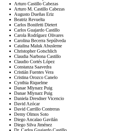
Arturo Castillo Cabezas
Arturo M. Castillo Cabezas
Augusto Dueñas Eriz
Beatriz Revuelta
Carlos Bonifetti Dietert
Carlos Guajardo Castillo
Carola Rodríguez Olivares
Carolina Becerra Sepúlveda
Catalina Maluk Abusleme
Christopher Gotschlich
Claudia Narbona Castillo
Claudio Cortés López
Constanza Saavedra
Cristián Fuentes Vera
Cristina Orozco Canelo
Cynthia Riquelme
Danae Mlynarz Puig
Danae Mlynarz Puig
Daniela Dresdner Vicencio
David Azócar
David Carrillo Contreras
Demy Olmos Soto
Diego Ancalao Gavilán
Diego Silva Jiménez
Dr. Carlos Guajardo Castillo