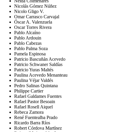
Neida Colmenares
Nicolás Gómez Núñez
Nicolo Gligo V.
Omar Carrasco Carvajal
Óscar A. Valenzuela
Oscar Torres Rivera
Pablo Alcaíno
Pablo Ardouin
Pablo Cabezas
Pablo Palma Soza
Pamela Espinosa
Patricio Bascuñán Acevedo
Patricio Schwaner Saldías
Patricio Yuras Maltés
Paulina Acevedo Menanteau
Paulina Véjar Valdés
Pedro Salinas Quintana
Philippe Cartier
Rafael Galdames Fuentes
Rafael Pastor Besoain
Rafael Rosell Aiquel
Rebeca Zamora
René Fuentealba Prado
Ricardo Barra Ríos
Robert Córdova Martínez