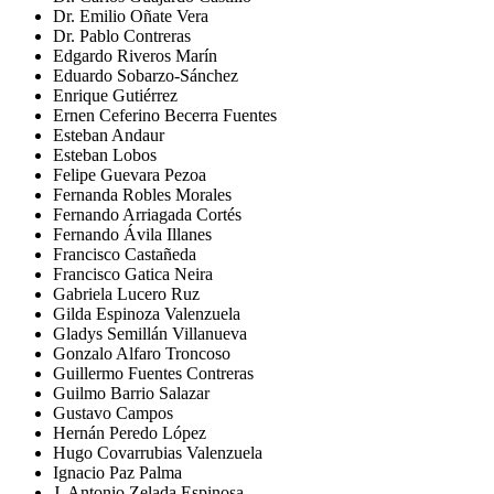
Dr. Emilio Oñate Vera
Dr. Pablo Contreras
Edgardo Riveros Marín
Eduardo Sobarzo-Sánchez
Enrique Gutiérrez
Ernen Ceferino Becerra Fuentes
Esteban Andaur
Esteban Lobos
Felipe Guevara Pezoa
Fernanda Robles Morales
Fernando Arriagada Cortés
Fernando Ávila Illanes
Francisco Castañeda
Francisco Gatica Neira
Gabriela Lucero Ruz
Gilda Espinoza Valenzuela
Gladys Semillán Villanueva
Gonzalo Alfaro Troncoso
Guillermo Fuentes Contreras
Guilmo Barrio Salazar
Gustavo Campos
Hernán Peredo López
Hugo Covarrubias Valenzuela
Ignacio Paz Palma
J. Antonio Zelada Espinosa