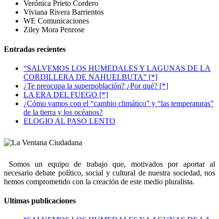
Verónica Prieto Cordero
Viviana Rivera Barrientos
WE Comunicaciones
Ziley Mora Penrose
Entradas recientes
“SALVEMOS LOS HUMEDALES Y LAGUNAS DE LA
CORDILLERA DE NAHUELBUTA” [*]
¿Te preocupa la superpoblación? ¿Por qué? [*]
LA ERA DEL FUEGO [*]
¿Cómo vamos con el “cambio climático” y “las temperaturas”
de la tierra y los océanos?
ELOGIO AL PASO LENTO
Somos un equipo de trabajo que, motivados por aportar al
necesario debate político, social y cultural de nuestra sociedad, nos
hemos comprometido con la creación de este medio pluralista.
Ultimas publicaciones