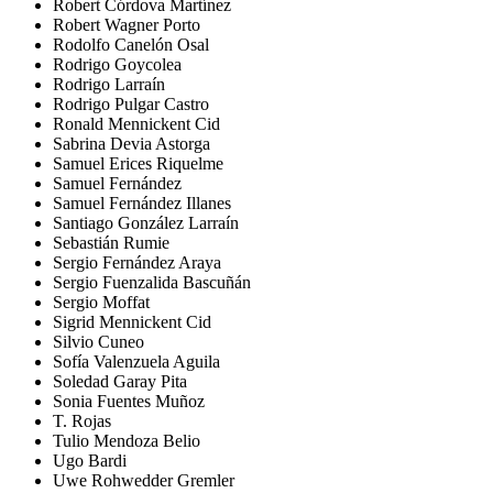
Robert Córdova Martínez
Robert Wagner Porto
Rodolfo Canelón Osal
Rodrigo Goycolea
Rodrigo Larraín
Rodrigo Pulgar Castro
Ronald Mennickent Cid
Sabrina Devia Astorga
Samuel Erices Riquelme
Samuel Fernández
Samuel Fernández Illanes
Santiago González Larraín
Sebastián Rumie
Sergio Fernández Araya
Sergio Fuenzalida Bascuñán
Sergio Moffat
Sigrid Mennickent Cid
Silvio Cuneo
Sofía Valenzuela Aguila
Soledad Garay Pita
Sonia Fuentes Muñoz
T. Rojas
Tulio Mendoza Belio
Ugo Bardi
Uwe Rohwedder Gremler