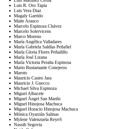
Luis Martínez Cerna
Luis R. Oro Tapia
Luis Vera Diaz
Magaly Garrido
Maite Arauco
Marcelo Espinoza Chávez
Marcelo Solervicens
Marco Moreno
María Angélica Valladares
María Gabriela Saldías Peñafiel
María Gloria Flores Peñailillo
María José Lizana
María Victoria Peralta Espinosa
Mario Bustamante Conejeros
Maroto
Mauricio Castro Jara
Mauricio J. Gnecco
Michael Silva Espinoza
Miguel Albacete
Miguel Ángel San Martín
Miguel Hinojosa Machuca
Miguel Horacio Hinojosa Machuca
Mónica Oyarzún Salinas
Mylene Valenzuela ReyeS
Nassib Segovia