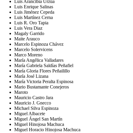
Luis Arancibia Urzúa
Luis Enrique Salinas
Luis Jiménez Cepeda
Luis Martínez Cerna
Luis R. Oro Tapia
Luis Vera Diaz
Magaly Garrido
Maite Arauco
Marcelo Espinoza Chávez
Marcelo Solervicens
Marco Moreno
María Angélica Valladares
María Gabriela Saldías Peñafiel
María Gloria Flores Peñailillo
María José Lizana
María Victoria Peralta Espinosa
Mario Bustamante Conejeros
Maroto
Mauricio Castro Jara
Mauricio J. Gnecco
Michael Silva Espinoza
Miguel Albacete
Miguel Ángel San Martín
Miguel Hinojosa Machuca
Miguel Horacio Hinojosa Machuca