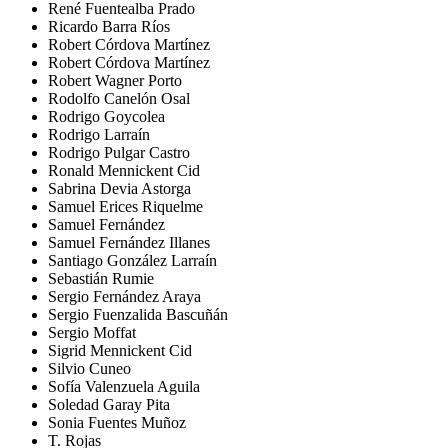
René Fuentealba Prado
Ricardo Barra Ríos
Robert Córdova Martínez
Robert Córdova Martínez
Robert Wagner Porto
Rodolfo Canelón Osal
Rodrigo Goycolea
Rodrigo Larraín
Rodrigo Pulgar Castro
Ronald Mennickent Cid
Sabrina Devia Astorga
Samuel Erices Riquelme
Samuel Fernández
Samuel Fernández Illanes
Santiago González Larraín
Sebastián Rumie
Sergio Fernández Araya
Sergio Fuenzalida Bascuñán
Sergio Moffat
Sigrid Mennickent Cid
Silvio Cuneo
Sofía Valenzuela Aguila
Soledad Garay Pita
Sonia Fuentes Muñoz
T. Rojas