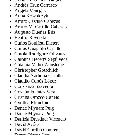
Andrés Cruz Carrasco
Ángela Venegas
Anna Kowalczyk
Arturo Castillo Cabezas
Arturo M. Castillo Cabezas
Augusto Dueñas Eriz
Beatriz Revuelta
Carlos Bonifetti Dietert
Carlos Guajardo Castillo
Carola Rodríguez Olivares
Carolina Becerra Sepúlveda
Catalina Maluk Abusleme
Christopher Gotschlich
Claudia Narbona Castillo
Claudio Cortés López
Constanza Saavedra
Cristián Fuentes Vera
Cristina Orozco Canelo
Cynthia Riquelme
Danae Mlynarz Puig
Danae Mlynarz Puig
Daniela Dresdner Vicencio
David Azócar
David Carrillo Contreras