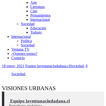
Arte
Literatura
Cine
Pensamientos
Internacional
Sociedad
Educación
Trabajo
Internacional
Política
Sociedad
Ventana TV
¿Quienes somos?
Contacto
18 enero, 2021
Equipo laventanaciudadana.cl
Sociedad
,
0
Sociedad
,
VISIONES URBANAS
 Equipo laventanaciudadana.cl
Periodismo ciudadano.