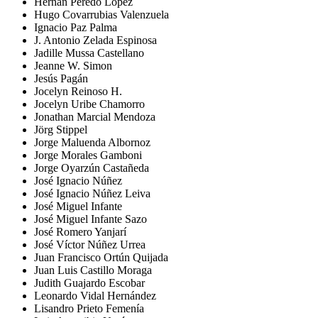
Hernán Peredo López
Hugo Covarrubias Valenzuela
Ignacio Paz Palma
J. Antonio Zelada Espinosa
Jadille Mussa Castellano
Jeanne W. Simon
Jesús Pagán
Jocelyn Reinoso H.
Jocelyn Uribe Chamorro
Jonathan Marcial Mendoza
Jörg Stippel
Jorge Maluenda Albornoz
Jorge Morales Gamboni
Jorge Oyarzún Castañeda
José Ignacio Núñez
José Ignacio Núñez Leiva
José Miguel Infante
José Miguel Infante Sazo
José Romero Yanjarí
José Víctor Núñez Urrea
Juan Francisco Ortún Quijada
Juan Luis Castillo Moraga
Judith Guajardo Escobar
Leonardo Vidal Hernández
Lisandro Prieto Femenía