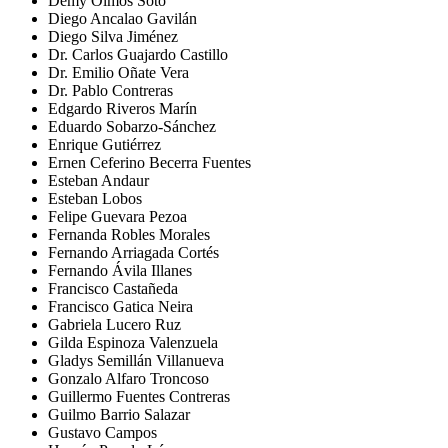
Demy Olmos Soto
Diego Ancalao Gavilán
Diego Silva Jiménez
Dr. Carlos Guajardo Castillo
Dr. Emilio Oñate Vera
Dr. Pablo Contreras
Edgardo Riveros Marín
Eduardo Sobarzo-Sánchez
Enrique Gutiérrez
Ernen Ceferino Becerra Fuentes
Esteban Andaur
Esteban Lobos
Felipe Guevara Pezoa
Fernanda Robles Morales
Fernando Arriagada Cortés
Fernando Ávila Illanes
Francisco Castañeda
Francisco Gatica Neira
Gabriela Lucero Ruz
Gilda Espinoza Valenzuela
Gladys Semillán Villanueva
Gonzalo Alfaro Troncoso
Guillermo Fuentes Contreras
Guilmo Barrio Salazar
Gustavo Campos