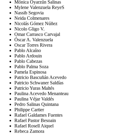
Mónica Oyarzún Salinas
Mylene Valenzuela ReyeS
Nassib Segovia
Neida Colmenares
Nicolás Gómez Núñez
Nicolo Gligo V.
Omar Carrasco Carvajal
Óscar A. Valenzuela
Oscar Torres Rivera
Pablo Alcaíno
Pablo Ardouin
Pablo Cabezas
Pablo Palma Soza
Pamela Espinosa
Patricio Bascuñán Acevedo
Patricio Schwaner Saldías
Patricio Yuras Maltés
Paulina Acevedo Menanteau
Paulina Véjar Valdés
Pedro Salinas Quintana
Philippe Cartier
Rafael Galdames Fuentes
Rafael Pastor Besoain
Rafael Rosell Aiquel
Rebeca Zamora