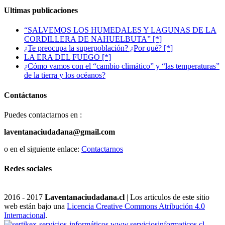
Ultimas publicaciones
“SALVEMOS LOS HUMEDALES Y LAGUNAS DE LA
CORDILLERA DE NAHUELBUTA” [*]
¿Te preocupa la superpoblación? ¿Por qué? [*]
LA ERA DEL FUEGO [*]
¿Cómo vamos con el “cambio climático” y “las temperaturas”
de la tierra y los océanos?
Contáctanos
Puedes contactarnos en :
laventanaciudadana@gmail.com
o en el siguiente enlace:
Contactarnos
Redes sociales
2016 - 2017
Laventanaciudadana.cl
| Los articulos de este sitio
web están bajo una
Licencia Creative Commons Atribución 4.0
Internacional
.
www.serviciosinformaticos.cl