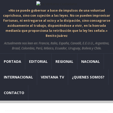
«No se puede gobernar a base de impulsos de una voluntad
caprichosa, sino con sujeción a las leyes. No se pueden improvisar
fortunas, ni entregarse al ocio y a la disipación, sino consagrarse
asiduamente al trabajo, disponiéndose a vivir, en la honrada
medianía que proporciona la retribución que la ley les señala.»
Benito Juárez
Actualmente nos leen en: Francia, Italia, España, Canadá, E.E.U.U., Argentina,
Brasil, Colombia, Perú, México, Ecuador, Uruguay, Bolivia y Chile.
PORTADA
EDITORIAL
REGIONAL
NACIONAL
INTERNACIONAL
VENTANA TV
¿QUIENES SOMOS?
CONTACTO