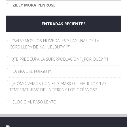
ZILEY MORA PENROSE
ENTRADAS RECIENTES
“SALVEMOS LOS HUMEDALES Y LAGUNAS DE LA
CORDILLERA DE NAHUELBUTA” [*]
¿TE PREOCUPA LA SUPERPOBLACIÓN? ¿POR QUÉ? [*]
LA ERA DEL FUEGO [*]
¿CÓMO VAMOS CON EL “CAMBIO CLIMÁTICO” Y “LAS
TEMPERATURAS” DE LA TIERRA Y LOS OCÉANOS?
ELOGIO AL PASO LENTO