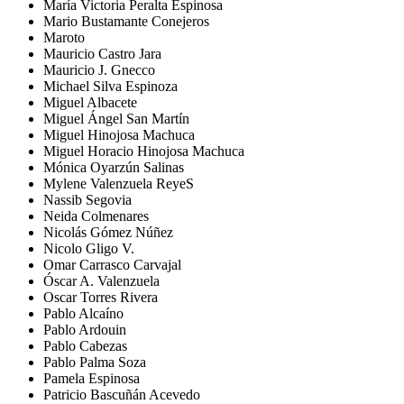
María Victoria Peralta Espinosa
Mario Bustamante Conejeros
Maroto
Mauricio Castro Jara
Mauricio J. Gnecco
Michael Silva Espinoza
Miguel Albacete
Miguel Ángel San Martín
Miguel Hinojosa Machuca
Miguel Horacio Hinojosa Machuca
Mónica Oyarzún Salinas
Mylene Valenzuela ReyeS
Nassib Segovia
Neida Colmenares
Nicolás Gómez Núñez
Nicolo Gligo V.
Omar Carrasco Carvajal
Óscar A. Valenzuela
Oscar Torres Rivera
Pablo Alcaíno
Pablo Ardouin
Pablo Cabezas
Pablo Palma Soza
Pamela Espinosa
Patricio Bascuñán Acevedo