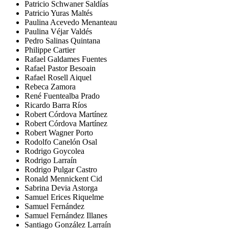
Patricio Schwaner Saldías
Patricio Yuras Maltés
Paulina Acevedo Menanteau
Paulina Véjar Valdés
Pedro Salinas Quintana
Philippe Cartier
Rafael Galdames Fuentes
Rafael Pastor Besoain
Rafael Rosell Aiquel
Rebeca Zamora
René Fuentealba Prado
Ricardo Barra Ríos
Robert Córdova Martínez
Robert Córdova Martínez
Robert Wagner Porto
Rodolfo Canelón Osal
Rodrigo Goycolea
Rodrigo Larraín
Rodrigo Pulgar Castro
Ronald Mennickent Cid
Sabrina Devia Astorga
Samuel Erices Riquelme
Samuel Fernández
Samuel Fernández Illanes
Santiago González Larraín