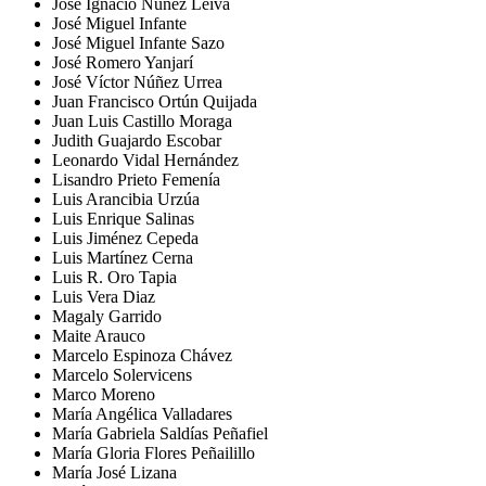
José Ignacio Núñez Leiva
José Miguel Infante
José Miguel Infante Sazo
José Romero Yanjarí
José Víctor Núñez Urrea
Juan Francisco Ortún Quijada
Juan Luis Castillo Moraga
Judith Guajardo Escobar
Leonardo Vidal Hernández
Lisandro Prieto Femenía
Luis Arancibia Urzúa
Luis Enrique Salinas
Luis Jiménez Cepeda
Luis Martínez Cerna
Luis R. Oro Tapia
Luis Vera Diaz
Magaly Garrido
Maite Arauco
Marcelo Espinoza Chávez
Marcelo Solervicens
Marco Moreno
María Angélica Valladares
María Gabriela Saldías Peñafiel
María Gloria Flores Peñailillo
María José Lizana