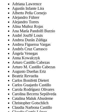
Adriana Lawrence
Agustín Infante Lira
Alberto Peña Cornejo
Alejandro Führer
Alejandro Torres
Alina Muñoz Rojas
Ana María Pandolfi Burzio
André Jouffé Louis
Andrea Durán Zúñiga
Andrea Figueroa Vargas
Andrés Cruz Carrasco
Ángela Venegas
Anna Kowalczyk
Arturo Castillo Cabezas
Arturo M. Castillo Cabezas
Augusto Dueñas Eriz
Beatriz Revuelta
Carlos Bonifetti Dietert
Carlos Guajardo Castillo
Carola Rodríguez Olivares
Carolina Becerra Sepúlveda
Catalina Maluk Abusleme
Christopher Gotschlich
Claudia Narbona Castillo
Claudio Cortés López