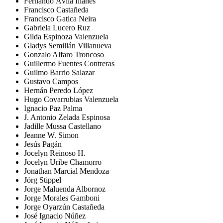
Fernando Ávila Illanes
Francisco Castañeda
Francisco Gatica Neira
Gabriela Lucero Ruz
Gilda Espinoza Valenzuela
Gladys Semillán Villanueva
Gonzalo Alfaro Troncoso
Guillermo Fuentes Contreras
Guilmo Barrio Salazar
Gustavo Campos
Hernán Peredo López
Hugo Covarrubias Valenzuela
Ignacio Paz Palma
J. Antonio Zelada Espinosa
Jadille Mussa Castellano
Jeanne W. Simon
Jesús Pagán
Jocelyn Reinoso H.
Jocelyn Uribe Chamorro
Jonathan Marcial Mendoza
Jörg Stippel
Jorge Maluenda Albornoz
Jorge Morales Gamboni
Jorge Oyarzún Castañeda
José Ignacio Núñez