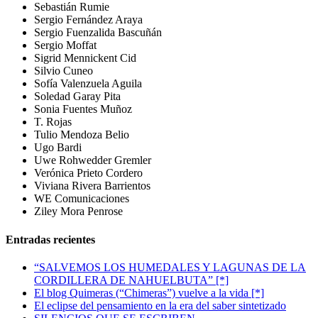
Sebastián Rumie
Sergio Fernández Araya
Sergio Fuenzalida Bascuñán
Sergio Moffat
Sigrid Mennickent Cid
Silvio Cuneo
Sofía Valenzuela Aguila
Soledad Garay Pita
Sonia Fuentes Muñoz
T. Rojas
Tulio Mendoza Belio
Ugo Bardi
Uwe Rohwedder Gremler
Verónica Prieto Cordero
Viviana Rivera Barrientos
WE Comunicaciones
Ziley Mora Penrose
Entradas recientes
“SALVEMOS LOS HUMEDALES Y LAGUNAS DE LA
CORDILLERA DE NAHUELBUTA” [*]
El blog Quimeras (“Chimeras”) vuelve a la vida [*]
El eclipse del pensamiento en la era del saber sintetizado