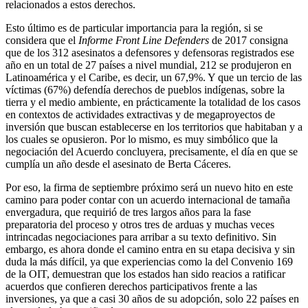
relacionados a estos derechos.
Esto último es de particular importancia para la región, si se
considera que el
Informe Front Line Defenders
de 2017 consigna
que de los 312 asesinatos a defensores y defensoras registrados ese
año en un total de 27 países a nivel mundial, 212 se produjeron en
Latinoamérica y el Caribe, es decir, un 67,9%. Y que un tercio de las
víctimas (67%) defendía derechos de pueblos indígenas, sobre la
tierra y el medio ambiente, en prácticamente la totalidad de los casos
en contextos de actividades extractivas y de megaproyectos de
inversión que buscan establecerse en los territorios que habitaban y a
los cuales se opusieron. Por lo mismo, es muy simbólico que la
negociación del Acuerdo concluyera, precisamente, el día en que se
cumplía un año desde el asesinato de Berta Cáceres.
Por eso, la firma de septiembre próximo será un nuevo hito en este
camino para poder contar con un acuerdo internacional de tamaña
envergadura, que requirió de tres largos años para la fase
preparatoria del proceso y otros tres de arduas y muchas veces
intrincadas negociaciones para arribar a su texto definitivo. Sin
embargo, es ahora donde el camino entra en su etapa decisiva y sin
duda la más difícil, ya que experiencias como la del Convenio 169
de la OIT, demuestran que los estados han sido reacios a ratificar
acuerdos que confieren derechos participativos frente a las
inversiones, ya que a casi 30 años de su adopción, solo 22 países en