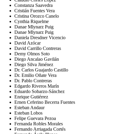
Constanza Saavedra
Cristián Fuentes Vera
Cristina Orozco Canelo
Cynthia Riquelme
Danae Mlynarz Puig
Danae Mlynarz Puig
Daniela Dresdner Vicencio
David Azócar
David Carrillo Contreras
Demy Olmos Soto
Diego Ancalao Gavilán
Diego Silva Jiménez
Dr. Carlos Guajardo Castillo
Dr. Emilio Oñate Vera
Dr. Pablo Contreras
Edgardo Riveros Marín
Eduardo Sobarzo-Sánchez
Enrique Gutiérrez
Ernen Ceferino Becerra Fuentes
Esteban Andaur
Esteban Lobos
Felipe Guevara Pezoa
Fernanda Robles Morales
Fernando Arriagada Cortés