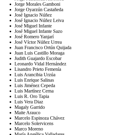
Jorge Morales Gamboni
Jorge Oyarzún Castañeda
José Ignacio Núñez
José Ignacio Núñez Leiva
José Miguel Infante
José Miguel Infante Sazo
José Romero Yanjarí
José Víctor Núñez Urrea
Juan Francisco Ortún Quijada
Juan Luis Castillo Moraga
Judith Guajardo Escobar
Leonardo Vidal Hernández
Lisandro Prieto Femenía
Luis Arancibia Urzúa
Luis Enrique Salinas
Luis Jiménez Cepeda
Luis Martínez Cerna
Luis R. Oro Tapia
Luis Vera Diaz
Magaly Garrido
Maite Arauco
Marcelo Espinoza Chávez
Marcelo Solervicens
Marco Moreno
María Angélica Valladares