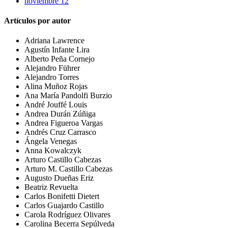
noviembre 12
Artículos por autor
Adriana Lawrence
Agustín Infante Lira
Alberto Peña Cornejo
Alejandro Führer
Alejandro Torres
Alina Muñoz Rojas
Ana María Pandolfi Burzio
André Jouffé Louis
Andrea Durán Zúñiga
Andrea Figueroa Vargas
Andrés Cruz Carrasco
Ángela Venegas
Anna Kowalczyk
Arturo Castillo Cabezas
Arturo M. Castillo Cabezas
Augusto Dueñas Eriz
Beatriz Revuelta
Carlos Bonifetti Dietert
Carlos Guajardo Castillo
Carola Rodríguez Olivares
Carolina Becerra Sepúlveda