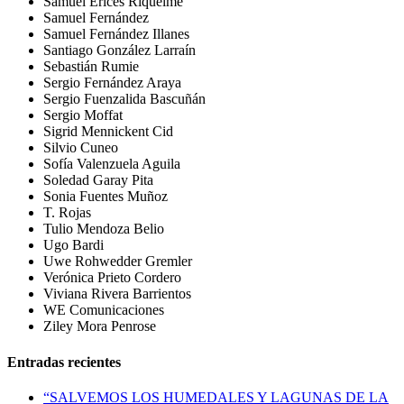
Samuel Erices Riquelme
Samuel Fernández
Samuel Fernández Illanes
Santiago González Larraín
Sebastián Rumie
Sergio Fernández Araya
Sergio Fuenzalida Bascuñán
Sergio Moffat
Sigrid Mennickent Cid
Silvio Cuneo
Sofía Valenzuela Aguila
Soledad Garay Pita
Sonia Fuentes Muñoz
T. Rojas
Tulio Mendoza Belio
Ugo Bardi
Uwe Rohwedder Gremler
Verónica Prieto Cordero
Viviana Rivera Barrientos
WE Comunicaciones
Ziley Mora Penrose
Entradas recientes
“SALVEMOS LOS HUMEDALES Y LAGUNAS DE LA