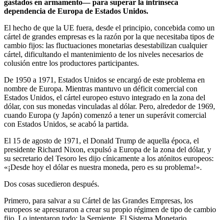
gastados en armamento— para superar la intrínseca
dependencia de Europa de Estados Unidos.
El hecho de que la UE fuera, desde el principio, concebida como un
cártel de grandes empresas es la razón por la que necesitaba tipos de
cambio fijos: las fluctuaciones monetarias desestabilizan cualquier
cártel, dificultando el mantenimiento de los niveles necesarios de
colusión entre los productores participantes.
De 1950 a 1971, Estados Unidos se encargó de este problema en
nombre de Europa. Mientras mantuvo un déficit comercial con
Estados Unidos, el cártel europeo estuvo integrado en la zona del
dólar, con sus monedas vinculadas al dólar. Pero, alrededor de 1969,
cuando Europa (y Japón) comenzó a tener un superávit comercial
con Estados Unidos, se acabó la partida.
El 15 de agosto de 1971, el Donald Trump de aquella época, el
presidente Richard Nixon, expulsó a Europa de la zona del dólar, y
su secretario del Tesoro les dijo cínicamente a los atónitos europeos:
«¡Desde hoy el dólar es nuestra moneda, pero es su problema!».
Dos cosas sucedieron después.
Primero, para salvar a su Cártel de las Grandes Empresas, los
europeos se apresuraron a crear su propio régimen de tipo de cambio
fijo. Lo intentaron todo: la Serpiente. El Sistema Monetario