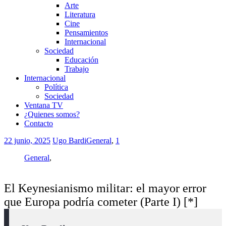
Arte
Literatura
Cine
Pensamientos
Internacional
Sociedad
Educación
Trabajo
Internacional
Política
Sociedad
Ventana TV
¿Quienes somos?
Contacto
22 junio, 2025
Ugo Bardi
General
,
1
General
,
El Keynesianismo militar: el mayor error
que Europa podría cometer (Parte I) [*]