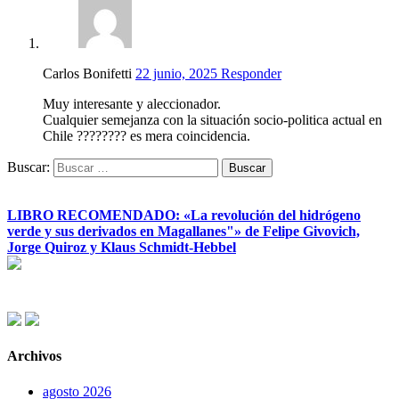
Carlos Bonifetti
22 junio, 2025
Responder
Muy interesante y aleccionador.
Cualquier semejanza con la situación socio-politica actual en
Chile ???????? es mera coincidencia.
Buscar:
LIBRO RECOMENDADO: «La revolución del hidrógeno
verde y sus derivados en Magallanes"» de Felipe Givovich,
Jorge Quiroz y Klaus Schmidt-Hebbel
Archivos
agosto 2026