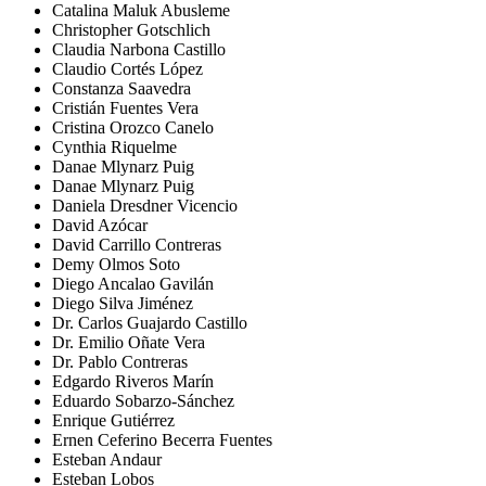
Catalina Maluk Abusleme
Christopher Gotschlich
Claudia Narbona Castillo
Claudio Cortés López
Constanza Saavedra
Cristián Fuentes Vera
Cristina Orozco Canelo
Cynthia Riquelme
Danae Mlynarz Puig
Danae Mlynarz Puig
Daniela Dresdner Vicencio
David Azócar
David Carrillo Contreras
Demy Olmos Soto
Diego Ancalao Gavilán
Diego Silva Jiménez
Dr. Carlos Guajardo Castillo
Dr. Emilio Oñate Vera
Dr. Pablo Contreras
Edgardo Riveros Marín
Eduardo Sobarzo-Sánchez
Enrique Gutiérrez
Ernen Ceferino Becerra Fuentes
Esteban Andaur
Esteban Lobos