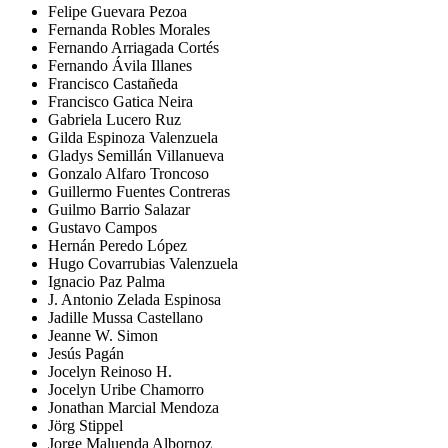
Felipe Guevara Pezoa
Fernanda Robles Morales
Fernando Arriagada Cortés
Fernando Ávila Illanes
Francisco Castañeda
Francisco Gatica Neira
Gabriela Lucero Ruz
Gilda Espinoza Valenzuela
Gladys Semillán Villanueva
Gonzalo Alfaro Troncoso
Guillermo Fuentes Contreras
Guilmo Barrio Salazar
Gustavo Campos
Hernán Peredo López
Hugo Covarrubias Valenzuela
Ignacio Paz Palma
J. Antonio Zelada Espinosa
Jadille Mussa Castellano
Jeanne W. Simon
Jesús Pagán
Jocelyn Reinoso H.
Jocelyn Uribe Chamorro
Jonathan Marcial Mendoza
Jörg Stippel
Jorge Maluenda Albornoz