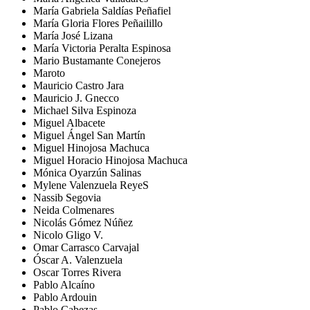
María Gabriela Saldías Peñafiel
María Gloria Flores Peñailillo
María José Lizana
María Victoria Peralta Espinosa
Mario Bustamante Conejeros
Maroto
Mauricio Castro Jara
Mauricio J. Gnecco
Michael Silva Espinoza
Miguel Albacete
Miguel Ángel San Martín
Miguel Hinojosa Machuca
Miguel Horacio Hinojosa Machuca
Mónica Oyarzún Salinas
Mylene Valenzuela ReyeS
Nassib Segovia
Neida Colmenares
Nicolás Gómez Núñez
Nicolo Gligo V.
Omar Carrasco Carvajal
Óscar A. Valenzuela
Oscar Torres Rivera
Pablo Alcaíno
Pablo Ardouin
Pablo Cabezas