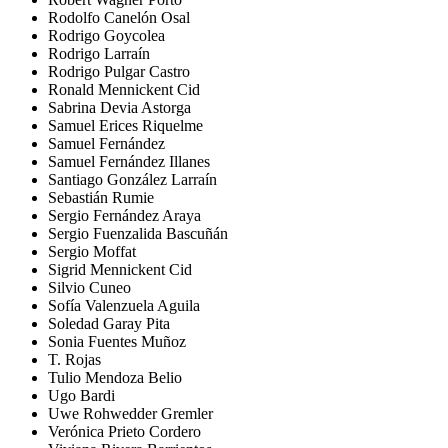
Rodolfo Canelón Osal
Rodrigo Goycolea
Rodrigo Larraín
Rodrigo Pulgar Castro
Ronald Mennickent Cid
Sabrina Devia Astorga
Samuel Erices Riquelme
Samuel Fernández
Samuel Fernández Illanes
Santiago González Larraín
Sebastián Rumie
Sergio Fernández Araya
Sergio Fuenzalida Bascuñán
Sergio Moffat
Sigrid Mennickent Cid
Silvio Cuneo
Sofía Valenzuela Aguila
Soledad Garay Pita
Sonia Fuentes Muñoz
T. Rojas
Tulio Mendoza Belio
Ugo Bardi
Uwe Rohwedder Gremler
Verónica Prieto Cordero