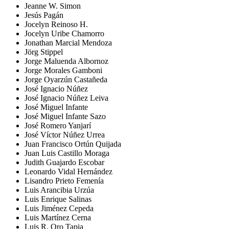
Jeanne W. Simon
Jesús Pagán
Jocelyn Reinoso H.
Jocelyn Uribe Chamorro
Jonathan Marcial Mendoza
Jörg Stippel
Jorge Maluenda Albornoz
Jorge Morales Gamboni
Jorge Oyarzún Castañeda
José Ignacio Núñez
José Ignacio Núñez Leiva
José Miguel Infante
José Miguel Infante Sazo
José Romero Yanjarí
José Víctor Núñez Urrea
Juan Francisco Ortún Quijada
Juan Luis Castillo Moraga
Judith Guajardo Escobar
Leonardo Vidal Hernández
Lisandro Prieto Femenía
Luis Arancibia Urzúa
Luis Enrique Salinas
Luis Jiménez Cepeda
Luis Martínez Cerna
Luis R. Oro Tapia