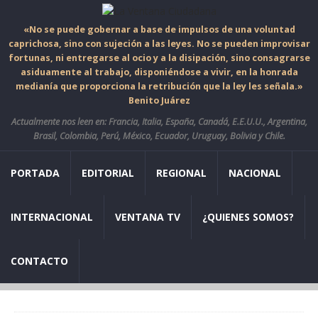
«No se puede gobernar a base de impulsos de una voluntad
caprichosa, sino con sujeción a las leyes. No se pueden improvisar
fortunas, ni entregarse al ocio y a la disipación, sino consagrarse
asiduamente al trabajo, disponiéndose a vivir, en la honrada
medianía que proporciona la retribución que la ley les señala.»
Benito Juárez
Actualmente nos leen en: Francia, Italia, España, Canadá, E.E.U.U., Argentina,
Brasil, Colombia, Perú, México, Ecuador, Uruguay, Bolivia y Chile.
PORTADA
EDITORIAL
REGIONAL
NACIONAL
INTERNACIONAL
VENTANA TV
¿QUIENES SOMOS?
CONTACTO