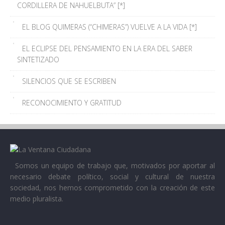
CORDILLERA DE NAHUELBUTA” [*]
EL BLOG QUIMERAS (“CHIMERAS”) VUELVE A LA VIDA [*]
EL ECLIPSE DEL PENSAMIENTO EN LA ERA DEL SABER
SINTETIZADO
SILENCIOS QUE SE ESCRIBEN
RECONOCIMIENTO Y GRATITUD
Somos un equipo de trabajo que, motivados por aportar al
necesario debate político, social y cultural de nuestra
sociedad, nos hemos comprometido con la creación de este
medio pluralista.