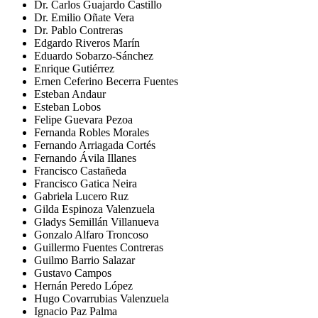
Dr. Carlos Guajardo Castillo
Dr. Emilio Oñate Vera
Dr. Pablo Contreras
Edgardo Riveros Marín
Eduardo Sobarzo-Sánchez
Enrique Gutiérrez
Ernen Ceferino Becerra Fuentes
Esteban Andaur
Esteban Lobos
Felipe Guevara Pezoa
Fernanda Robles Morales
Fernando Arriagada Cortés
Fernando Ávila Illanes
Francisco Castañeda
Francisco Gatica Neira
Gabriela Lucero Ruz
Gilda Espinoza Valenzuela
Gladys Semillán Villanueva
Gonzalo Alfaro Troncoso
Guillermo Fuentes Contreras
Guilmo Barrio Salazar
Gustavo Campos
Hernán Peredo López
Hugo Covarrubias Valenzuela
Ignacio Paz Palma