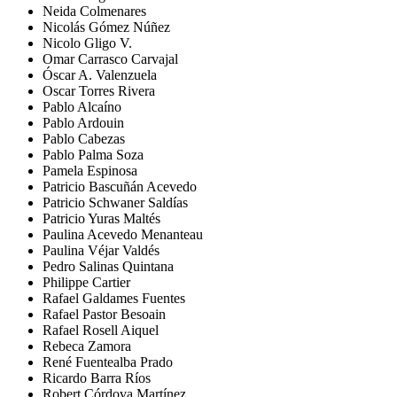
Neida Colmenares
Nicolás Gómez Núñez
Nicolo Gligo V.
Omar Carrasco Carvajal
Óscar A. Valenzuela
Oscar Torres Rivera
Pablo Alcaíno
Pablo Ardouin
Pablo Cabezas
Pablo Palma Soza
Pamela Espinosa
Patricio Bascuñán Acevedo
Patricio Schwaner Saldías
Patricio Yuras Maltés
Paulina Acevedo Menanteau
Paulina Véjar Valdés
Pedro Salinas Quintana
Philippe Cartier
Rafael Galdames Fuentes
Rafael Pastor Besoain
Rafael Rosell Aiquel
Rebeca Zamora
René Fuentealba Prado
Ricardo Barra Ríos
Robert Córdova Martínez