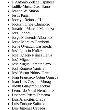
J. Antonio Zelada Espinosa
Jadille Mussa Castellano
Jeanne W. Simon
Jesús Pagán
Jocelyn Reinoso H.
Jocelyn Uribe Chamorro
Jonathan Marcial Mendoza
Jörg Stippel
Jorge Maluenda Albornoz
Jorge Morales Gamboni
Jorge Oyarzún Castañeda
José Ignacio Núñez
José Ignacio Núñez Leiva
José Miguel Infante
José Miguel Infante Sazo
José Romero Yanjarí
José Víctor Núñez Urrea
Juan Francisco Ortún Quijada
Juan Luis Castillo Moraga
Judith Guajardo Escobar
Leonardo Vidal Hernández
Lisandro Prieto Femenía
Luis Arancibia Urzúa
Luis Enrique Salinas
Luis Jiménez Cepeda