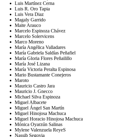
Luis Martínez Cerna
Luis R. Oro Tapia
Luis Vera Diaz
Magaly Garrido
Maite Arauco
Marcelo Espinoza Chávez
Marcelo Solervicens
Marco Moreno
María Angélica Valladares
María Gabriela Saldías Peñafiel
María Gloria Flores Peñailillo
María José Lizana
María Victoria Peralta Espinosa
Mario Bustamante Conejeros
Maroto
Mauricio Castro Jara
Mauricio J. Gnecco
Michael Silva Espinoza
Miguel Albacete
Miguel Ángel San Martín
Miguel Hinojosa Machuca
Miguel Horacio Hinojosa Machuca
Mónica Oyarzún Salinas
Mylene Valenzuela ReyeS
Nassib Segovia