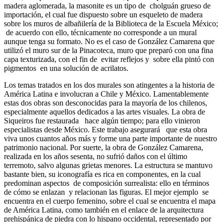
madera aglomerada, la masonite es un tipo de cholguán grueso de
importación, el cual fue dispuesto sobre un esqueleto de madera
sobre los muros de albañilería de la Biblioteca de la Escuela México;
de acuerdo con ello, técnicamente no corresponde a un mural
aunque tenga su formato. No es el caso de González Camarena que
utilizó el muro sur de la Pinacoteca, muro que preparó con una fina
capa texturizada, con el fin de evitar reflejos y sobre ella pintó con
pigmentos en una solución de acrilatos.
Los temas tratados en los dos murales son atingentes a la historia de
América Latina e involucran a Chile y México. Lamentablemente
estas dos obras son desconocidas para la mayoría de los chilenos,
especialmente aquellos dedicados a las artes visuales. La obra de
Siqueiros fue restaurada hace algún tiempo; para ello vinieron
especialistas desde México. Este trabajo asegurará que esta obra
viva unos cuantos años más y forme una parte importante de nuestro
patrimonio nacional. Por suerte, la obra de González Camarena,
realizada en los años sesenta, no sufrió daños con el último
terremoto, salvo algunas grietas menores. La estructura se mantuvo
bastante bien, su iconografía es rica en componentes, en la cual
predominan aspectos de composición surrealista: ello en términos
de cómo se enlazan y relacionan las figuras. El mejor ejemplo se
encuentra en el cuerpo femenino, sobre el cual se encuentra el mapa
de América Latina, como también en el enlace de la arquitectura
prehispánica de piedra con lo hispano occidental, representado por