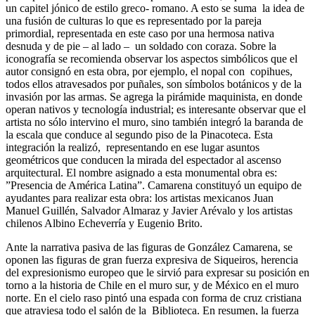
un capitel jónico de estilo greco- romano. A esto se suma la idea de
una fusión de culturas lo que es representado por la pareja
primordial, representada en este caso por una hermosa nativa
desnuda y de pie – al lado – un soldado con coraza. Sobre la
iconografía se recomienda observar los aspectos simbólicos que el
autor consignó en esta obra, por ejemplo, el nopal con copihues,
todos ellos atravesados por puñales, son símbolos botánicos y de la
invasión por las armas. Se agrega la pirámide maquinista, en donde
operan nativos y tecnología industrial; es interesante observar que el
artista no sólo intervino el muro, sino también integró la baranda de
la escala que conduce al segundo piso de la Pinacoteca. Esta
integración la realizó, representando en ese lugar asuntos
geométricos que conducen la mirada del espectador al ascenso
arquitectural. El nombre asignado a esta monumental obra es:
”Presencia de América Latina”. Camarena constituyó un equipo de
ayudantes para realizar esta obra: los artistas mexicanos Juan
Manuel Guillén, Salvador Almaraz y Javier Arévalo y los artistas
chilenos Albino Echeverría y Eugenio Brito.
Ante la narrativa pasiva de las figuras de González Camarena, se
oponen las figuras de gran fuerza expresiva de Siqueiros, herencia
del expresionismo europeo que le sirvió para expresar su posición en
torno a la historia de Chile en el muro sur, y de México en el muro
norte. En el cielo raso pintó una espada con forma de cruz cristiana
que atraviesa todo el salón de la Biblioteca. En resumen, la fuerza