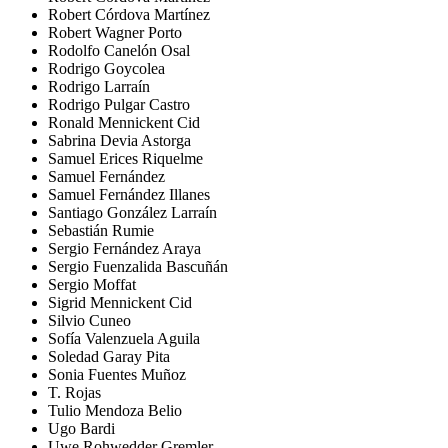
Robert Córdova Martínez
Robert Wagner Porto
Rodolfo Canelón Osal
Rodrigo Goycolea
Rodrigo Larraín
Rodrigo Pulgar Castro
Ronald Mennickent Cid
Sabrina Devia Astorga
Samuel Erices Riquelme
Samuel Fernández
Samuel Fernández Illanes
Santiago González Larraín
Sebastián Rumie
Sergio Fernández Araya
Sergio Fuenzalida Bascuñán
Sergio Moffat
Sigrid Mennickent Cid
Silvio Cuneo
Sofía Valenzuela Aguila
Soledad Garay Pita
Sonia Fuentes Muñoz
T. Rojas
Tulio Mendoza Belio
Ugo Bardi
Uwe Rohwedder Gremler