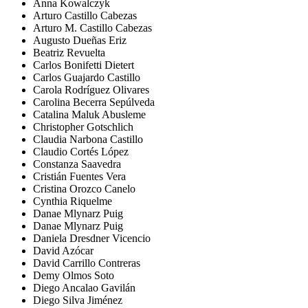
Anna Kowalczyk
Arturo Castillo Cabezas
Arturo M. Castillo Cabezas
Augusto Dueñas Eriz
Beatriz Revuelta
Carlos Bonifetti Dietert
Carlos Guajardo Castillo
Carola Rodríguez Olivares
Carolina Becerra Sepúlveda
Catalina Maluk Abusleme
Christopher Gotschlich
Claudia Narbona Castillo
Claudio Cortés López
Constanza Saavedra
Cristián Fuentes Vera
Cristina Orozco Canelo
Cynthia Riquelme
Danae Mlynarz Puig
Danae Mlynarz Puig
Daniela Dresdner Vicencio
David Azócar
David Carrillo Contreras
Demy Olmos Soto
Diego Ancalao Gavilán
Diego Silva Jiménez