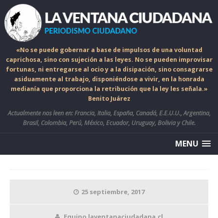
«No se puede gobernar a base de impulsos de una voluntad
caprichosa, sino con sujeción a las leyes. No se pueden improvisar
fortunas, ni entregarse al ocio y a la disipación, sino consagrarse
asiduamente al trabajo, disponiéndose a vivir, en la honrada
medianía que proporciona la retribución que la ley les señala.»
Benito Juárez
Actualmente nos leen en: Francia, Italia, España, Canadá, E.E.U.U., Argentina,
Brasil, Colombia, Perú, México, Ecuador, Uruguay, Bolivia y Chile.
MENU
25 septiembre, 2017
Equipo laventanaciudadana.cl