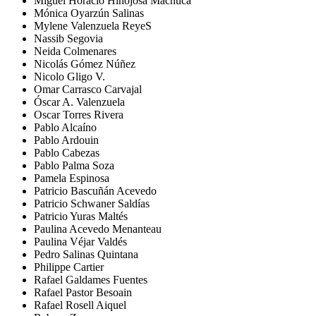
Miguel Horacio Hinojosa Machuca
Mónica Oyarzún Salinas
Mylene Valenzuela ReyeS
Nassib Segovia
Neida Colmenares
Nicolás Gómez Núñez
Nicolo Gligo V.
Omar Carrasco Carvajal
Óscar A. Valenzuela
Oscar Torres Rivera
Pablo Alcaíno
Pablo Ardouin
Pablo Cabezas
Pablo Palma Soza
Pamela Espinosa
Patricio Bascuñán Acevedo
Patricio Schwaner Saldías
Patricio Yuras Maltés
Paulina Acevedo Menanteau
Paulina Véjar Valdés
Pedro Salinas Quintana
Philippe Cartier
Rafael Galdames Fuentes
Rafael Pastor Besoain
Rafael Rosell Aiquel