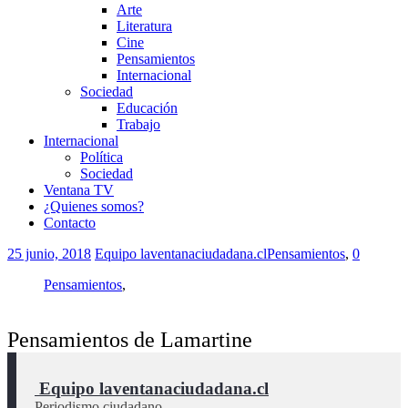
Arte
Literatura
Cine
Pensamientos
Internacional
Sociedad
Educación
Trabajo
Internacional
Política
Sociedad
Ventana TV
¿Quienes somos?
Contacto
25 junio, 2018
Equipo laventanaciudadana.cl
Pensamientos
,
0
Pensamientos
,
Pensamientos de Lamartine
 Equipo laventanaciudadana.cl
Periodismo ciudadano.