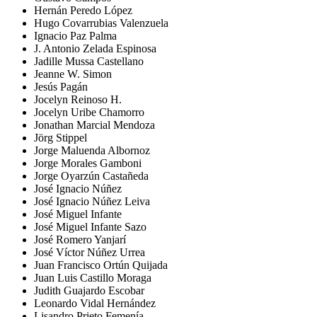
Hernán Peredo López
Hugo Covarrubias Valenzuela
Ignacio Paz Palma
J. Antonio Zelada Espinosa
Jadille Mussa Castellano
Jeanne W. Simon
Jesús Pagán
Jocelyn Reinoso H.
Jocelyn Uribe Chamorro
Jonathan Marcial Mendoza
Jörg Stippel
Jorge Maluenda Albornoz
Jorge Morales Gamboni
Jorge Oyarzún Castañeda
José Ignacio Núñez
José Ignacio Núñez Leiva
José Miguel Infante
José Miguel Infante Sazo
José Romero Yanjarí
José Víctor Núñez Urrea
Juan Francisco Ortún Quijada
Juan Luis Castillo Moraga
Judith Guajardo Escobar
Leonardo Vidal Hernández
Lisandro Prieto Femenía