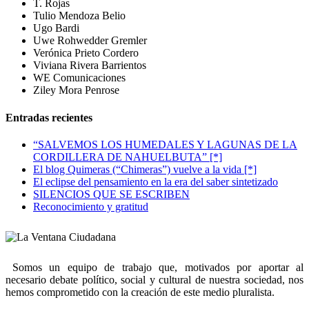
T. Rojas
Tulio Mendoza Belio
Ugo Bardi
Uwe Rohwedder Gremler
Verónica Prieto Cordero
Viviana Rivera Barrientos
WE Comunicaciones
Ziley Mora Penrose
Entradas recientes
“SALVEMOS LOS HUMEDALES Y LAGUNAS DE LA
CORDILLERA DE NAHUELBUTA” [*]
El blog Quimeras (“Chimeras”) vuelve a la vida [*]
El eclipse del pensamiento en la era del saber sintetizado
SILENCIOS QUE SE ESCRIBEN
Reconocimiento y gratitud
Somos un equipo de trabajo que, motivados por aportar al
necesario debate político, social y cultural de nuestra sociedad, nos
hemos comprometido con la creación de este medio pluralista.