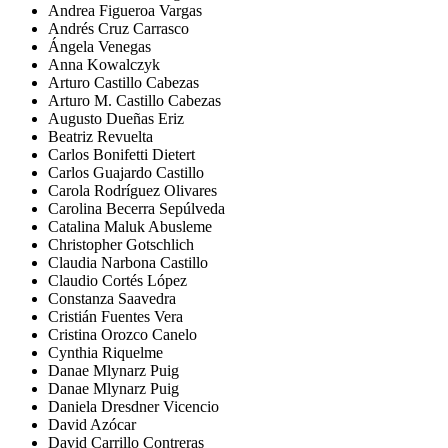
Andrea Figueroa Vargas
Andrés Cruz Carrasco
Ángela Venegas
Anna Kowalczyk
Arturo Castillo Cabezas
Arturo M. Castillo Cabezas
Augusto Dueñas Eriz
Beatriz Revuelta
Carlos Bonifetti Dietert
Carlos Guajardo Castillo
Carola Rodríguez Olivares
Carolina Becerra Sepúlveda
Catalina Maluk Abusleme
Christopher Gotschlich
Claudia Narbona Castillo
Claudio Cortés López
Constanza Saavedra
Cristián Fuentes Vera
Cristina Orozco Canelo
Cynthia Riquelme
Danae Mlynarz Puig
Danae Mlynarz Puig
Daniela Dresdner Vicencio
David Azócar
David Carrillo Contreras