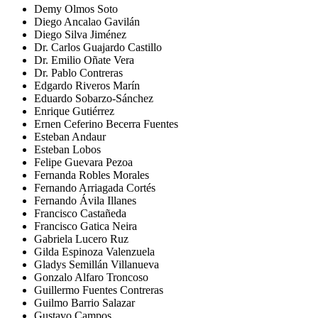
Demy Olmos Soto
Diego Ancalao Gavilán
Diego Silva Jiménez
Dr. Carlos Guajardo Castillo
Dr. Emilio Oñate Vera
Dr. Pablo Contreras
Edgardo Riveros Marín
Eduardo Sobarzo-Sánchez
Enrique Gutiérrez
Ernen Ceferino Becerra Fuentes
Esteban Andaur
Esteban Lobos
Felipe Guevara Pezoa
Fernanda Robles Morales
Fernando Arriagada Cortés
Fernando Ávila Illanes
Francisco Castañeda
Francisco Gatica Neira
Gabriela Lucero Ruz
Gilda Espinoza Valenzuela
Gladys Semillán Villanueva
Gonzalo Alfaro Troncoso
Guillermo Fuentes Contreras
Guilmo Barrio Salazar
Gustavo Campos