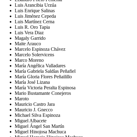
Luis Arancibia Urzúa
Luis Enrique Salinas
Luis Jiménez Cepeda
Luis Martínez Cerna
Luis R. Oro Tapia
Luis Vera Diaz
Magaly Garrido
Maite Arauco
Marcelo Espinoza Chávez
Marcelo Solervicens
Marco Moreno
María Angélica Valladares
María Gabriela Saldías Peñafiel
María Gloria Flores Peñailillo
María José Lizana
María Victoria Peralta Espinosa
Mario Bustamante Conejeros
Maroto
Mauricio Castro Jara
Mauricio J. Gnecco
Michael Silva Espinoza
Miguel Albacete
Miguel Ángel San Martín
Miguel Hinojosa Machuca