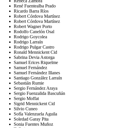
Rebeca Zamora
René Fuentealba Prado
Ricardo Barra Ríos
Robert Córdova Martínez
Robert Córdova Martínez
Robert Wagner Porto
Rodolfo Canelón Osal
Rodrigo Goycolea
Rodrigo Larraín
Rodrigo Pulgar Castro
Ronald Mennickent Cid
Sabrina Devia Astorga
Samuel Erices Riquelme
Samuel Fernández
Samuel Fernández Illanes
Santiago González Larraín
Sebastián Rumie
Sergio Fernández Araya
Sergio Fuenzalida Bascuñán
Sergio Moffat
Sigrid Mennickent Cid
Silvio Cuneo
Sofía Valenzuela Aguila
Soledad Garay Pita
Sonia Fuentes Muñoz