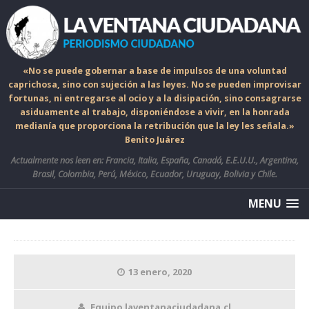
«No se puede gobernar a base de impulsos de una voluntad
caprichosa, sino con sujeción a las leyes. No se pueden improvisar
fortunas, ni entregarse al ocio y a la disipación, sino consagrarse
asiduamente al trabajo, disponiéndose a vivir, en la honrada
medianía que proporciona la retribución que la ley les señala.»
Benito Juárez
Actualmente nos leen en: Francia, Italia, España, Canadá, E.E.U.U., Argentina,
Brasil, Colombia, Perú, México, Ecuador, Uruguay, Bolivia y Chile.
MENU
13 enero, 2020
Equipo laventanaciudadana.cl