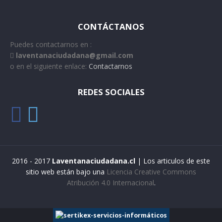
CONTÁCTANOS
Puedes contactarnos en :
laventanaciudadana@gmail.com
o en el siguiente enlace:
Contactarnos
REDES SOCIALES
2016 - 2017
Laventanaciudadana.cl
| Los articulos de este
sitio web están bajo una
Licencia Creative Commons
Atribución 4.0 Internacional
.