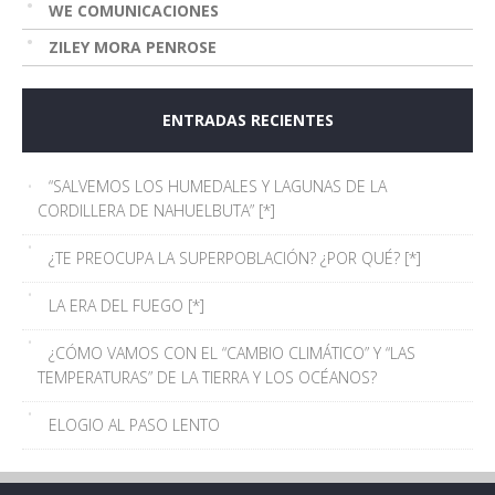
WE COMUNICACIONES
ZILEY MORA PENROSE
ENTRADAS RECIENTES
“SALVEMOS LOS HUMEDALES Y LAGUNAS DE LA
CORDILLERA DE NAHUELBUTA” [*]
¿TE PREOCUPA LA SUPERPOBLACIÓN? ¿POR QUÉ? [*]
LA ERA DEL FUEGO [*]
¿CÓMO VAMOS CON EL “CAMBIO CLIMÁTICO” Y “LAS
TEMPERATURAS” DE LA TIERRA Y LOS OCÉANOS?
ELOGIO AL PASO LENTO