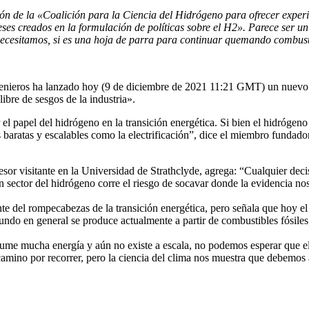
ón de la «Coalición para la Ciencia del Hidrógeno para ofrecer experi
reses creados en la formulación de políticas sobre el H2». Parece ser 
 necesitamos, si es una hoja de parra para continuar quemando combust
ngenieros ha lanzado hoy (9 de diciembre de 2021 11:21 GMT) un nuevo
libre de sesgos de la industria».
el papel del hidrógeno en la transición energética. Si bien el hidróge
s baratas y escalables como la electrificación”, dice el miembro funda
r visitante en la Universidad de Strathclyde, agrega: “Cualquier decis
 un sector del hidrógeno corre el riesgo de socavar donde la evidencia n
e del rompecabezas de la transición energética, pero señala que hoy 
do en general se produce actualmente a partir de combustibles fósiles,
ume mucha energía y aún no existe a escala, no podemos esperar que el
mino por recorrer, pero la ciencia del clima nos muestra que debemos a