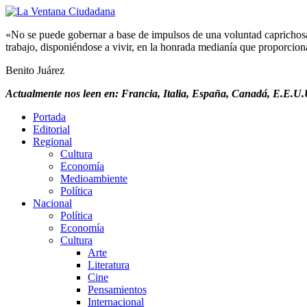
«No se puede gobernar a base de impulsos de una voluntad caprichosa, 
trabajo, disponiéndose a vivir, en la honrada medianía que proporciona 
Benito Juárez
Actualmente nos leen en: Francia, Italia, España, Canadá, E.E.U.U
Portada
Editorial
Regional
Cultura
Economía
Medioambiente
Política
Nacional
Política
Economía
Cultura
Arte
Literatura
Cine
Pensamientos
Internacional