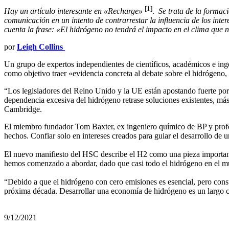
[1]
Hay un artículo interesante en «Recharge»
.
Se trata de la formaci
comunicación en un intento de contrarrestar la influencia de los inte
cuenta la frase: «El hidrógeno no tendrá el impacto en el clima que
por
Leigh Collins
Un grupo de expertos independientes de científicos, académicos e i
como objetivo traer «evidencia concreta al debate sobre el hidrógeno, 
“Los legisladores del Reino Unido y la UE están apostando fuerte por 
dependencia excesiva del hidrógeno retrase soluciones existentes, má
Cambridge.
El miembro fundador Tom Baxter, ex ingeniero químico de BP y profeso
hechos. Confiar solo en intereses creados para guiar el desarrollo de
El nuevo manifiesto del HSC describe el H2 como una pieza important
hemos comenzado a abordar, dado que casi todo el hidrógeno en el mun
“Debido a que el hidrógeno con cero emisiones es esencial, pero cons
próxima década. Desarrollar una economía de hidrógeno es un largo ca
9/12/2021