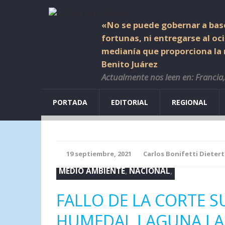
«No se puede gobernar a base
fortunas, ni entregarse al oc
medianía que proporciona la r
Benito Juárez
Actualmente nos leen en: Francia, 
PORTADA
EDITORIAL
REGIONAL
19 septiembre, 2021
Carlos Bonifetti Dietert
MEDIO AMBIENTE
,
NACIONAL
,
FALLO DE LA CORTE S
HUMEDAL LAGUNA LA 