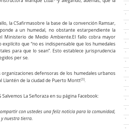
onstructora Manque Ltda.
y alegando, además, que la
fallo, la CSafirmasobre la base de la convención Ramsar,
esponde a un humedal, no obstante estarpendiente la
l Ministerio de Medio Ambiente.El fallo cobra mayor
 explícito que “no es indispensable que los humedales
ales para que lo sean”. Esto establece jurisprudencia
gidos per se.
as organizaciones defensoras de los humedales urbanos
[3]
l Llantén de la ciudad de Puerto Montt
.
NG Salvemos La Señoraza en su página Facebook:
ompartir con ustedes una feliz noticia para la comunidad,
y nuestra tierra.