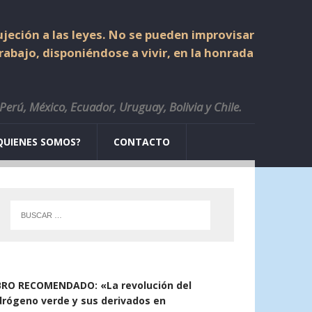
jeción a las leyes. No se pueden improvisar
trabajo, disponiéndose a vivir, en la honrada
 Perú, México, Ecuador, Uruguay, Bolivia y Chile.
QUIENES SOMOS?
CONTACTO
BRO RECOMENDADO: «La revolución del
drógeno verde y sus derivados en