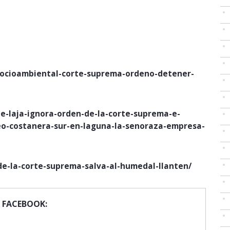
o-socioambiental-corte-suprema-ordeno-detener-
-de-laja-ignora-orden-de-la-corte-suprema-e-
seo-costanera-sur-en-laguna-la-senoraza-empresa-
-de-la-corte-suprema-salva-al-humedal-llanten/
 FACEBOOK: