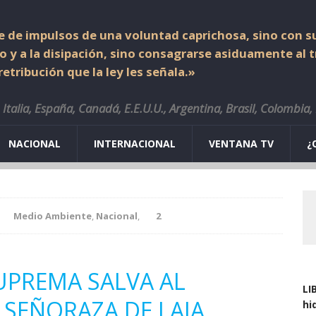
 de impulsos de una voluntad caprichosa, sino con su
io y a la disipación, sino consagrarse asiduamente al 
etribución que la ley les señala.»
Italia, España, Canadá, E.E.U.U., Argentina, Brasil, Colombia,
NACIONAL
INTERNACIONAL
VENTANA TV
¿
Medio Ambiente
,
Nacional
,
2
UPREMA SALVA AL
LI
SEÑORAZA DE LAJA
hi