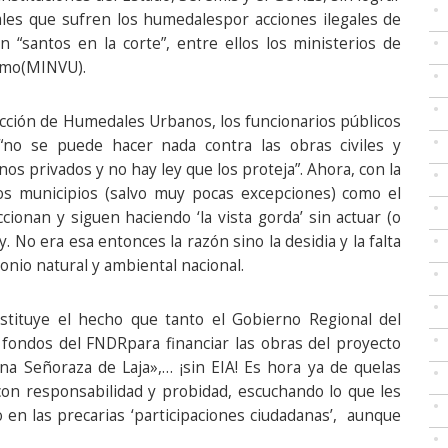
les que sufren los humedalespor acciones ilegales de
n “santos en la corte”, entre ellos los ministerios de
ismo(MINVU).
ección de Humedales Urbanos, los funcionarios públicos
:“no se puede hacer nada contra las obras civiles y
s privados y no hay ley que los proteja”. Ahora, con la
los municipios (salvo muy pocas excepciones) como el
onan y siguen haciendo ‘la vista gorda’ sin actuar (o
. No era esa entonces la razón sino la desidia y la falta
monio natural y ambiental nacional.
stituye el hecho que tanto el Gobierno Regional del
fondos del FNDRpara financiar las obras del proyecto
a Señoraza de Laja»,… ¡sin EIA! Es hora ya de quelas
con responsabilidad y probidad, escuchando lo que les
 en las precarias ‘participaciones ciudadanas’, aunque