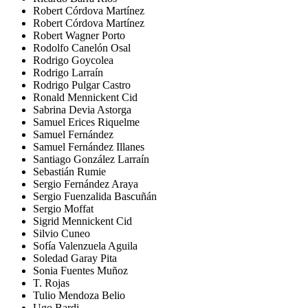
Robert Córdova Martínez
Robert Córdova Martínez
Robert Wagner Porto
Rodolfo Canelón Osal
Rodrigo Goycolea
Rodrigo Larraín
Rodrigo Pulgar Castro
Ronald Mennickent Cid
Sabrina Devia Astorga
Samuel Erices Riquelme
Samuel Fernández
Samuel Fernández Illanes
Santiago González Larraín
Sebastián Rumie
Sergio Fernández Araya
Sergio Fuenzalida Bascuñán
Sergio Moffat
Sigrid Mennickent Cid
Silvio Cuneo
Sofía Valenzuela Aguila
Soledad Garay Pita
Sonia Fuentes Muñoz
T. Rojas
Tulio Mendoza Belio
Ugo Bardi