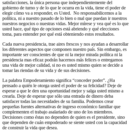
satisfacciones, la única persona que independientemente del
gobierno de turno y de lo que le ocurra en la vida, tiene el poder de
elegir cómo va a responder, es Usted. No responsabilicemos a la
política, ni a nuestro pasado de lo bien o mal que puedan ir nuestros
nuestros negocios o nuestras vidas. Mejor mírese y vea qué es lo que
usted hace, qué tipo de opciones está abriendo y qué elecciones
toma, para entender por qué está obteniendo estos resultados.
Cada nueva presidencia, trae aires frescos y nos ayudan a desarrollar
los diferentes aspectos que componen nuestro país. Sin embargo, es
importante ser conscientes de que ni la mejor mirada política ni la
presidencia mas eficaz podrán hacernos más felices o entregarnos
una vida de mejor calidad, si no es usted mismo quien se decide a
tomar las riendas de su vida y de sus decisiones.
La palabra Empoderamiento significa “conceder poder”. ¿Ha
pensado a quién le otorga usted el poder de su felicidad? Deje de
esperar a que le den una oportunidad mejor y salga usted mismo a
crearla. Deje de esperar que sólo una entrada de dinero deba
satisfacer todas las necesidades de su familia. Podemos crear
pequeñas fuentes alternativas de ingreso económico familiar que
complementen el trabajo asalariado de uno de los miembros.
Decisiones como éstas no dependen de quien es el presidente, sino
que dependen de cuán empoderado se siente usted con la capacidad
de construir la vida que desea.