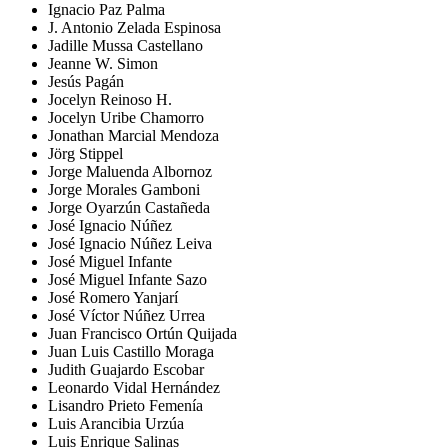
Ignacio Paz Palma
J. Antonio Zelada Espinosa
Jadille Mussa Castellano
Jeanne W. Simon
Jesús Pagán
Jocelyn Reinoso H.
Jocelyn Uribe Chamorro
Jonathan Marcial Mendoza
Jörg Stippel
Jorge Maluenda Albornoz
Jorge Morales Gamboni
Jorge Oyarzún Castañeda
José Ignacio Núñez
José Ignacio Núñez Leiva
José Miguel Infante
José Miguel Infante Sazo
José Romero Yanjarí
José Víctor Núñez Urrea
Juan Francisco Ortún Quijada
Juan Luis Castillo Moraga
Judith Guajardo Escobar
Leonardo Vidal Hernández
Lisandro Prieto Femenía
Luis Arancibia Urzúa
Luis Enrique Salinas