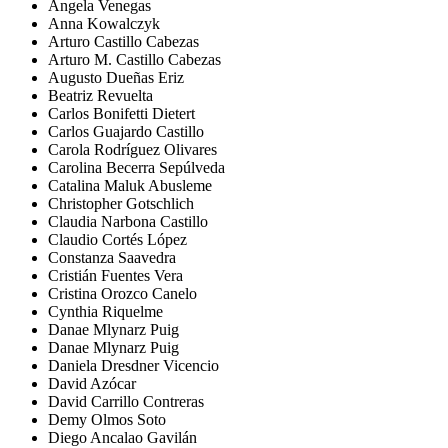
Ángela Venegas
Anna Kowalczyk
Arturo Castillo Cabezas
Arturo M. Castillo Cabezas
Augusto Dueñas Eriz
Beatriz Revuelta
Carlos Bonifetti Dietert
Carlos Guajardo Castillo
Carola Rodríguez Olivares
Carolina Becerra Sepúlveda
Catalina Maluk Abusleme
Christopher Gotschlich
Claudia Narbona Castillo
Claudio Cortés López
Constanza Saavedra
Cristián Fuentes Vera
Cristina Orozco Canelo
Cynthia Riquelme
Danae Mlynarz Puig
Danae Mlynarz Puig
Daniela Dresdner Vicencio
David Azócar
David Carrillo Contreras
Demy Olmos Soto
Diego Ancalao Gavilán