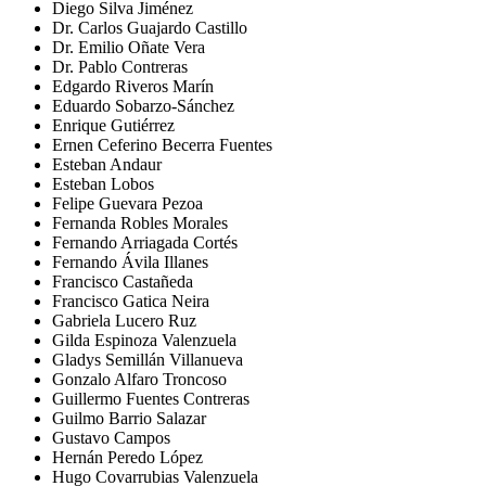
Diego Silva Jiménez
Dr. Carlos Guajardo Castillo
Dr. Emilio Oñate Vera
Dr. Pablo Contreras
Edgardo Riveros Marín
Eduardo Sobarzo-Sánchez
Enrique Gutiérrez
Ernen Ceferino Becerra Fuentes
Esteban Andaur
Esteban Lobos
Felipe Guevara Pezoa
Fernanda Robles Morales
Fernando Arriagada Cortés
Fernando Ávila Illanes
Francisco Castañeda
Francisco Gatica Neira
Gabriela Lucero Ruz
Gilda Espinoza Valenzuela
Gladys Semillán Villanueva
Gonzalo Alfaro Troncoso
Guillermo Fuentes Contreras
Guilmo Barrio Salazar
Gustavo Campos
Hernán Peredo López
Hugo Covarrubias Valenzuela