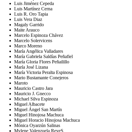
Luis Jiménez Cepeda
Luis Martínez Cerna
Luis R. Oro Tapia
Luis Vera Diaz
Magaly Garrido
Maite Arauco
Marcelo Espinoza Chávez
Marcelo Solervicens
Marco Moreno
María Angélica Valladares
María Gabriela Saldías Peñafiel
María Gloria Flores Peñailillo
María José Lizana
María Victoria Peralta Espinosa
Mario Bustamante Conejeros
Maroto
Mauricio Castro Jara
Mauricio J. Gnecco
Michael Silva Espinoza
Miguel Albacete
Miguel Ángel San Martín
Miguel Hinojosa Machuca
Miguel Horacio Hinojosa Machuca
Mónica Oyarzún Salinas
Mylene Valenzuela ReyeS