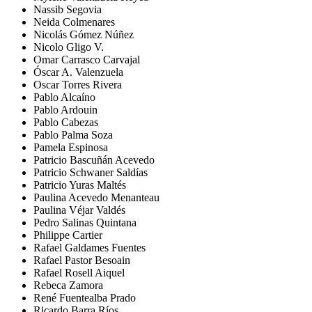
Nassib Segovia
Neida Colmenares
Nicolás Gómez Núñez
Nicolo Gligo V.
Omar Carrasco Carvajal
Óscar A. Valenzuela
Oscar Torres Rivera
Pablo Alcaíno
Pablo Ardouin
Pablo Cabezas
Pablo Palma Soza
Pamela Espinosa
Patricio Bascuñán Acevedo
Patricio Schwaner Saldías
Patricio Yuras Maltés
Paulina Acevedo Menanteau
Paulina Véjar Valdés
Pedro Salinas Quintana
Philippe Cartier
Rafael Galdames Fuentes
Rafael Pastor Besoain
Rafael Rosell Aiquel
Rebeca Zamora
René Fuentealba Prado
Ricardo Barra Ríos