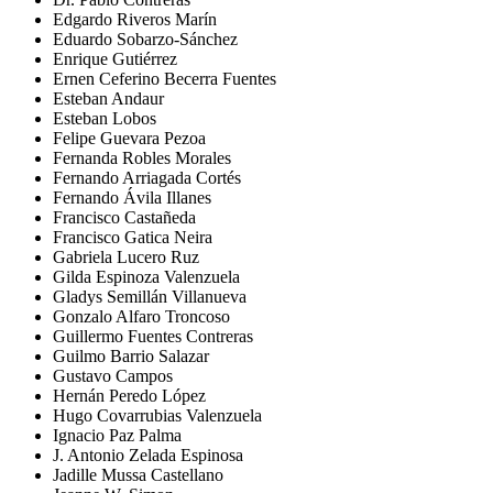
Edgardo Riveros Marín
Eduardo Sobarzo-Sánchez
Enrique Gutiérrez
Ernen Ceferino Becerra Fuentes
Esteban Andaur
Esteban Lobos
Felipe Guevara Pezoa
Fernanda Robles Morales
Fernando Arriagada Cortés
Fernando Ávila Illanes
Francisco Castañeda
Francisco Gatica Neira
Gabriela Lucero Ruz
Gilda Espinoza Valenzuela
Gladys Semillán Villanueva
Gonzalo Alfaro Troncoso
Guillermo Fuentes Contreras
Guilmo Barrio Salazar
Gustavo Campos
Hernán Peredo López
Hugo Covarrubias Valenzuela
Ignacio Paz Palma
J. Antonio Zelada Espinosa
Jadille Mussa Castellano