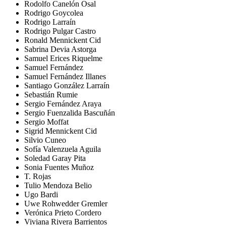
Rodolfo Canelón Osal
Rodrigo Goycolea
Rodrigo Larraín
Rodrigo Pulgar Castro
Ronald Mennickent Cid
Sabrina Devia Astorga
Samuel Erices Riquelme
Samuel Fernández
Samuel Fernández Illanes
Santiago González Larraín
Sebastián Rumie
Sergio Fernández Araya
Sergio Fuenzalida Bascuñán
Sergio Moffat
Sigrid Mennickent Cid
Silvio Cuneo
Sofía Valenzuela Aguila
Soledad Garay Pita
Sonia Fuentes Muñoz
T. Rojas
Tulio Mendoza Belio
Ugo Bardi
Uwe Rohwedder Gremler
Verónica Prieto Cordero
Viviana Rivera Barrientos