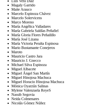
Luis Vera Diaz
Magaly Garrido
Maite Arauco
Marcelo Espinoza Chávez
Marcelo Solervicens
Marco Moreno
María Angélica Valladares
María Gabriela Saldías Peñafiel
María Gloria Flores Peñailillo
María José Lizana
María Victoria Peralta Espinosa
Mario Bustamante Conejeros
Maroto
Mauricio Castro Jara
Mauricio J. Gnecco
Michael Silva Espinoza
Miguel Albacete
Miguel Ángel San Martín
Miguel Hinojosa Machuca
Miguel Horacio Hinojosa Machuca
Mónica Oyarzún Salinas
Mylene Valenzuela ReyeS
Nassib Segovia
Neida Colmenares
Nicolás Gómez Núñez