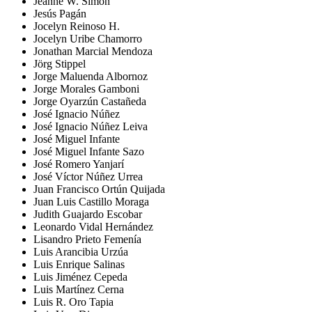
Jeanne W. Simon
Jesús Pagán
Jocelyn Reinoso H.
Jocelyn Uribe Chamorro
Jonathan Marcial Mendoza
Jörg Stippel
Jorge Maluenda Albornoz
Jorge Morales Gamboni
Jorge Oyarzún Castañeda
José Ignacio Núñez
José Ignacio Núñez Leiva
José Miguel Infante
José Miguel Infante Sazo
José Romero Yanjarí
José Víctor Núñez Urrea
Juan Francisco Ortún Quijada
Juan Luis Castillo Moraga
Judith Guajardo Escobar
Leonardo Vidal Hernández
Lisandro Prieto Femenía
Luis Arancibia Urzúa
Luis Enrique Salinas
Luis Jiménez Cepeda
Luis Martínez Cerna
Luis R. Oro Tapia