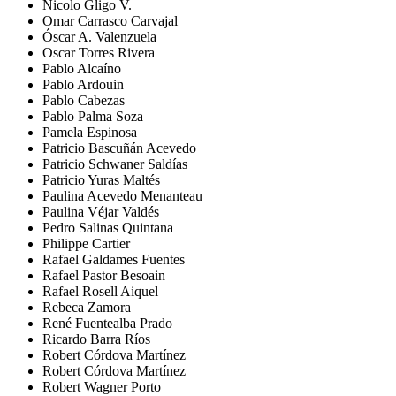
Nicolo Gligo V.
Omar Carrasco Carvajal
Óscar A. Valenzuela
Oscar Torres Rivera
Pablo Alcaíno
Pablo Ardouin
Pablo Cabezas
Pablo Palma Soza
Pamela Espinosa
Patricio Bascuñán Acevedo
Patricio Schwaner Saldías
Patricio Yuras Maltés
Paulina Acevedo Menanteau
Paulina Véjar Valdés
Pedro Salinas Quintana
Philippe Cartier
Rafael Galdames Fuentes
Rafael Pastor Besoain
Rafael Rosell Aiquel
Rebeca Zamora
René Fuentealba Prado
Ricardo Barra Ríos
Robert Córdova Martínez
Robert Córdova Martínez
Robert Wagner Porto