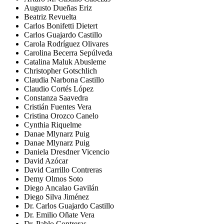
Augusto Dueñas Eriz
Beatriz Revuelta
Carlos Bonifetti Dietert
Carlos Guajardo Castillo
Carola Rodríguez Olivares
Carolina Becerra Sepúlveda
Catalina Maluk Abusleme
Christopher Gotschlich
Claudia Narbona Castillo
Claudio Cortés López
Constanza Saavedra
Cristián Fuentes Vera
Cristina Orozco Canelo
Cynthia Riquelme
Danae Mlynarz Puig
Danae Mlynarz Puig
Daniela Dresdner Vicencio
David Azócar
David Carrillo Contreras
Demy Olmos Soto
Diego Ancalao Gavilán
Diego Silva Jiménez
Dr. Carlos Guajardo Castillo
Dr. Emilio Oñate Vera
Dr. Pablo Contreras