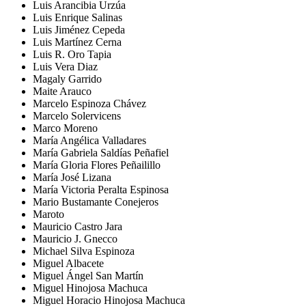
Luis Arancibia Urzúa
Luis Enrique Salinas
Luis Jiménez Cepeda
Luis Martínez Cerna
Luis R. Oro Tapia
Luis Vera Diaz
Magaly Garrido
Maite Arauco
Marcelo Espinoza Chávez
Marcelo Solervicens
Marco Moreno
María Angélica Valladares
María Gabriela Saldías Peñafiel
María Gloria Flores Peñailillo
María José Lizana
María Victoria Peralta Espinosa
Mario Bustamante Conejeros
Maroto
Mauricio Castro Jara
Mauricio J. Gnecco
Michael Silva Espinoza
Miguel Albacete
Miguel Ángel San Martín
Miguel Hinojosa Machuca
Miguel Horacio Hinojosa Machuca