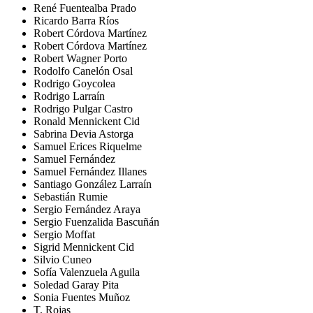
René Fuentealba Prado
Ricardo Barra Ríos
Robert Córdova Martínez
Robert Córdova Martínez
Robert Wagner Porto
Rodolfo Canelón Osal
Rodrigo Goycolea
Rodrigo Larraín
Rodrigo Pulgar Castro
Ronald Mennickent Cid
Sabrina Devia Astorga
Samuel Erices Riquelme
Samuel Fernández
Samuel Fernández Illanes
Santiago González Larraín
Sebastián Rumie
Sergio Fernández Araya
Sergio Fuenzalida Bascuñán
Sergio Moffat
Sigrid Mennickent Cid
Silvio Cuneo
Sofía Valenzuela Aguila
Soledad Garay Pita
Sonia Fuentes Muñoz
T. Rojas