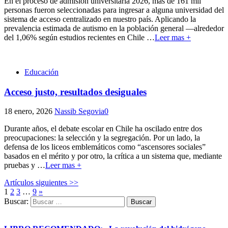
En el proceso de admisión universitaria 2026, más de 161 mil
personas fueron seleccionadas para ingresar a alguna universidad del
sistema de acceso centralizado en nuestro país. Aplicando la
prevalencia estimada de autismo en la población general —alrededor
del 1,06% según estudios recientes en Chile
…
Leer mas +
Educación
Acceso justo, resultados desiguales
18 enero, 2026
Nassib Segovia
0
Durante años, el debate escolar en Chile ha oscilado entre dos
preocupaciones: la selección y la segregación. Por un lado, la
defensa de los liceos emblemáticos como “ascensores sociales”
basados en el mérito y por otro, la crítica a un sistema que, mediante
pruebas y
…
Leer mas +
Artículos siguientes >>
1
2
3
…
9
»
Buscar: