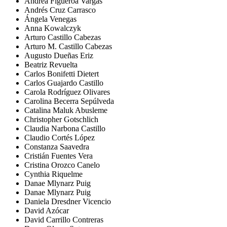
Andrea Figueroa Vargas
Andrés Cruz Carrasco
Ángela Venegas
Anna Kowalczyk
Arturo Castillo Cabezas
Arturo M. Castillo Cabezas
Augusto Dueñas Eriz
Beatriz Revuelta
Carlos Bonifetti Dietert
Carlos Guajardo Castillo
Carola Rodríguez Olivares
Carolina Becerra Sepúlveda
Catalina Maluk Abusleme
Christopher Gotschlich
Claudia Narbona Castillo
Claudio Cortés López
Constanza Saavedra
Cristián Fuentes Vera
Cristina Orozco Canelo
Cynthia Riquelme
Danae Mlynarz Puig
Danae Mlynarz Puig
Daniela Dresdner Vicencio
David Azócar
David Carrillo Contreras