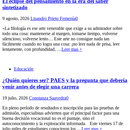
El eclipse del pensamiento en la era del saber
sintetizado
9 agosto, 2026
Lisandro Prieto Femenía
0
«La filología es ese arte venerable que exige a su admirador sobre
todo una cosa: mantenerse al margen, tomarse tiempo, volverse
silencioso, volverse lento… Este arte no consigue nada tan
fácilmente cuando no logra una cosa: ¡no leer nada de prisa, leer
lentamente, con profundidad,
…
Leer mas +
Educación
¿Quién quieres ser? PAES y la pregunta que debería
venir antes de elegir una carrera
19 julio, 2026
Constanza Saavedra
0
En pleno período de resultados e inscripción para las pruebas de
admisión, especialistas advierten que el principal factor para una
buena decisión vocacional no es el puntaje, sino el
autoconocimiento y la exploración informada. Este viernes 17 de
julio miles de estudiantes conocieron los
…
Leer mas +