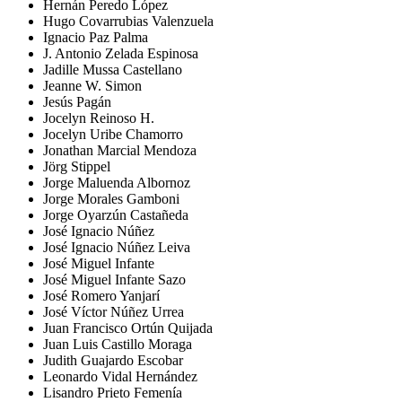
Hernán Peredo López
Hugo Covarrubias Valenzuela
Ignacio Paz Palma
J. Antonio Zelada Espinosa
Jadille Mussa Castellano
Jeanne W. Simon
Jesús Pagán
Jocelyn Reinoso H.
Jocelyn Uribe Chamorro
Jonathan Marcial Mendoza
Jörg Stippel
Jorge Maluenda Albornoz
Jorge Morales Gamboni
Jorge Oyarzún Castañeda
José Ignacio Núñez
José Ignacio Núñez Leiva
José Miguel Infante
José Miguel Infante Sazo
José Romero Yanjarí
José Víctor Núñez Urrea
Juan Francisco Ortún Quijada
Juan Luis Castillo Moraga
Judith Guajardo Escobar
Leonardo Vidal Hernández
Lisandro Prieto Femenía