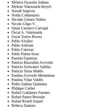
Mónica Oyarzún Salinas
Mylene Valenzuela ReyeS
Nassib Segovia
Neida Colmenares
Nicolás Gómez Núñez
Nicolo Gligo V.
Omar Carrasco Carvajal
Óscar A. Valenzuela
Oscar Torres Rivera
Pablo Alcaíno
Pablo Ardouin
Pablo Cabezas
Pablo Palma Soza
Pamela Espinosa
Patricio Bascuñán Acevedo
Patricio Schwaner Saldías
Patricio Yuras Maltés
Paulina Acevedo Menanteau
Paulina Véjar Valdés
Pedro Salinas Quintana
Philippe Cartier
Rafael Galdames Fuentes
Rafael Pastor Besoain
Rafael Rosell Aiquel
Rebeca Zamora