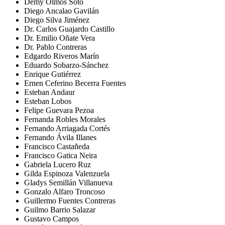
Demy Olmos Soto
Diego Ancalao Gavilán
Diego Silva Jiménez
Dr. Carlos Guajardo Castillo
Dr. Emilio Oñate Vera
Dr. Pablo Contreras
Edgardo Riveros Marín
Eduardo Sobarzo-Sánchez
Enrique Gutiérrez
Ernen Ceferino Becerra Fuentes
Esteban Andaur
Esteban Lobos
Felipe Guevara Pezoa
Fernanda Robles Morales
Fernando Arriagada Cortés
Fernando Ávila Illanes
Francisco Castañeda
Francisco Gatica Neira
Gabriela Lucero Ruz
Gilda Espinoza Valenzuela
Gladys Semillán Villanueva
Gonzalo Alfaro Troncoso
Guillermo Fuentes Contreras
Guilmo Barrio Salazar
Gustavo Campos