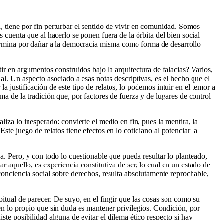
, tiene por fin perturbar el sentido de vivir en comunidad. Somos
 cuenta que al hacerlo se ponen fuera de la órbita del bien social
 termina por dañar a la democracia misma como forma de desarrollo
r en argumentos construidos bajo la arquitectura de falacias? Varios,
cial. Un aspecto asociado a esas notas descriptivas, es el hecho que el
a justificación de este tipo de relatos, lo podemos intuir en el temor a
ma de la tradición que, por factores de fuerza y de lugares de control
liza lo inesperado: convierte el medio en fin, pues la mentira, la
ste juego de relatos tiene efectos en lo cotidiano al potenciar la
. Pero, y con todo lo cuestionable que pueda resultar lo planteado,
r aquello, es experiencia constitutiva de ser, lo cual en un estado de
conciencia social sobre derechos, resulta absolutamente reprochable,
bitual de parecer. De suyo, en el fingir que las cosas son como su
o en lo propio que sin duda es mantener privilegios. Condición, por
ste posibilidad alguna de evitar el dilema ético respecto si hay