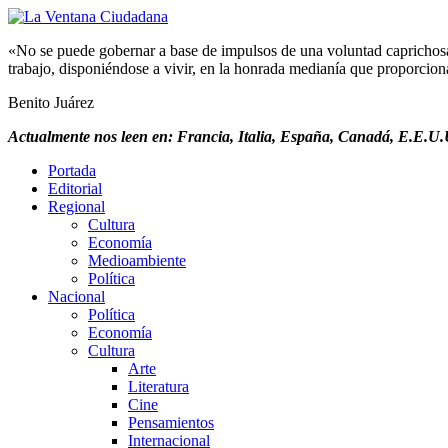
«No se puede gobernar a base de impulsos de una voluntad caprichosa, 
trabajo, disponiéndose a vivir, en la honrada medianía que proporciona 
Benito Juárez
Actualmente nos leen en: Francia, Italia, España, Canadá, E.E.U.U
Portada
Editorial
Regional
Cultura
Economía
Medioambiente
Política
Nacional
Política
Economía
Cultura
Arte
Literatura
Cine
Pensamientos
Internacional