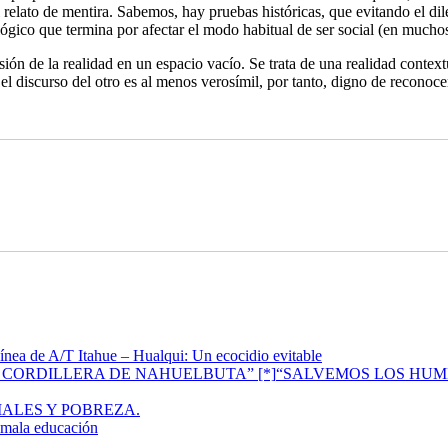
 el relato de mentira. Sabemos, hay pruebas históricas, que evitando el d
lógico que termina por afectar el modo habitual de ser social (en mucho
ión de la realidad en un espacio vacío. Se trata de una realidad contex
e el discurso del otro es al menos verosímil, por tanto, digno de reconoc
ínea de A/T Itahue – Hualqui: Un ecocidio evitable
“SALVEMOS LOS HUM
IALES Y POBREZA.
a mala educación