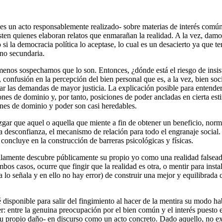
 es un acto responsablemente realizado- sobre materias de interés común
sten quienes elaboran relatos que enmarañan la realidad. A la vez, damos
si la democracia política lo aceptase, lo cual es un desacierto ya que
 no secundaria.
menos sospechamos que lo son. Entonces, ¿dónde está el riesgo de insisti
o, confusión en la percepción del bien personal que es, a la vez, bien so
ar las demandas de mayor justicia. La explicación posible para entender l
nes de dominio y, por tanto, posiciones de poder ancladas en cierta esti
ones de dominio y poder son casi heredables.
uzgar que aquel o aquella que miente a fin de obtener un beneficio, norma
a desconfianza, el mecanismo de relación para todo el engranaje social. E
 concluye en la construcción de barreras psicológicas y físicas.
illamente descubre públicamente su propio yo como una realidad falseada
os casos, ocurre que fingir que la realidad es otra, o mentir para instala
lo señala y en ello no hay error) de construir una mejor y equilibrada 
 disponible para salir del fingimiento al hacer de la mentira su modo ha
l ser: entre la genuina preocupación por el bien común y el interés puest
 su propio daño- en discurso como un acto concreto. Dado aquello, no exi