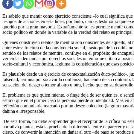
Es sabido que mentir como ejercicio consciente –lo cual significa que
testigos de acciones en esta línea, por tanto, damos testimonio que exi
querido por la gran mayoría. Extrañamente se les permite mentir como 
socio-político en donde la variable de la verdad del relato es principal
Quienes construyen relatos de mentira son conscientes de aquello, al 
entre estos: fractura de la convivencia social, trastoque de lo cotidian
sentido de los relatos de mentira, confluye en el propósito de encapsul
ver en las demandas por derechos sociales un enfoque crítico a posicio
socio-cultural y económica, legitima la consideración que esas posici
Es plausible desde un ejercicio de contextualización ético-político-, j
falsedad, termina por socavar la confianza, haciendo de su contrario, l
sensación del riesgo o temor al otro u otra, hecho que en su desarrollo
El problema es que quien miente, o finge deja de ser quien es, o senc
estimo que en el primer caso la persona pierde su identidad. Mas en amb
reflexión comunitaria marcado por un deseo colectivo (la gran mayoría 
dañina e irresponsable.
De esta forma, no debe sorprender que el receptor de la crítica no esté
narrativa plantea, está la prueba de la diferencia entre el parecer y e
cierto, de convertir la intención en dañar al otro –de paso se produce