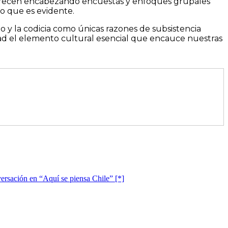
parecen encabezando encuestas y enfoques grupales
lo que es evidente.
y la codicia como únicas razones de subsistencia
ad el elemento cultural esencial que encauce nuestras
nversación en “Aquí se piensa Chile” [*]