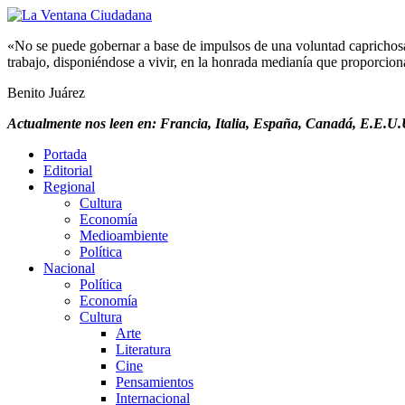
«No se puede gobernar a base de impulsos de una voluntad caprichosa, 
trabajo, disponiéndose a vivir, en la honrada medianía que proporciona 
Benito Juárez
Actualmente nos leen en: Francia, Italia, España, Canadá, E.E.U.U
Portada
Editorial
Regional
Cultura
Economía
Medioambiente
Política
Nacional
Política
Economía
Cultura
Arte
Literatura
Cine
Pensamientos
Internacional