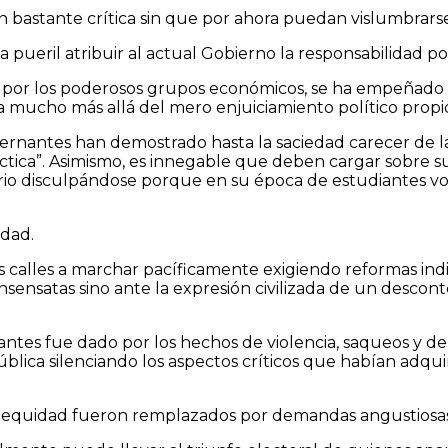
ón bastante crítica sin que por ahora puedan vislumbrarse
 pueril atribuir al actual Gobierno la responsabilidad p
ta por los poderosos grupos económicos, se ha empeñado 
 mucho más allá del mero enjuiciamiento político propi
obernantes han demostrado hasta la saciedad carecer de l
áctica”. Asimismo, es innegable que deben cargar sobre
diario disculpándose porque en su época de estudiantes v
idad.
 calles a marchar pacíficamente exigiendo reformas indi
sensatas sino ante la expresión civilizada de un descont
antes fue dado por los hechos de violencia, saqueos y d
ública silenciando los aspectos críticos que habían adqu
ia y equidad fueron remplazados por demandas angustiosa