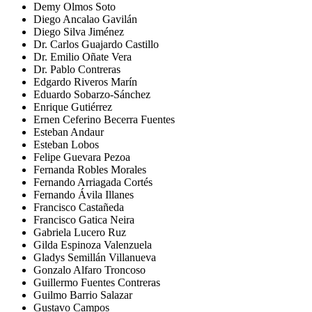
Demy Olmos Soto
Diego Ancalao Gavilán
Diego Silva Jiménez
Dr. Carlos Guajardo Castillo
Dr. Emilio Oñate Vera
Dr. Pablo Contreras
Edgardo Riveros Marín
Eduardo Sobarzo-Sánchez
Enrique Gutiérrez
Ernen Ceferino Becerra Fuentes
Esteban Andaur
Esteban Lobos
Felipe Guevara Pezoa
Fernanda Robles Morales
Fernando Arriagada Cortés
Fernando Ávila Illanes
Francisco Castañeda
Francisco Gatica Neira
Gabriela Lucero Ruz
Gilda Espinoza Valenzuela
Gladys Semillán Villanueva
Gonzalo Alfaro Troncoso
Guillermo Fuentes Contreras
Guilmo Barrio Salazar
Gustavo Campos