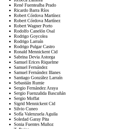
René Fuentealba Prado
Ricardo Barra Ríos
Robert Córdova Martínez
Robert Córdova Martínez
Robert Wagner Porto
Rodolfo Canelón Osal
Rodrigo Goycolea
Rodrigo Larraín
Rodrigo Pulgar Castro
Ronald Mennickent Cid
Sabrina Devia Astorga
Samuel Erices Riquelme
Samuel Fernández
Samuel Fernández Illanes
Santiago González Larraín
Sebastián Rumie
Sergio Fernández Araya
Sergio Fuenzalida Bascuñán
Sergio Moffat
Sigrid Mennickent Cid
Silvio Cuneo
Sofía Valenzuela Aguila
Soledad Garay Pita
Sonia Fuentes Muñoz