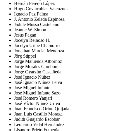
Hernán Peredo López
Hugo Covarrubias Valenzuela
Ignacio Paz Palma
J. Antonio Zelada Espinosa
Jadille Mussa Castellano
Jeanne W. Simon
Jesús Pagán
Jocelyn Reinoso H.
Jocelyn Uribe Chamorro
Jonathan Marcial Mendoza
Jörg Stippel
Jorge Maluenda Albornoz
Jorge Morales Gamboni
Jorge Oyarzún Castañeda
José Ignacio Núñez
José Ignacio Núñez Leiva
José Miguel Infante
José Miguel Infante Sazo
José Romero Yanjarí
José Víctor Núñez Urrea
Juan Francisco Ortún Quijada
Juan Luis Castillo Moraga
Judith Guajardo Escobar
Leonardo Vidal Hernández
Lisandro Prieto Femenía