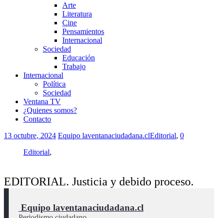
Arte
Literatura
Cine
Pensamientos
Internacional
Sociedad
Educación
Trabajo
Internacional
Política
Sociedad
Ventana TV
¿Quienes somos?
Contacto
13 octubre, 2024
Equipo laventanaciudadana.cl
Editorial
,
0
Editorial
,
EDITORIAL. Justicia y debido proceso.
 Equipo laventanaciudadana.cl
Periodismo ciudadano.