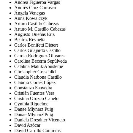
Andrea Figueroa Vargas
Andrés Cruz Carrasco
Ángela Venegas
Anna Kowalczyk
Arturo Castillo Cabezas
Arturo M. Castillo Cabezas
Augusto Dueñas Eriz
Beatriz Revuelta
Carlos Bonifetti Dietert
Carlos Guajardo Castillo
Carola Rodríguez Olivares
Carolina Becerra Sepúlveda
Catalina Maluk Abusleme
Christopher Gotschlich
Claudia Narbona Castillo
Claudio Cortés López
Constanza Saavedra
Cristián Fuentes Vera
Cristina Orozco Canelo
Cynthia Riquelme
Danae Mlynarz Puig
Danae Mlynarz Puig
Daniela Dresdner Vicencio
David Azócar
David Carrillo Contreras