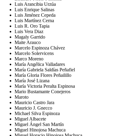
Luis Arancibia Urzúa
Luis Enrique Salinas
Luis Jiménez Cepeda
Luis Martínez Cerna
Luis R. Oro Tapia
Luis Vera Diaz
Magaly Garrido
Maite Arauco
Marcelo Espinoza Chávez
Marcelo Solervicens
Marco Moreno
María Angélica Valladares
María Gabriela Saldías Peñafiel
María Gloria Flores Peñailillo
María José Lizana
María Victoria Peralta Espinosa
Mario Bustamante Conejeros
Maroto
Mauricio Castro Jara
Mauricio J. Gnecco
Michael Silva Espinoza
Miguel Albacete
Miguel Ángel San Martín
Miguel Hinojosa Machuca
Miguel Horacio Hinojosa Machuca