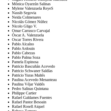
Mónica Oyarzún Salinas
Mylene Valenzuela ReyeS
Nassib Segovia
Neida Colmenares
Nicolás Gómez Núñez
Nicolo Gligo V.
Omar Carrasco Carvajal
Óscar A. Valenzuela
Oscar Torres Rivera
Pablo Alcaíno
Pablo Ardouin
Pablo Cabezas
Pablo Palma Soza
Pamela Espinosa
Patricio Bascuñán Acevedo
Patricio Schwaner Saldías
Patricio Yuras Maltés
Paulina Acevedo Menanteau
Paulina Véjar Valdés
Pedro Salinas Quintana
Philippe Cartier
Rafael Galdames Fuentes
Rafael Pastor Besoain
Rafael Rosell Aiquel
Rebeca Zamora