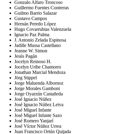
Gonzalo Alfaro Troncoso
Guillermo Fuentes Contreras
Guilmo Barrio Salazar
Gustavo Campos
Hernán Peredo López
Hugo Covarrubias Valenzuela
Ignacio Paz Palma
J. Antonio Zelada Espinosa
Jadille Mussa Castellano
Jeanne W. Simon
Jesús Pagán
Jocelyn Reinoso H.
Jocelyn Uribe Chamorro
Jonathan Marcial Mendoza
Jörg Stippel
Jorge Maluenda Albornoz
Jorge Morales Gamboni
Jorge Oyarzún Castañeda
José Ignacio Núñez
José Ignacio Núñez Leiva
José Miguel Infante
José Miguel Infante Sazo
José Romero Yanjarí
José Víctor Núñez Urrea
Juan Francisco Ortún Quijada