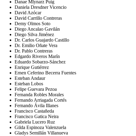
Danae Mlynarz Puig
Daniela Dresdner Vicencio
David Azócar
David Carrillo Contreras
Demy Olmos Soto
Diego Ancalao Gavilán
Diego Silva Jiménez
Dr. Carlos Guajardo Castillo
Dr. Emilio Oñate Vera
Dr. Pablo Contreras
Edgardo Riveros Marín
Eduardo Sobarzo-Sánchez
Enrique Gutiérrez
Ernen Ceferino Becerra Fuentes
Esteban Andaur
Esteban Lobos
Felipe Guevara Pezoa
Fernanda Robles Morales
Fernando Arriagada Cortés
Fernando Ávila Illanes
Francisco Castañeda
Francisco Gatica Neira
Gabriela Lucero Ruz
Gilda Espinoza Valenzuela
Gladys Semillán Villanueva