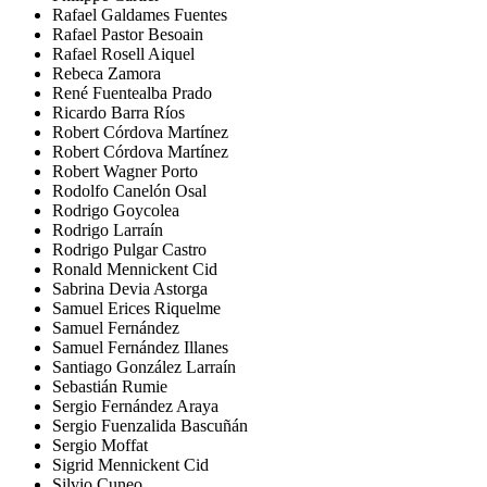
Rafael Galdames Fuentes
Rafael Pastor Besoain
Rafael Rosell Aiquel
Rebeca Zamora
René Fuentealba Prado
Ricardo Barra Ríos
Robert Córdova Martínez
Robert Córdova Martínez
Robert Wagner Porto
Rodolfo Canelón Osal
Rodrigo Goycolea
Rodrigo Larraín
Rodrigo Pulgar Castro
Ronald Mennickent Cid
Sabrina Devia Astorga
Samuel Erices Riquelme
Samuel Fernández
Samuel Fernández Illanes
Santiago González Larraín
Sebastián Rumie
Sergio Fernández Araya
Sergio Fuenzalida Bascuñán
Sergio Moffat
Sigrid Mennickent Cid
Silvio Cuneo