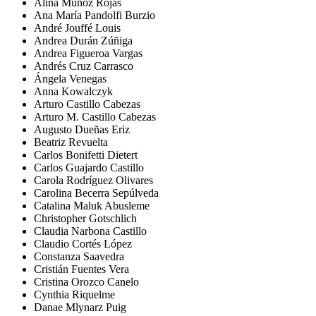
Alina Muñoz Rojas
Ana María Pandolfi Burzio
André Jouffé Louis
Andrea Durán Zúñiga
Andrea Figueroa Vargas
Andrés Cruz Carrasco
Ángela Venegas
Anna Kowalczyk
Arturo Castillo Cabezas
Arturo M. Castillo Cabezas
Augusto Dueñas Eriz
Beatriz Revuelta
Carlos Bonifetti Dietert
Carlos Guajardo Castillo
Carola Rodríguez Olivares
Carolina Becerra Sepúlveda
Catalina Maluk Abusleme
Christopher Gotschlich
Claudia Narbona Castillo
Claudio Cortés López
Constanza Saavedra
Cristián Fuentes Vera
Cristina Orozco Canelo
Cynthia Riquelme
Danae Mlynarz Puig