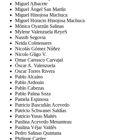
Miguel Albacete
Miguel Ángel San Martín
Miguel Hinojosa Machuca
Miguel Horacio Hinojosa Machuca
Mónica Oyarzún Salinas
Mylene Valenzuela ReyeS
Nassib Segovia
Neida Colmenares
Nicolás Gómez Núñez
Nicolo Gligo V.
Omar Carrasco Carvajal
Óscar A. Valenzuela
Oscar Torres Rivera
Pablo Alcaíno
Pablo Ardouin
Pablo Cabezas
Pablo Palma Soza
Pamela Espinosa
Patricio Bascuñán Acevedo
Patricio Schwaner Saldías
Patricio Yuras Maltés
Paulina Acevedo Menanteau
Paulina Véjar Valdés
Pedro Salinas Quintana
Philippe Cartier