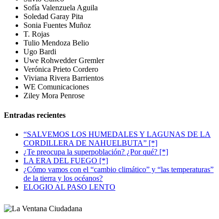
Sofía Valenzuela Aguila
Soledad Garay Pita
Sonia Fuentes Muñoz
T. Rojas
Tulio Mendoza Belio
Ugo Bardi
Uwe Rohwedder Gremler
Verónica Prieto Cordero
Viviana Rivera Barrientos
WE Comunicaciones
Ziley Mora Penrose
Entradas recientes
“SALVEMOS LOS HUMEDALES Y LAGUNAS DE LA
CORDILLERA DE NAHUELBUTA” [*]
¿Te preocupa la superpoblación? ¿Por qué? [*]
LA ERA DEL FUEGO [*]
¿Cómo vamos con el “cambio climático” y “las temperaturas”
de la tierra y los océanos?
ELOGIO AL PASO LENTO