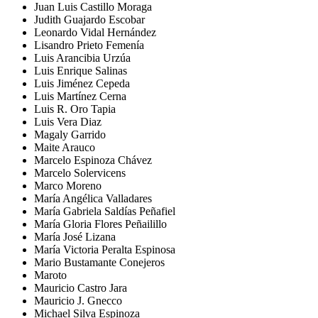
Juan Luis Castillo Moraga
Judith Guajardo Escobar
Leonardo Vidal Hernández
Lisandro Prieto Femenía
Luis Arancibia Urzúa
Luis Enrique Salinas
Luis Jiménez Cepeda
Luis Martínez Cerna
Luis R. Oro Tapia
Luis Vera Diaz
Magaly Garrido
Maite Arauco
Marcelo Espinoza Chávez
Marcelo Solervicens
Marco Moreno
María Angélica Valladares
María Gabriela Saldías Peñafiel
María Gloria Flores Peñailillo
María José Lizana
María Victoria Peralta Espinosa
Mario Bustamante Conejeros
Maroto
Mauricio Castro Jara
Mauricio J. Gnecco
Michael Silva Espinoza