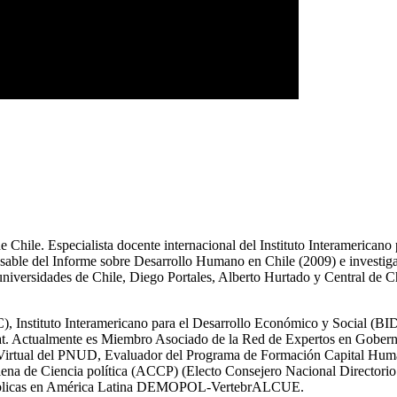
Chile. Especialista docente internacional del Instituto Interamericano
ble del Informe sobre Desarrollo Humano en Chile (2009) e investigad
universidades de Chile, Diego Portales, Alberto Hurtado y Central de C
, Instituto Interamericano para el Desarrollo Económico y Social (BID
nat. Actualmente es Miembro Asociado de la Red de Expertos en Gober
a Virtual del PNUD, Evaluador del Programa de Formación Capital Hu
lena de Ciencia política (ACCP) (Electo Consejero Nacional Director
Públicas en América Latina DEMOPOL-VertebrALCUE.