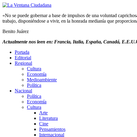
«No se puede gobernar a base de impulsos de una voluntad caprichosa, 
trabajo, disponiéndose a vivir, en la honrada medianía que proporciona 
Benito Juárez
Actualmente nos leen en: Francia, Italia, España, Canadá, E.E.U.U
Portada
Editorial
Regional
Cultura
Economía
Medioambiente
Política
Nacional
Política
Economía
Cultura
Arte
Literatura
Cine
Pensamientos
Internacional