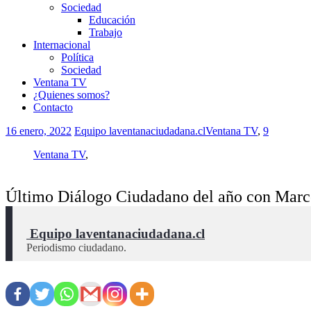
Sociedad
Educación
Trabajo
Internacional
Política
Sociedad
Ventana TV
¿Quienes somos?
Contacto
16 enero, 2022
Equipo laventanaciudadana.cl
Ventana TV
,
9
Ventana TV
,
Último Diálogo Ciudadano del año con Mar
 Equipo laventanaciudadana.cl
Periodismo ciudadano.