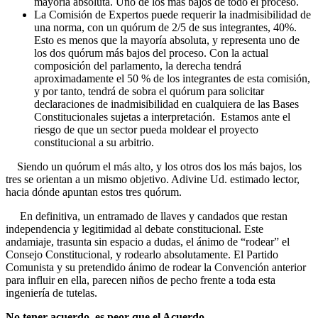
mayoría absoluta. Uno de los más bajos de todo el proceso.
La Comisión de Expertos puede requerir la inadmisibilidad de
una norma, con un quórum de 2/5 de sus integrantes, 40%.
Esto es menos que la mayoría absoluta, y representa uno de
los dos quórum más bajos del proceso. Con la actual
composición del parlamento, la derecha tendrá
aproximadamente el 50 % de los integrantes de esta comisión,
y por tanto, tendrá de sobra el quórum para solicitar
declaraciones de inadmisibilidad en cualquiera de las Bases
Constitucionales sujetas a interpretación. Estamos ante el
riesgo de que un sector pueda moldear el proyecto
constitucional a su arbitrio.
Siendo un quórum el más alto, y los otros dos los más bajos, los
tres se orientan a un mismo objetivo. Adivine Ud. estimado lector,
hacia dónde apuntan estos tres quórum.
En definitiva, un entramado de llaves y candados que restan
independencia y legitimidad al debate constitucional. Este
andamiaje, trasunta sin espacio a dudas, el ánimo de “rodear” el
Consejo Constitucional, y rodearlo absolutamente. El Partido
Comunista y su pretendido ánimo de rodear la Convención anterior
para influir en ella, parecen niños de pecho frente a toda esta
ingeniería de tutelas.
No tener acuerdo, es peor que el Acuerdo