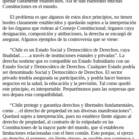
quedar claramente establecidos. Así se han elaborado muchas
Constituciones en el mundo.
El problema es que algunos de estos doce principios, no tienen
bordes claramente establecidos y quedarán sujetos a la interpretación
de los órganos que rodean al Consejo Constitucional; órganos cuya
designación, composición y atribuciones, la derecha se encargó de
asegurar. Algunos ejemplos de la controversia que se viene:
“Chile es un Estado Social y Democrático de Derechos, cuya
finalidad……a través de instituciones estatales y privadas”. La
derecha sostiene que es compatible un Estado Subsidiario con un
Estado Social y Democrático de Derechos. Cualquier Estado podría
ser denominado Social y Democrático de Derechos. El sector
privado tendría asegurada su participación, y podría hacer buenos
negocios en la salud, la educación y la previsión. Tal como quedó
este principio, es interpretable. Preparémonos para las sorpresas que
nos depara esta compatibilidad.
“Chile protege y garantiza derechos y libertades fundamentales,
como …el derecho de propiedad en sus diversas manifestaciones”.
Quedará sujeto a interpretación, pues no establece límite alguno al
derecho de propiedad, al contrario de lo estipulado en las
Constituciones de la mayor parte del mundo, que sí establecen
limitaciones relacionadas con el bien común. Esto porque, si ejerzo
un derecho al extremo, sin límite alguno, es posible que comience a