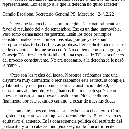
representantes. Eso es algo a la que la derecha no quiso acceder”.
Camilo Escalona, Secretario General PS, Mercurio 24/12/22
“Creo que la derecha se sobreprotegió. Tiene naturalmente a su
favor el resultado del 4 de septiembre. Ese es un dato inamovible.
Pero tomó demasiados resguardos. Están los doce principios
constitucionales base; con eso bastaba, porque ya estaban
comprometidas todas las fuerzas políticas. Pero solicitó además el rol
de los expertos, a lo que se accedió. No contenta con eso, agregó el
Consejo Técnico de Admisibilidad, una especie de TC para efectos
del proceso constituyente. No era necesario, a la derecha se le pasó
la mano”.
“Pero son las reglas del juego. Nosotros estábamos ante una
disyuntiva muy dramática: o rechazábamos esta estructura compleja
y laberíntica y nos quedábamos con la Constitución del 80, o
entrábamos al laberinto, y llegábamos finalmente después de un
nuevo esfuerzo, a una nueva Constitución. Nos decidimos
finalmente por este segundo camino, a pesar de nuestras dudas”.
Claramente, unos contentos, satisfechos con el acuerdo. Otros
no, sienten que un sector impuso sus condiciones. Entonces no es
equitativo el acuerdo. Es la consecuencia política del resultado del
plebiscito, y solo cabe asumir, para asegurar la única forma de