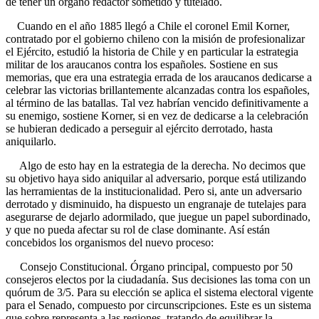
de tener un órgano redactor sometido y tutelado.
Cuando en el año 1885 llegó a Chile el coronel Emil Korner,
contratado por el gobierno chileno con la misión de profesionalizar
el Ejército, estudió la historia de Chile y en particular la estrategia
militar de los araucanos contra los españoles. Sostiene en sus
memorias, que era una estrategia errada de los araucanos dedicarse a
celebrar las victorias brillantemente alcanzadas contra los españoles,
al término de las batallas. Tal vez habrían vencido definitivamente a
su enemigo, sostiene Korner, si en vez de dedicarse a la celebración
se hubieran dedicado a perseguir al ejército derrotado, hasta
aniquilarlo.
Algo de esto hay en la estrategia de la derecha. No decimos que
su objetivo haya sido aniquilar al adversario, porque está utilizando
las herramientas de la institucionalidad. Pero si, ante un adversario
derrotado y disminuido, ha dispuesto un engranaje de tutelajes para
asegurarse de dejarlo adormilado, que juegue un papel subordinado,
y que no pueda afectar su rol de clase dominante. Así están
concebidos los organismos del nuevo proceso:
Consejo Constitucional. Órgano principal, compuesto por 50
consejeros electos por la ciudadanía. Sus decisiones las toma con un
quórum de 3/5. Para su elección se aplica el sistema electoral vigente
para el Senado, compuesto por circunscripciones. Este es un sistema
que sobre representa a las regiones, tratando de equilibrar la