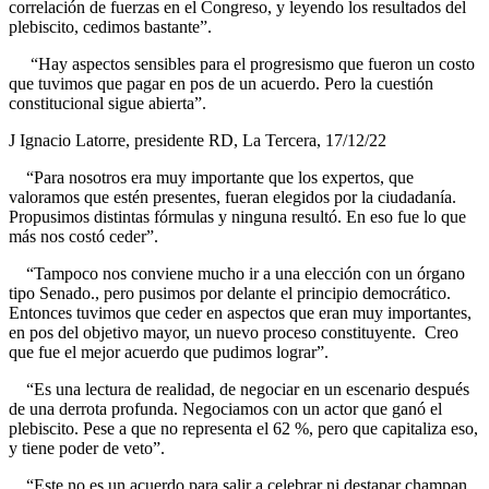
correlación de fuerzas en el Congreso, y leyendo los resultados del
plebiscito, cedimos bastante”.
“Hay aspectos sensibles para el progresismo que fueron un costo
que tuvimos que pagar en pos de un acuerdo. Pero la cuestión
constitucional sigue abierta”.
J Ignacio Latorre, presidente RD, La Tercera, 17/12/22
“Para nosotros era muy importante que los expertos, que
valoramos que estén presentes, fueran elegidos por la ciudadanía.
Propusimos distintas fórmulas y ninguna resultó. En eso fue lo que
más nos costó ceder”.
“Tampoco nos conviene mucho ir a una elección con un órgano
tipo Senado., pero pusimos por delante el principio democrático.
Entonces tuvimos que ceder en aspectos que eran muy importantes,
en pos del objetivo mayor, un nuevo proceso constituyente. Creo
que fue el mejor acuerdo que pudimos lograr”.
“Es una lectura de realidad, de negociar en un escenario después
de una derrota profunda. Negociamos con un actor que ganó el
plebiscito. Pese a que no representa el 62 %, pero que capitaliza eso,
y tiene poder de veto”.
“Este no es un acuerdo para salir a celebrar ni destapar champan.