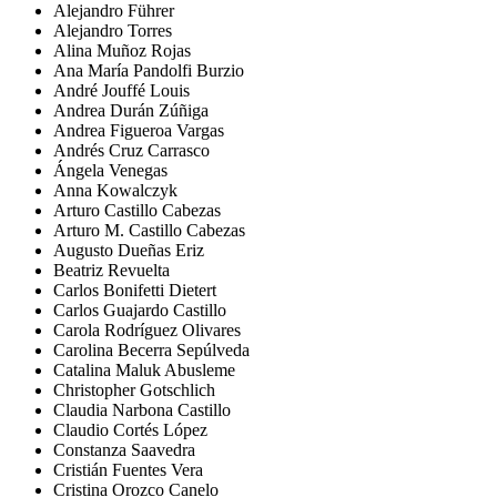
Alejandro Führer
Alejandro Torres
Alina Muñoz Rojas
Ana María Pandolfi Burzio
André Jouffé Louis
Andrea Durán Zúñiga
Andrea Figueroa Vargas
Andrés Cruz Carrasco
Ángela Venegas
Anna Kowalczyk
Arturo Castillo Cabezas
Arturo M. Castillo Cabezas
Augusto Dueñas Eriz
Beatriz Revuelta
Carlos Bonifetti Dietert
Carlos Guajardo Castillo
Carola Rodríguez Olivares
Carolina Becerra Sepúlveda
Catalina Maluk Abusleme
Christopher Gotschlich
Claudia Narbona Castillo
Claudio Cortés López
Constanza Saavedra
Cristián Fuentes Vera
Cristina Orozco Canelo