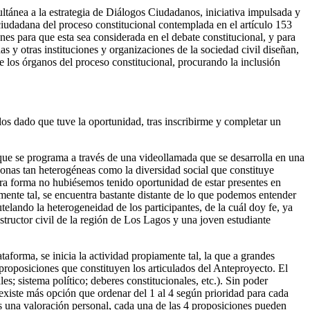
ultánea a la estrategia de Diálogos Ciudadanos, iniciativa impulsada y
 ciudadana del proceso constitucional contemplada en el artículo 153
nes para que esta sea considerada en el debate constitucional, y para
s y otras instituciones y organizaciones de la sociedad civil diseñan,
los órganos del proceso constitucional, procurando la inclusión
los dado que tuve la oportunidad, tras inscribirme y completar un
l que se programa a través de una videollamada que se desarrolla en una
rsonas tan heterogéneas como la diversidad social que constituye
otra forma no hubiésemos tenido oportunidad de estar presentes en
amente tal, se encuentra bastante distante de lo que podemos entender
ando la heterogeneidad de los participantes, de la cuál doy fe, ya
tructor civil de la región de Los Lagos y una joven estudiante
aforma, se inicia la actividad propiamente tal, la que a grandes
 proposiciones que constituyen los articulados del Anteproyecto. El
; sistema político; deberes constitucionales, etc.). Sin poder
o existe más opción que ordenar del 1 al 4 según prioridad para cada
s una valoración personal, cada una de las 4 proposiciones pueden