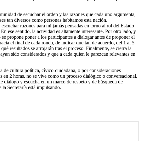
portunidad de escuchar el orden y las razones que cada uno argumenta,
reses tan diversos como personas habitamos esta nación.
de escuchar razones para mí jamás pensadas en torno al rol del Estado
 En ese sentido, la actividad es altamente interesante. Por otro lado, y
o se propone poner a los participantes a dialogar antes de proponer el
cia el final de cada ronda, de indicar que tan de acuerdo, del 1 al 5,
é resultados se arrojarán tras el proceso. Finalmente, se cierra la
ayan sido considerados y que a cada quien le parezcan relevantes en
a de cultura política, cívico-ciudadana, o por consideraciones
dos en 2 horas, no se vive como un proceso dialógico o conversacional,
n de diálogo y escucha en un marco de respeto y de búsqueda de
e la Secretaría está impulsando.