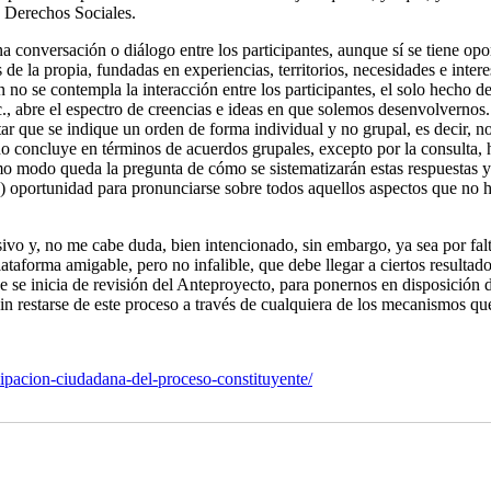
s Derechos Sociales.
na conversación o diálogo entre los participantes, aunque sí se tiene o
de la propia, fundadas en experiencias, territorios, necesidades e inte
n no se contempla la interacción entre los participantes, el solo hecho 
etc., abre el espectro de creencias e ideas en que solemos desenvolvernos.
tar que se indique un orden de forma individual y no grupal, es decir, n
no concluye en términos de acuerdos grupales, excepto por la consulta, ha
 modo queda la pregunta de cómo se sistematizarán estas respuestas y qu
) oportunidad para pronunciarse sobre todos aquellos aspectos que no h
sivo y, no me cabe duda, bien intencionado, sin embargo, ya sea por falt
ataforma amigable, pero no infalible, que debe llegar a ciertos resulta
ue se inicia de revisión del Anteproyecto, para ponernos en disposició
sin restarse de este proceso a través de cualquiera de los mecanismos qu
icipacion-ciudadana-del-proceso-constituyente/