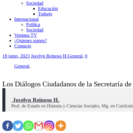
Sociedad
Educación
Trabajo
Internacional
Política
Sociedad
Ventana TV
¿Quienes somos?
Contacto
18 junio, 2023
Jocelyn Reinoso H.
General
,
0
General
,
Los Diálogos Ciudadanos de la Secretaría de 
 Jocelyn Reinoso H.
Prof. de Estado en Historia y Ciencias Sociales, Mg. en Curríc