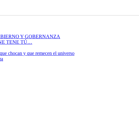
OBIERNO Y GOBERNANZA
NE TENE TÚ…
que chocan y que remecen el universo
ga