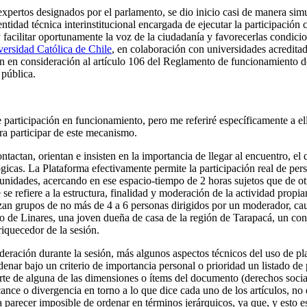
expertos designados por el parlamento, se dio inicio casi de manera sim
entidad técnica interinstitucional encargada de ejecutar la participación
y facilitar oportunamente la voz de la ciudadanía y favorecerlas condicio
versidad Católica de Chile
, en colaboración con universidades acreditada
 en consideración al artículo 106 del Reglamento de funcionamiento de 
 pública.
 participación en funcionamiento, pero me referiré específicamente a el
ra participar de este mecanismo.
ntactan, orientan e insisten en la importancia de llegar al encuentro, e
ógicas. La Plataforma efectivamente permite la participación real de pe
comunidades, acercando en ese espacio-tiempo de 2 horas sujetos que de 
se refiere a la estructura, finalidad y moderación de la actividad propi
 grupos de no más de 4 a 6 personas dirigidos por un moderador, cautel
 de Linares, una joven dueña de casa de la región de Tarapacá, un cons
iquecedor de la sesión.
deración durante la sesión, más algunos aspectos técnicos del uso de plat
enar bajo un criterio de importancia personal o prioridad un listado de
te de alguna de las dimensiones o ítems del documento (derechos sociales
lcance o divergencia en torno a lo que dice cada uno de los artículos, n
 parecer imposible de ordenar en términos jerárquicos, ya que, y esto e