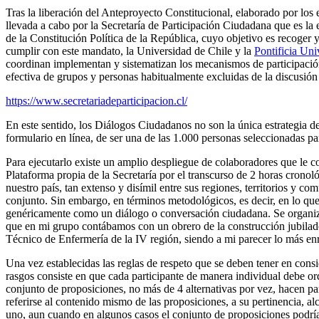
Tras la liberación del Anteproyecto Constitucional, elaborado por los 
llevada a cabo por la Secretaría de Participación Ciudadana que es la 
de la Constitución Política de la República, cuyo objetivo es recoger 
cumplir con este mandato, la Universidad de Chile y la
Pontificia Uni
coordinan implementan y sistematizan los mecanismos de participación
efectiva de grupos y personas habitualmente excluidas de la discusión
https://www.secretariadeparticipacion.cl/
En este sentido, los Diálogos Ciudadanos no son la única estrategia de
formulario en línea, de ser una de las 1.000 personas seleccionadas pa
Para ejecutarlo existe un amplio despliegue de colaboradores que le co
Plataforma propia de la Secretaría por el transcurso de 2 horas cronol
nuestro país, tan extenso y disímil entre sus regiones, territorios y 
conjunto. Sin embargo, en términos metodológicos, es decir, en lo que 
genéricamente como un diálogo o conversación ciudadana. Se organizan
que en mi grupo contábamos con un obrero de la construcción jubilado
Técnico de Enfermería de la IV región, siendo a mi parecer lo más enr
Una vez establecidas las reglas de respeto que se deben tener en consi
rasgos consiste en que cada participante de manera individual debe ord
conjunto de proposiciones, no más de 4 alternativas por vez, hacen par
referirse al contenido mismo de las proposiciones, a su pertinencia, a
uno, aun cuando en algunos casos el conjunto de proposiciones podría