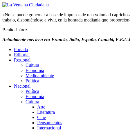
«No se puede gobernar a base de impulsos de una voluntad caprichosa, 
trabajo, disponiéndose a vivir, en la honrada medianía que proporciona 
Benito Juárez
Actualmente nos leen en: Francia, Italia, España, Canadá, E.E.U.U
Portada
Editorial
Regional
Cultura
Economía
Medioambiente
Política
Nacional
Política
Economía
Cultura
Arte
Literatura
Cine
Pensamientos
Internacional