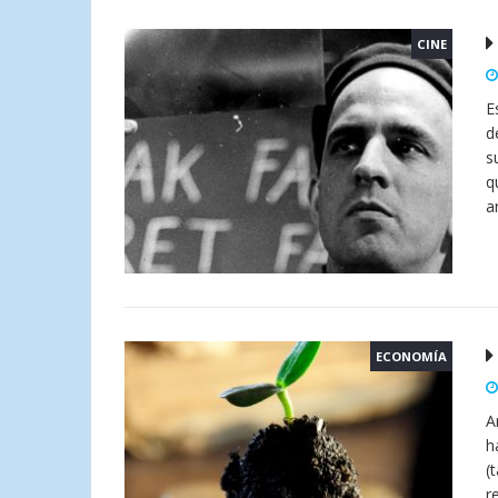
CINE
E
d
s
q
a
ECONOMÍA
A
h
(
r