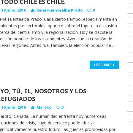
TODO CHILE ES CHILE.
10 julio, 2016
René Fuentealba Prado
0
ené Fuentealba Prado. Cada cierto tiempo, especialmente en
mbientes preelectorales, aparece sobre el tapete la discusión
cerca del centralismo y la regionalización. Hoy se discute la
lección popular de los Intendentes. Ayer, fue la creación de
uevas regiones. Antes fue, también, la elección popular de
…
LEER MAS +
YO, TÚ, EL, NOSOTROS Y LOS
REFUGIADOS
10 julio, 2016
Maroto
0
aroto, Canadá. La humanidad enfrenta hoy numerosas
ituaciones de crisis, cuyo desenlace puede afectar
ignificativamente nuestro futuro: las guerras promovidas por