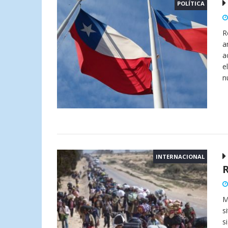
POLÍTICA
R
a
a
e
n
INTERNACIONAL
M
s
s