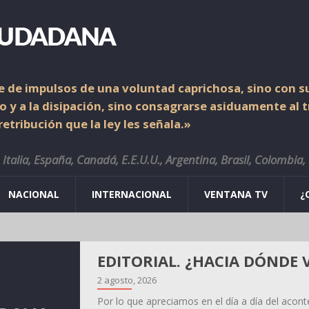
 de impulsos de una voluntad caprichosa, sino con su
io y a la disipación, sino consagrarse asiduamente al 
etribución que la ley les señala.»
Italia, España, Canadá, E.E.U.U., Argentina, Brasil, Colombia,
NACIONAL
INTERNACIONAL
VENTANA TV
¿
El territorio tiene memori
Coquimbo nos están most
2 agosto, 2026