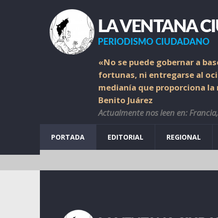
«No se puede gobernar a base
fortunas, ni entregarse al oc
medianía que proporciona la r
Benito Juárez
Actualmente nos leen en: Francia, 
PORTADA
EDITORIAL
REGIONAL
 dónde va