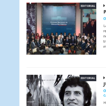
EDITORIAL
L
r
n
t
m
EDITORIAL
C
H