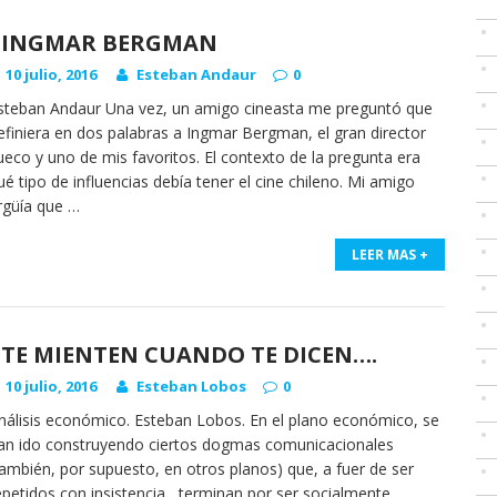
INGMAR BERGMAN
10 julio, 2016
Esteban Andaur
0
steban Andaur Una vez, un amigo cineasta me preguntó que
efiniera en dos palabras a Ingmar Bergman, el gran director
ueco y uno de mis favoritos. El contexto de la pregunta era
ué tipo de influencias debía tener el cine chileno. Mi amigo
rgüía que
…
LEER MAS +
TE MIENTEN CUANDO TE DICEN….
10 julio, 2016
Esteban Lobos
0
nálisis económico. Esteban Lobos. En el plano económico, se
an ido construyendo ciertos dogmas comunicacionales
también, por supuesto, en otros planos) que, a fuer de ser
epetidos con insistencia, terminan por ser socialmente