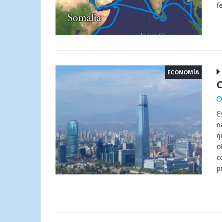
f
ECONOMÍA
E
n
q
o
c
p