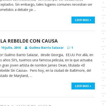
ceptados. Sin embargo, tales lugares comunes necesitan ser
ometidos a debate ya
…
LEER MAS +
LA REBELDE CON CAUSA
10 julio, 2016
Guilmo Barrio Salazar
1
or: Guilmo Barrio Salazar, desde Georgia, EE.UU Por allá, en
os años 50’s, tuvimos una famosa película, en la que actuaba
n gran joven artista de nombre James Dean, titulada «El
ebelde Sin Causa». Pero hoy, en la ciudad de Baltimore, del
stado de Maryland,
…
LEER MAS +