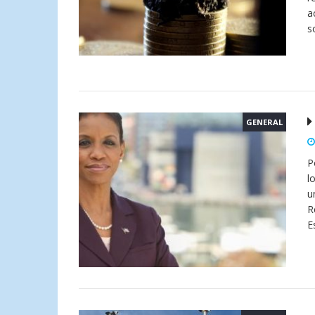
a
s
GENERAL
P
l
u
R
E