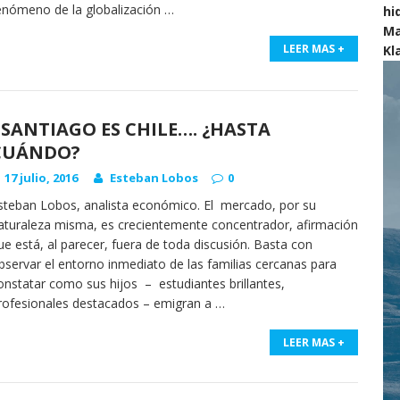
enómeno de la globalización
…
hi
Ma
LEER MAS +
Kl
SANTIAGO ES CHILE…. ¿HASTA
CUÁNDO?
17 julio, 2016
Esteban Lobos
0
steban Lobos, analista económico. El mercado, por su
aturaleza misma, es crecientemente concentrador, afirmación
ue está, al parecer, fuera de toda discusión. Basta con
bservar el entorno inmediato de las familias cercanas para
onstatar como sus hijos – estudiantes brillantes,
rofesionales destacados – emigran a
…
LEER MAS +