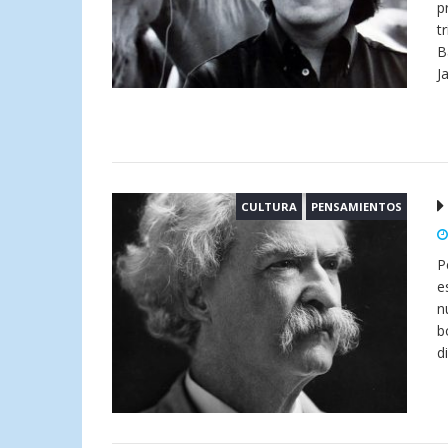
p
t
B
J
CULTURA
PENSAMIENTOS
P
e
n
b
d