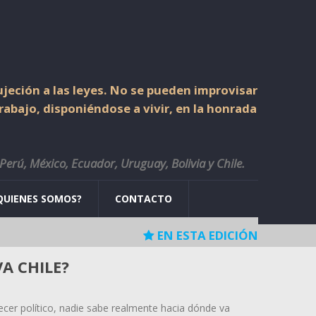
jeción a las leyes. No se pueden improvisar
trabajo, disponiéndose a vivir, en la honrada
 Perú, México, Ecuador, Uruguay, Bolivia y Chile.
QUIENES SOMOS?
CONTACTO
EN ESTA EDICIÓN
a: lo que las inundaciones de
rando