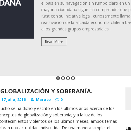
Lo ocurrido durante este sistema frontal no 
mucho". En la Región de Coquimbo cayó una g
llevaba años enfrentando condiciones de se
pequeñas y pendientes pronunciadas. El resu
masa, activación de quebradas, daños en viv
región presenta una geomorfología marcada por 
Read More
GLOBALIZACIÓN Y SOBERANÍA.
17 julio, 2016
Maroto
0
ucho se ha dicho y escrito en los últimos años acerca de los
onceptos de globalización y soberanía; y a la luz de los
contecimientos violentos de los últimos meses, ambos temas
obran una actualidad indiscutida. De una manera simple, el
LI