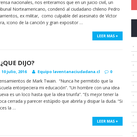
rensa nacionales, nos enteramos que en un juicio civil, un
ribunal Norteamericano, condenó al ciudadano chileno Pedro
arrientos, ex militar, como culpable del asesinato de Víctor
ara, icono de la canción y gran expositor
…
LEER MAS +
¿QUE DIJO?
10 julio, 2016
Equipo laventanaciudadana.cl
0
ensamientos de Mark Twain. “Nunca he permitido que la
scuela entorpeciera mi educación”. “Un hombre con una idea
ueva es un loco hasta que la idea triunfa”. “Es mejor tener la
oca cerrada y parecer estúpido que abrirla y disipar la duda. “Si
ices la
…
LEER MAS +