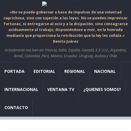
«No se puede gobernar a base de impulsos de una voluntad
caprichosa, sino con sujeción a las leyes. No se pueden improvisar
fortunas, ni entregarse al ocio y a la disipación, sino consagrarse
asiduamente al trabajo, disponiéndose a vivir, en la honrada
medianía que proporciona la retribución que la ley les señala.»
Benito Juárez
Actualmente nos leen en: Francia, Italia, España, Canadá, E.E.U.U., Argentina,
Brasil, Colombia, Perú, México, Ecuador, Uruguay, Bolivia y Chile.
PORTADA
EDITORIAL
REGIONAL
NACIONAL
INTERNACIONAL
VENTANA TV
¿QUIENES SOMOS?
CONTACTO