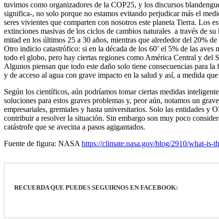
tuvimos como organizadores de la COP25, y los discursos blandengues y
significa-, no solo porque no estamos evitando perjudicar más el medio
seres vivientes que comparten con nosotros este planeta Tierra. Los est
extinciones masivas de los ciclos de cambios naturales a través de su 
mitad en los últimos 25 a 30 años, mientras que alrededor del 20% de 
Otro indicio catastrófico: si en la década de los 60’ el 5% de las aves
todo el globo, pero hay ciertas regiones como América Central y del 
Algunos piensan que todo este daño solo tiene consecuencias para la f
y de acceso al agua con grave impacto en la salud y así, a medida que 
Según los científicos, aún podríamos tomar ciertas medidas inteligent
soluciones para estos graves problemas y, peor aún, notamos un grave n
empresariales, gremiales y hasta universitarios. Solo las entidades y 
contribuir a resolver la situación. Sin embargo son muy poco consider
catástrofe que se avecina a pasos agigantados.
Fuente de figura: NASA
https://climate.nasa.gov/blog/2910/what-is-t
RECUERDA QUE PUEDES SEGUIRNOS EN FACEBOOK: