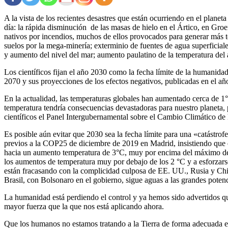
A la vista de los recientes desastres que están ocurriendo en el planet
día: la rápida disminución de las masas de hielo en el Ártico, en Groe
nativos por incendios, muchos de ellos provocados para generar más te
suelos por la mega-minería; exterminio de fuentes de agua superficiales
y aumento del nivel del mar; aumento paulatino de la temperatura del a
Los científicos fijan el año 2030 como la fecha límite de la humanidad
2070 y sus proyecciones de los efectos negativos, publicadas en el 
En la actualidad, las temperaturas globales han aumentado cerca de 1
temperatura tendría consecuencias devastadoras para nuestro planeta,
científicos el Panel Intergubernamental sobre el Cambio Climático de
Es posible aún evitar que 2030 sea la fecha límite para una «catástrof
previos a la COP25 de diciembre de 2019 en Madrid, insistiendo que 
hacia un aumento temperatura de 3°C, muy por encima del máximo de
los aumentos de temperatura muy por debajo de los 2 °C y a esforzars
están fracasando con la complicidad culposa de EE. UU., Rusia y Ch
Brasil, con Bolsonaro en el gobierno, sigue aguas a las grandes potenc
La humanidad está perdiendo el control y ya hemos sido advertidos qu
mayor fuerza que la que nos está aplicando ahora.
Que los humanos no estamos tratando a la Tierra de forma adecuada es