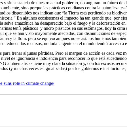
 sin sustancia de nuestro actual gobierno, no auguran un futuro de des
 ambiente, sino porque las prácticas cotidianas contra la naturaleza est
udios disponibles nos indican que “la Tierra está perdiendo su biodivers
historia.” En algunos ecosistemas el impacto ha tan grande que, por eje
la selva amazónica ha desaparecido bajo el fuego y la deforestación en 
 marinas tenía plásticos y micro-plásticos en sus estómagos, hoy la cifra
Sur que se han visto mayormente afectadas, con disminuciones de especi
auna y la flora, pero se equivocan pues no es así: los humanos también 
se reducen los recursos, no toda la gente en el mundo tendrá acceso a e
es para frenar algunas pérdidas. Pero el margen de acción es cada vez 
ivel de ignorancia e indolencia para reconocer lo que está sucediendo y
ONG ambientalistas tiene muy clara la situación y, con los escasos recu
ados (y muchas veces estigmatizadas) por los gobiernos e instituciones,
he-suns-role-in-climate-change/