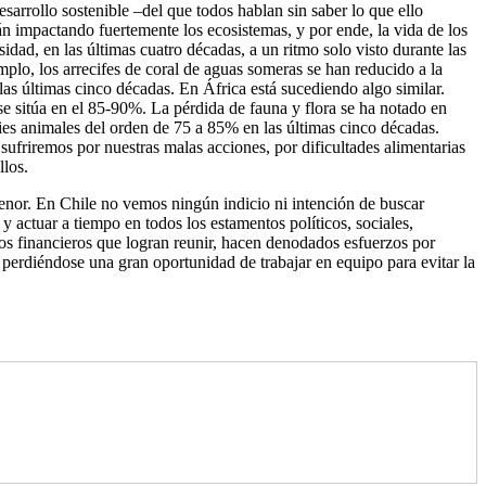
arrollo sostenible –del que todos hablan sin saber lo que ello
án impactando fuertemente los ecosistemas, y por ende, la vida de los
idad, en las últimas cuatro décadas, a un ritmo solo visto durante las
mplo, los arrecifes de coral de aguas someras se han reducido a la
las últimas cinco décadas. En África está sucediendo algo similar.
 se sitúa en el 85-90%. La pérdida de fauna y flora se ha notado en
es animales del orden de 75 a 85% en las últimas cinco décadas.
sufriremos por nuestras malas acciones, por dificultades alimentarias
llos.
menor. En Chile no vemos ningún indicio ni intención de buscar
 actuar a tiempo en todos los estamentos políticos, sociales,
rsos financieros que logran reunir, hacen denodados esfuerzos por
 perdiéndose una gran oportunidad de trabajar en equipo para evitar la