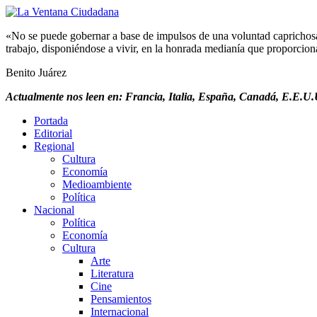
«No se puede gobernar a base de impulsos de una voluntad caprichosa, 
trabajo, disponiéndose a vivir, en la honrada medianía que proporciona 
Benito Juárez
Actualmente nos leen en: Francia, Italia, España, Canadá, E.E.U.U
Portada
Editorial
Regional
Cultura
Economía
Medioambiente
Política
Nacional
Política
Economía
Cultura
Arte
Literatura
Cine
Pensamientos
Internacional