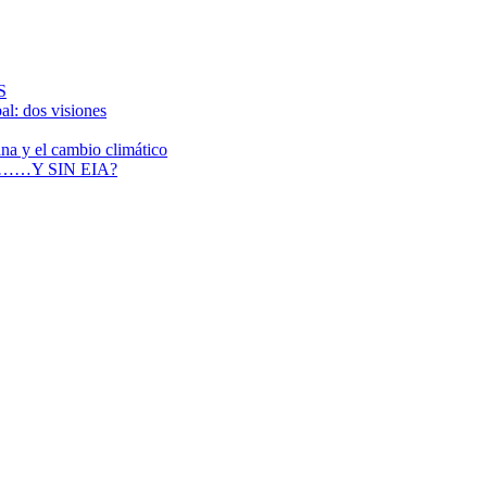
S
al: dos visiones
ana y el cambio climático
……Y SIN EIA?