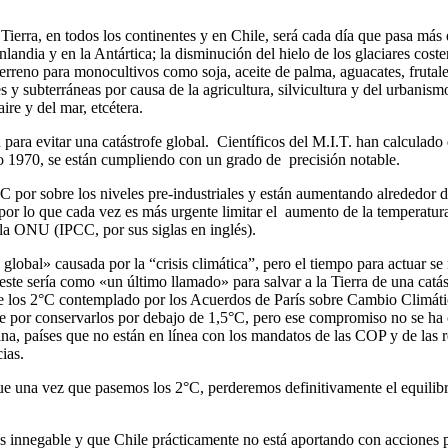
a Tierra, en todos los continentes y en Chile, será cada día que pasa má
nlandia y en la Antártica; la disminución del hielo de los glaciares cos
rreno para monocultivos como soja, aceite de palma, aguacates, frutale
 y subterráneas por causa de la agricultura, silvicultura y del urbanism
ire y del mar, etcétera.
 para evitar una catástrofe global. Científicos del M.I.T. han calculado
año 1970, se están cumpliendo con un grado de precisión notable.
°C por sobre los niveles pre-industriales y están aumentando alrededor
 por lo que cada vez es más urgente limitar el aumento de la temperatu
 la ONU (IPCC, por sus siglas en inglés).
e global» causada por la “crisis climática”, pero el tiempo para actuar s
este sería como «un último llamado» para salvar a la Tierra de una ca
 los 2°C contemplado por los Acuerdos de París sobre Cambio Climáti
e por conservarlos por debajo de 1,5°C, pero ese compromiso no se ha 
ina, países que no están en línea con los mandatos de las COP y de la
ias.
e una vez que pasemos los 2°C, perderemos definitivamente el equilibrio
 innegable y que Chile prácticamente no está aportando con acciones p