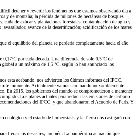
s difícil detener y revertir los fenómenos que estamos observando día a
teros y de montaña; la pérdida de millones de hectáreas de bosques
s, caña de azúcar y plantaciones forestales; contaminación de agua y
o avasallador; avance de la desertificación; acidificación de los mares
 que el equilibrio del planeta se perdería completamente hacia el año
 de 0,17ºC por cada década. Una diferencia de solo 0,5°C de
ra global a un máximo de 1,5 °C, según lo han anunciado los
e nos está acabando, nos advierten los últimos informes del IPCC,
tástrofe inminente. Actualmente vamos caminando inexorablemente
co. En 2015, los gobiernos del mundo se comprometieron a mantener
cumplido. Los planes actuales para reducir las emisiones de carbono
s recomendaciones del IPCC y que abandonaron el Acuerdo de París. Y
 ecológico y el estado de homeostasis y la Tierra nos castigará con
ara frenar los desastres, también. La paupérrima actuación que