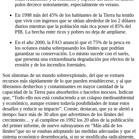
polos decrece notoriamente, especialmente en verano.
En 1998 más del 45% de los habitantes de la Tierra ha tenido
que vivir con ingresos que se sitúan alrededor de los 2 dólares
diarios mientras que la población más rica posee el 85% del
PIB. La brecha entre ricos y pobres no deja de ampliarse.
En el año 2000, la FAO anunció que el 75% de la pesca en
los océanos estaba sobrepasando los límites que podrían
garantizar su conservación. Lo mismo sucede con el suelo,
que presenta una extraordinaria degradación por efectos de la
erosión y de los incendios forestales.
Son síntomas de un mundo sobreexplotado, del que se extraen
recursos más rápidamente de lo que pueden restablecerse, y al que
liberamos deshechos y contaminantes en mayor cantidad de la
capacidad de la Tierra para absorberlos o hacerlos inocuos. Indican
que, “Todo ello nos está conduciendo a un colapso medioambiental
y económico, aunque existen todavía posibilidades de tratar estos
desafíos y reducir su impacto”. Conste, destacan, que ya se alertó a
tiempo: hace más de 30 años que advertimos de los límites del
crecimiento… y al cumplirse en 1992 los 20 años de la publicación
del primer informe, de nuevo subrayamos en “Más allá de los
límites”que no se estaban adoptando las medidas adecuadas y que el
sistema económico desembocaría, si no se modificaba radicalmente,