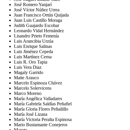
José Romero Yanjarí
José Víctor Núñez Urrea
Juan Francisco Ortún Quijada
Juan Luis Castillo Moraga
Judith Guajardo Escobar
Leonardo Vidal Hernández
Lisandro Prieto Femenía
Luis Arancibia Urzúa
Luis Enrique Salinas
Luis Jiménez Cepeda
Luis Martínez Cerna
Luis R. Oro Tapia
Luis Vera Diaz
Magaly Garrido
Maite Arauco
Marcelo Espinoza Chávez
Marcelo Solervicens
Marco Moreno
María Angélica Valladares
María Gabriela Saldías Peñafiel
María Gloria Flores Peñailillo
María José Lizana
María Victoria Peralta Espinosa
Mario Bustamante Conejeros
Maroto