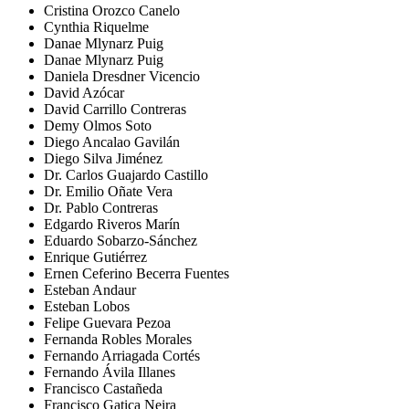
Cristina Orozco Canelo
Cynthia Riquelme
Danae Mlynarz Puig
Danae Mlynarz Puig
Daniela Dresdner Vicencio
David Azócar
David Carrillo Contreras
Demy Olmos Soto
Diego Ancalao Gavilán
Diego Silva Jiménez
Dr. Carlos Guajardo Castillo
Dr. Emilio Oñate Vera
Dr. Pablo Contreras
Edgardo Riveros Marín
Eduardo Sobarzo-Sánchez
Enrique Gutiérrez
Ernen Ceferino Becerra Fuentes
Esteban Andaur
Esteban Lobos
Felipe Guevara Pezoa
Fernanda Robles Morales
Fernando Arriagada Cortés
Fernando Ávila Illanes
Francisco Castañeda
Francisco Gatica Neira