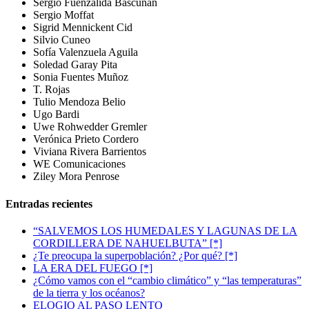
Sergio Fuenzalida Bascuñán
Sergio Moffat
Sigrid Mennickent Cid
Silvio Cuneo
Sofía Valenzuela Aguila
Soledad Garay Pita
Sonia Fuentes Muñoz
T. Rojas
Tulio Mendoza Belio
Ugo Bardi
Uwe Rohwedder Gremler
Verónica Prieto Cordero
Viviana Rivera Barrientos
WE Comunicaciones
Ziley Mora Penrose
Entradas recientes
“SALVEMOS LOS HUMEDALES Y LAGUNAS DE LA
CORDILLERA DE NAHUELBUTA” [*]
¿Te preocupa la superpoblación? ¿Por qué? [*]
LA ERA DEL FUEGO [*]
¿Cómo vamos con el “cambio climático” y “las temperaturas”
de la tierra y los océanos?
ELOGIO AL PASO LENTO