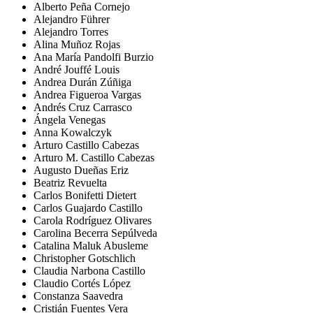
Alberto Peña Cornejo
Alejandro Führer
Alejandro Torres
Alina Muñoz Rojas
Ana María Pandolfi Burzio
André Jouffé Louis
Andrea Durán Zúñiga
Andrea Figueroa Vargas
Andrés Cruz Carrasco
Ángela Venegas
Anna Kowalczyk
Arturo Castillo Cabezas
Arturo M. Castillo Cabezas
Augusto Dueñas Eriz
Beatriz Revuelta
Carlos Bonifetti Dietert
Carlos Guajardo Castillo
Carola Rodríguez Olivares
Carolina Becerra Sepúlveda
Catalina Maluk Abusleme
Christopher Gotschlich
Claudia Narbona Castillo
Claudio Cortés López
Constanza Saavedra
Cristián Fuentes Vera