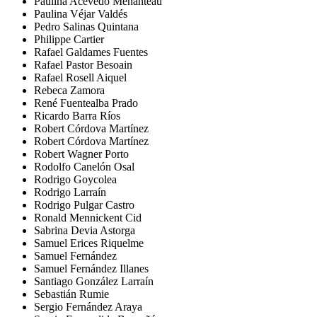
Paulina Acevedo Menanteau
Paulina Véjar Valdés
Pedro Salinas Quintana
Philippe Cartier
Rafael Galdames Fuentes
Rafael Pastor Besoain
Rafael Rosell Aiquel
Rebeca Zamora
René Fuentealba Prado
Ricardo Barra Ríos
Robert Córdova Martínez
Robert Córdova Martínez
Robert Wagner Porto
Rodolfo Canelón Osal
Rodrigo Goycolea
Rodrigo Larraín
Rodrigo Pulgar Castro
Ronald Mennickent Cid
Sabrina Devia Astorga
Samuel Erices Riquelme
Samuel Fernández
Samuel Fernández Illanes
Santiago González Larraín
Sebastián Rumie
Sergio Fernández Araya