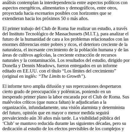
análisis contemplan la interdependencia entre aspectos políticos con
aspectos energéticos, alimentarios y demográficos, entre otros,
proyectada hacia escenarios posibles con horizontes que se
extendieran hacia los próximos 50 o más años.
El primer trabajo del Club de Roma fue realizar un estudio, a través
del Instituto Tecnológico de Massachussets (M.I.T.), para analizar el
futuro de la humanidad de cara a los problemas relacionados con las
enormes diferencias entre pobres y ricos, el deterioro creciente de la
naturaleza, el incesante crecimiento de la población humana y de las
áreas de cultivos agrícolas, la creciente extracción de recursos
naturales y la contaminación. Los resultados del estudio, dirigido por
Donella y Dennis Meadows, fueron entregados en un informe
editado en EE.UU. con el título “Los límites del crecimiento”
(original en inglés
: “The Limits to Growth”
).
El informe tuvo amplia difusión y sus repercusiones despertaron
cierto grado de preocupación y polémicas, poniendo en un
inesperado primer plano la labor encarada por el Club de Roma. Sus
malévolos críticos (que nunca faltan) le adjudicarían a la
organización, infundadamente, una visión alarmista y determinista
del futuro, opinión que en mayor o menor medida seguirá
prevaleciendo aún 30 años más tarde. La visibilidad pública del
‘Club’ se mantuvo reducida durante las siguientes décadas, pero su
dedicación al estudio de los efectos previsibles de los complejos y