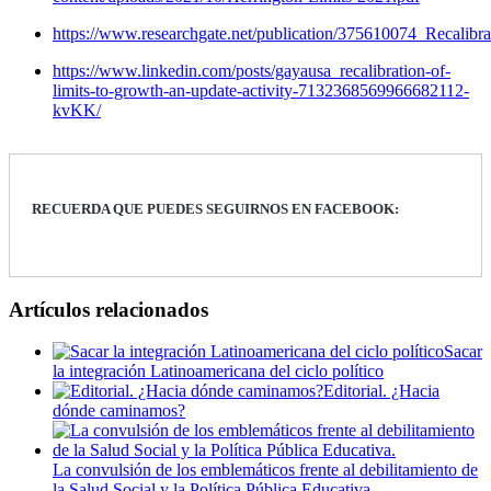
https://www.researchgate.net/publication/375610074_Recali
https://www.linkedin.com/posts/gayausa_recalibration-of-
limits-to-growth-an-update-activity-7132368569966682112-
kvKK/
RECUERDA QUE PUEDES SEGUIRNOS EN FACEBOOK:
Artículos relacionados
Sacar
la integración Latinoamericana del ciclo político
Editorial. ¿Hacia
dónde caminamos?
La convulsión de los emblemáticos frente al debilitamiento de
la Salud Social y la Política Pública Educativa.