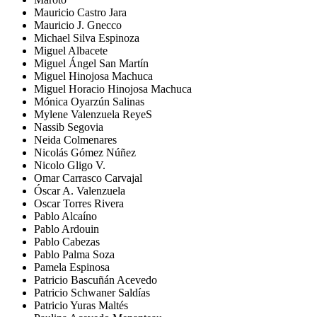
Mauricio Castro Jara
Mauricio J. Gnecco
Michael Silva Espinoza
Miguel Albacete
Miguel Ángel San Martín
Miguel Hinojosa Machuca
Miguel Horacio Hinojosa Machuca
Mónica Oyarzún Salinas
Mylene Valenzuela ReyeS
Nassib Segovia
Neida Colmenares
Nicolás Gómez Núñez
Nicolo Gligo V.
Omar Carrasco Carvajal
Óscar A. Valenzuela
Oscar Torres Rivera
Pablo Alcaíno
Pablo Ardouin
Pablo Cabezas
Pablo Palma Soza
Pamela Espinosa
Patricio Bascuñán Acevedo
Patricio Schwaner Saldías
Patricio Yuras Maltés