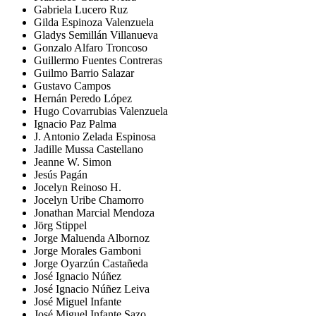
Gabriela Lucero Ruz
Gilda Espinoza Valenzuela
Gladys Semillán Villanueva
Gonzalo Alfaro Troncoso
Guillermo Fuentes Contreras
Guilmo Barrio Salazar
Gustavo Campos
Hernán Peredo López
Hugo Covarrubias Valenzuela
Ignacio Paz Palma
J. Antonio Zelada Espinosa
Jadille Mussa Castellano
Jeanne W. Simon
Jesús Pagán
Jocelyn Reinoso H.
Jocelyn Uribe Chamorro
Jonathan Marcial Mendoza
Jörg Stippel
Jorge Maluenda Albornoz
Jorge Morales Gamboni
Jorge Oyarzún Castañeda
José Ignacio Núñez
José Ignacio Núñez Leiva
José Miguel Infante
José Miguel Infante Sazo