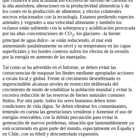
que conlleva a una acumulación excesiva de dióxido de carbono en
la alta atmósfera; alteraciones en la productividad alimenticia y de
los costes en la producción de alimentos; y efectos colaterales
nocivos relacionados con la tecnología. Estamos perdiendo especies
animales y vegetales a una velocidad abismante y también los
océanos están sufriendo con la sobrepesca y acidificación provocada
por las altas concentraciones de CO
, los glaciares –la fuente
2
principal de agua dulce– se están reduciendo, el mar está
aumentando paulatinamente su nivel y su temperatura en las capas
superficiales y los bordes costeros sufren los efectos de la erosión
por la energía en aumento de las marejadas.
Tal como se ha advertido en el Informe, se deben evitar las
consecuencias de traspasar los límites mediante apropiadas acciones
a escala local y global. Frente al crecimiento desenfrenado es
imprescindible alcanzar niveles de restricción deliberada del
crecimiento de modo de estabilizar la población mundial y evitar la
excesiva reducción de las reservas de bienes naturales comunes
finitos. Por otra parte, todos los seres humanos deben tener
condiciones de vida digna. Se deben eliminar los contaminantes,
teniendo en cuenta las generaciones venideras y fomentar el uso de
energías renovables, con la debida precaución para evitar la
generación de nuevos problemas, situación que lamentablemente ya
está ocurriendo en gran parte del mundo, especialmente en España y
en Chile, con su febril y descontrolada expansión.