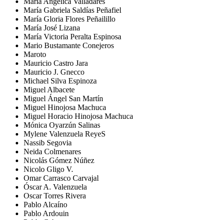
María Angélica Valladares
María Gabriela Saldías Peñafiel
María Gloria Flores Peñailillo
María José Lizana
María Victoria Peralta Espinosa
Mario Bustamante Conejeros
Maroto
Mauricio Castro Jara
Mauricio J. Gnecco
Michael Silva Espinoza
Miguel Albacete
Miguel Ángel San Martín
Miguel Hinojosa Machuca
Miguel Horacio Hinojosa Machuca
Mónica Oyarzún Salinas
Mylene Valenzuela ReyeS
Nassib Segovia
Neida Colmenares
Nicolás Gómez Núñez
Nicolo Gligo V.
Omar Carrasco Carvajal
Óscar A. Valenzuela
Oscar Torres Rivera
Pablo Alcaíno
Pablo Ardouin