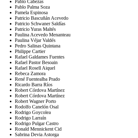
Pablo Cabezas
Pablo Palma Soza
Pamela Espinosa
Patricio Bascuñán Acevedo
Patricio Schwaner Saldías
Patricio Yuras Maltés
Paulina Acevedo Menanteau
Paulina Véjar Valdés
Pedro Salinas Quintana
Philippe Cartier
Rafael Galdames Fuentes
Rafael Pastor Besoain
Rafael Rosell Aiquel
Rebeca Zamora
René Fuentealba Prado
Ricardo Barra Ríos
Robert Córdova Martínez
Robert Córdova Martínez
Robert Wagner Porto
Rodolfo Canelón Osal
Rodrigo Goycolea
Rodrigo Larraín
Rodrigo Pulgar Castro
Ronald Mennickent Cid
Sabrina Devia Astorga