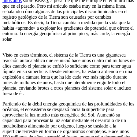
unos años
sobre BERQ; a pesar de que me enfoqué en el futuro más
que en el pasado. Pero mi artículo estaba muy en la misma línea,
señalando cómo algunas de las principales discontinuidades en el
registro geológico de la Tierra son causadas por cambios
metabólicos. Es decir, la Tierra cambia a medida que la vida que la
habita «aprende» a explotar los gradientes de potencial que ofrece el
entorno: la energía geoquímica al principio y, más tarde, la energía
solar.
Visto en estos términos, el sistema de la Tierra es una gigantesca
reacción autocatalítica que se inició hace unos cuatro mil millones de
años cuando el planeta se enfrió lo suficiente como para tener agua
líquida en su superficie. Desde entonces, ha estado ardiendo en una
explosión a cámara lenta que ha ido cada vez más rápido durante
miles de millones de años, hasta que literalmente engulle todo el
planeta, enviando brotes a otros planetas del sistema solar e incluso
fuera de él.
Partiendo de la débil energía geoquímica de las profundidades de los
océanos, el ecosistema se desplazó hacia la superficie para
aprovechar la luz mucho más energética del Sol. Aumentó su
capacidad para procesar la luz solar mediante el desarrollo de un
metabolismo alimentado por oxígeno, luego se trasladó a la
superficie terrestre en forma de organismos complejos. Hace unos
500 millones de años apareció el fuego, aunque sólo desempeñaba