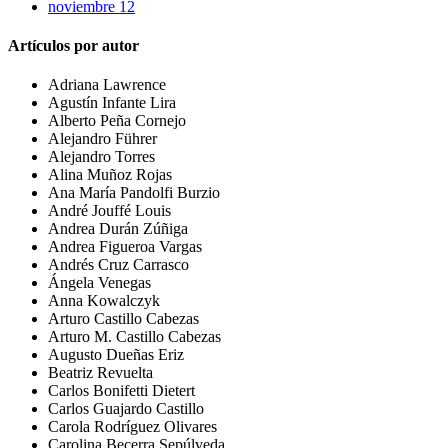
noviembre 12
Artículos por autor
Adriana Lawrence
Agustín Infante Lira
Alberto Peña Cornejo
Alejandro Führer
Alejandro Torres
Alina Muñoz Rojas
Ana María Pandolfi Burzio
André Jouffé Louis
Andrea Durán Zúñiga
Andrea Figueroa Vargas
Andrés Cruz Carrasco
Ángela Venegas
Anna Kowalczyk
Arturo Castillo Cabezas
Arturo M. Castillo Cabezas
Augusto Dueñas Eriz
Beatriz Revuelta
Carlos Bonifetti Dietert
Carlos Guajardo Castillo
Carola Rodríguez Olivares
Carolina Becerra Sepúlveda