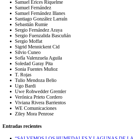
Samuel Erices Riquelme
Samuel Fernández
Samuel Fernández Illanes
Santiago González Larraín
Sebastián Rumie
Sergio Fernández Araya
Sergio Fuenzalida Bascuñán
Sergio Moffat
Sigrid Mennickent Cid
Silvio Cuneo
Sofía Valenzuela Aguila
Soledad Garay Pita
Sonia Fuentes Muñoz
T. Rojas
Tulio Mendoza Belio
Ugo Bardi
Uwe Rohwedder Gremler
Verónica Prieto Cordero
Viviana Rivera Barrientos
WE Comunicaciones
Ziley Mora Penrose
Entradas recientes
“SALVEMOS LOS HUMEDALES Y LAGUNAS DE LA