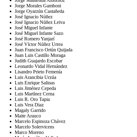
Jorge Maluenda Albornoz
Jorge Morales Gamboni
Jorge Oyarzún Castañeda
José Ignacio Núñez
José Ignacio Núñez Leiva
José Miguel Infante
José Miguel Infante Sazo
José Romero Yanjarí
José Víctor Núñez Urrea
Juan Francisco Ortún Quijada
Juan Luis Castillo Moraga
Judith Guajardo Escobar
Leonardo Vidal Hernández
Lisandro Prieto Femenía
Luis Arancibia Urzúa
Luis Enrique Salinas
Luis Jiménez Cepeda
Luis Martínez Cerna
Luis R. Oro Tapia
Luis Vera Diaz
Magaly Garrido
Maite Arauco
Marcelo Espinoza Chávez
Marcelo Solervicens
Marco Moreno