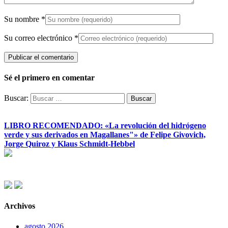
Su nombre
*
Su correo electrónico
*
Sé el primero en comentar
Buscar:
LIBRO RECOMENDADO: «La revolución del hidrógeno
verde y sus derivados en Magallanes"» de Felipe Givovich,
Jorge Quiroz y Klaus Schmidt-Hebbel
Archivos
agosto 2026