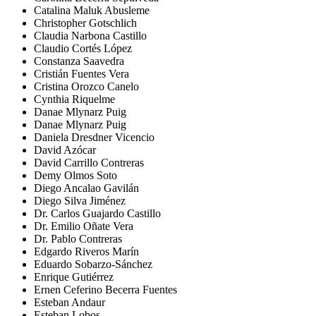
Catalina Maluk Abusleme
Christopher Gotschlich
Claudia Narbona Castillo
Claudio Cortés López
Constanza Saavedra
Cristián Fuentes Vera
Cristina Orozco Canelo
Cynthia Riquelme
Danae Mlynarz Puig
Danae Mlynarz Puig
Daniela Dresdner Vicencio
David Azócar
David Carrillo Contreras
Demy Olmos Soto
Diego Ancalao Gavilán
Diego Silva Jiménez
Dr. Carlos Guajardo Castillo
Dr. Emilio Oñate Vera
Dr. Pablo Contreras
Edgardo Riveros Marín
Eduardo Sobarzo-Sánchez
Enrique Gutiérrez
Ernen Ceferino Becerra Fuentes
Esteban Andaur
Esteban Lobos