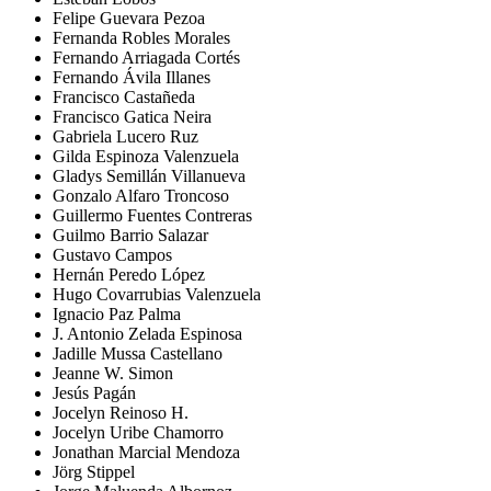
Felipe Guevara Pezoa
Fernanda Robles Morales
Fernando Arriagada Cortés
Fernando Ávila Illanes
Francisco Castañeda
Francisco Gatica Neira
Gabriela Lucero Ruz
Gilda Espinoza Valenzuela
Gladys Semillán Villanueva
Gonzalo Alfaro Troncoso
Guillermo Fuentes Contreras
Guilmo Barrio Salazar
Gustavo Campos
Hernán Peredo López
Hugo Covarrubias Valenzuela
Ignacio Paz Palma
J. Antonio Zelada Espinosa
Jadille Mussa Castellano
Jeanne W. Simon
Jesús Pagán
Jocelyn Reinoso H.
Jocelyn Uribe Chamorro
Jonathan Marcial Mendoza
Jörg Stippel