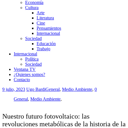
Economía
Cultura
Arte
Literatura
Cine
Pensamientos
Internacional
Sociedad
Educación
Trabajo
Internacional
Política
Sociedad
Ventana TV
¿Quienes somos?
Contacto
9 julio, 2023
Ugo Bardi
General
,
Medio Ambiente
,
0
General
,
Medio Ambiente
,
Nuestro futuro fotovoltaico: las
revoluciones metabólicas de la historia de la