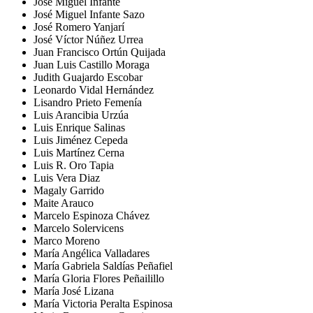
José Miguel Infante
José Miguel Infante Sazo
José Romero Yanjarí
José Víctor Núñez Urrea
Juan Francisco Ortún Quijada
Juan Luis Castillo Moraga
Judith Guajardo Escobar
Leonardo Vidal Hernández
Lisandro Prieto Femenía
Luis Arancibia Urzúa
Luis Enrique Salinas
Luis Jiménez Cepeda
Luis Martínez Cerna
Luis R. Oro Tapia
Luis Vera Diaz
Magaly Garrido
Maite Arauco
Marcelo Espinoza Chávez
Marcelo Solervicens
Marco Moreno
María Angélica Valladares
María Gabriela Saldías Peñafiel
María Gloria Flores Peñailillo
María José Lizana
María Victoria Peralta Espinosa