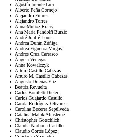
Agustín Infante Lira
Alberto Peña Cornejo
Alejandro Führer
Alejandro Torres
Alina Muñoz Rojas
Ana María Pandolfi Burzio
André Jouffé Louis
Andrea Durán Zúñiga
Andrea Figueroa Vargas
Andrés Cruz Carrasco
Ángela Venegas
Anna Kowalczyk
Arturo Castillo Cabezas
Arturo M. Castillo Cabezas
Augusto Dueñas Eriz
Beatriz Revuelta
Carlos Bonifetti Dietert
Carlos Guajardo Castillo
Carola Rodríguez Olivares
Carolina Becerra Sepúlveda
Catalina Maluk Abusleme
Christopher Gotschlich
Claudia Narbona Castillo
Claudio Cortés López
Constanza Saavedra