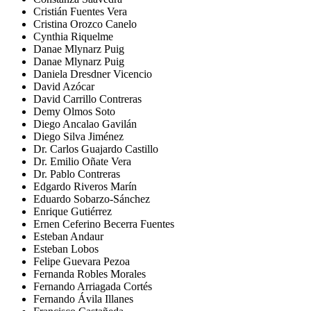
Cristián Fuentes Vera
Cristina Orozco Canelo
Cynthia Riquelme
Danae Mlynarz Puig
Danae Mlynarz Puig
Daniela Dresdner Vicencio
David Azócar
David Carrillo Contreras
Demy Olmos Soto
Diego Ancalao Gavilán
Diego Silva Jiménez
Dr. Carlos Guajardo Castillo
Dr. Emilio Oñate Vera
Dr. Pablo Contreras
Edgardo Riveros Marín
Eduardo Sobarzo-Sánchez
Enrique Gutiérrez
Ernen Ceferino Becerra Fuentes
Esteban Andaur
Esteban Lobos
Felipe Guevara Pezoa
Fernanda Robles Morales
Fernando Arriagada Cortés
Fernando Ávila Illanes