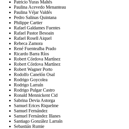
Patricio Yuras Maltés
Paulina Acevedo Menanteau
Paulina Véjar Valdés
Pedro Salinas Quintana
Philippe Cartier
Rafael Galdames Fuentes
Rafael Pastor Besoain
Rafael Rosell Aiquel
Rebeca Zamora
René Fuentealba Prado
Ricardo Barra Ríos
Robert Córdova Martínez
Robert Córdova Martínez
Robert Wagner Porto
Rodolfo Canelón Osal
Rodrigo Goycolea
Rodrigo Larraín
Rodrigo Pulgar Castro
Ronald Mennickent Cid
Sabrina Devia Astorga
Samuel Erices Riquelme
Samuel Fernández
Samuel Fernández Illanes
Santiago González Larraín
Sebastián Rumie