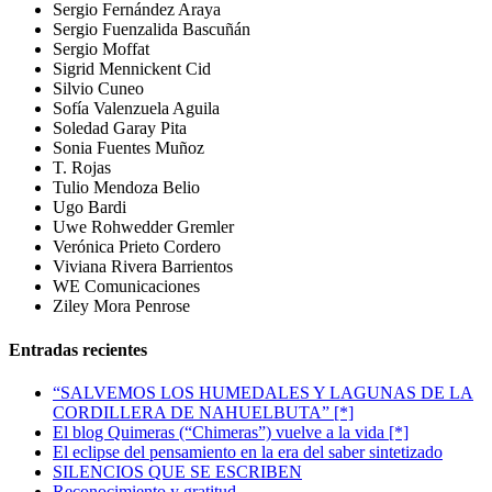
Sergio Fernández Araya
Sergio Fuenzalida Bascuñán
Sergio Moffat
Sigrid Mennickent Cid
Silvio Cuneo
Sofía Valenzuela Aguila
Soledad Garay Pita
Sonia Fuentes Muñoz
T. Rojas
Tulio Mendoza Belio
Ugo Bardi
Uwe Rohwedder Gremler
Verónica Prieto Cordero
Viviana Rivera Barrientos
WE Comunicaciones
Ziley Mora Penrose
Entradas recientes
“SALVEMOS LOS HUMEDALES Y LAGUNAS DE LA
CORDILLERA DE NAHUELBUTA” [*]
El blog Quimeras (“Chimeras”) vuelve a la vida [*]
El eclipse del pensamiento en la era del saber sintetizado
SILENCIOS QUE SE ESCRIBEN
Reconocimiento y gratitud