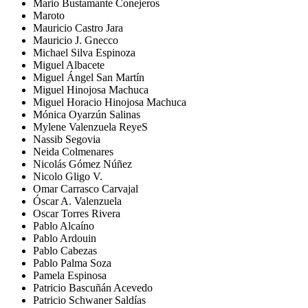
Mario Bustamante Conejeros
Maroto
Mauricio Castro Jara
Mauricio J. Gnecco
Michael Silva Espinoza
Miguel Albacete
Miguel Ángel San Martín
Miguel Hinojosa Machuca
Miguel Horacio Hinojosa Machuca
Mónica Oyarzún Salinas
Mylene Valenzuela ReyeS
Nassib Segovia
Neida Colmenares
Nicolás Gómez Núñez
Nicolo Gligo V.
Omar Carrasco Carvajal
Óscar A. Valenzuela
Oscar Torres Rivera
Pablo Alcaíno
Pablo Ardouin
Pablo Cabezas
Pablo Palma Soza
Pamela Espinosa
Patricio Bascuñán Acevedo
Patricio Schwaner Saldías