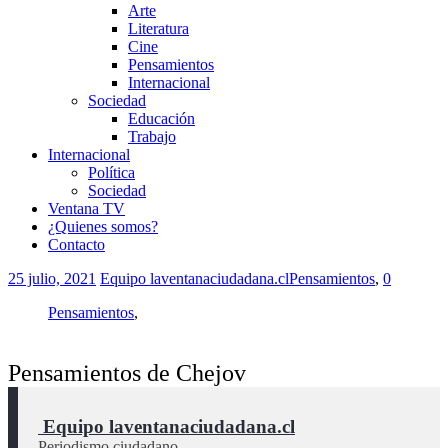
Arte
Literatura
Cine
Pensamientos
Internacional
Sociedad
Educación
Trabajo
Internacional
Política
Sociedad
Ventana TV
¿Quienes somos?
Contacto
25 julio, 2021
Equipo laventanaciudadana.cl
Pensamientos
,
0
Pensamientos
,
Pensamientos de Chejov
 Equipo laventanaciudadana.cl
Periodismo ciudadano.