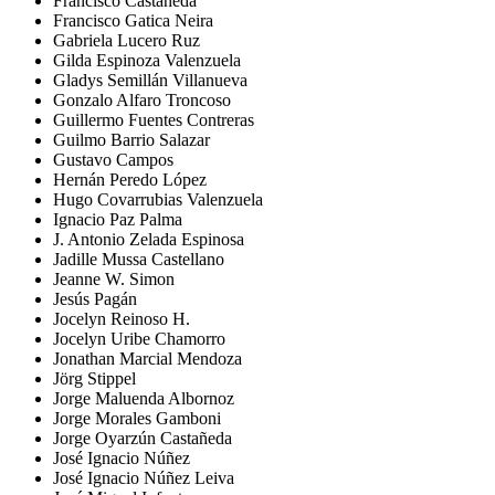
Francisco Castañeda
Francisco Gatica Neira
Gabriela Lucero Ruz
Gilda Espinoza Valenzuela
Gladys Semillán Villanueva
Gonzalo Alfaro Troncoso
Guillermo Fuentes Contreras
Guilmo Barrio Salazar
Gustavo Campos
Hernán Peredo López
Hugo Covarrubias Valenzuela
Ignacio Paz Palma
J. Antonio Zelada Espinosa
Jadille Mussa Castellano
Jeanne W. Simon
Jesús Pagán
Jocelyn Reinoso H.
Jocelyn Uribe Chamorro
Jonathan Marcial Mendoza
Jörg Stippel
Jorge Maluenda Albornoz
Jorge Morales Gamboni
Jorge Oyarzún Castañeda
José Ignacio Núñez
José Ignacio Núñez Leiva