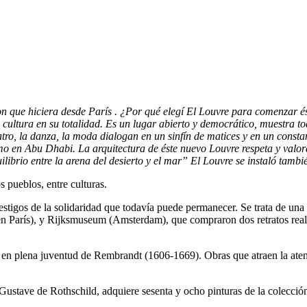
ron que hiciera desde París . ¿Por qué elegí El Louvre para comenzar é
cultura en su totalidad. Es un lugar abierto y democrático, muestra t
 teatro, la danza, la moda dialogan en un sinfín de matices y en un con
 como en Abu Dhabi. La arquitectura de éste nuevo Louvre respeta y valo
librio entre la arena del desierto y el mar” El Louvre se instaló tambi
 pueblos, entre culturas.
tigos de la solidaridad que todavía puede permanecer. Se trata de una
n París), y Rijksmuseum (Amsterdam), que compraron dos retratos reali
en plena juventud de Rembrandt (1606-1669). Obras que atraen la atenc
ustave de Rothschild, adquiere sesenta y ocho pinturas de la colección 