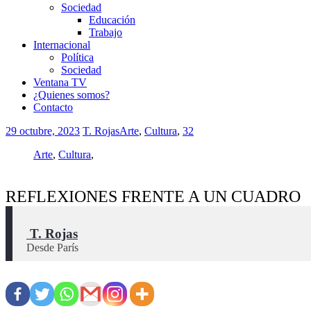
Sociedad
Educación
Trabajo
Internacional
Política
Sociedad
Ventana TV
¿Quienes somos?
Contacto
29 octubre, 2023
T. Rojas
Arte
,
Cultura
,
32
Arte
,
Cultura
,
REFLEXIONES FRENTE A UN CUADRO
 T. Rojas
Desde París