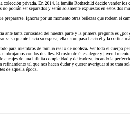
na colección privada. En 2014, la familia Rothschild decide vender los
os no podrán ser separados y serán solamente expuestos en estos dos mu
que prepararse. Ignorar por un momento otras bellezas que rodean el cami
ia ante tanta curiosidad del nuestra parte y la primera pregunta es ¿po
avanza su guante hacia su esposa, ella da un paso hacia él y la cortina má
todo para miembros de familia real o de nobleza. Ver todo el cuerpo perm
s embrujamos con los detalles. El rostro de él es alegre y juvenil mientr
de encajes de una infinita complejidad y delicadeza, tocando la perfe
un refinamiento tal que nos hacen dudar y querer averiguar si se trata s
tes de aquella época.