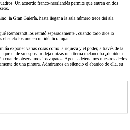
 cuadros. Un acuerdo franco-neerlandés permite que entren en dos
seos.
no, la Gran Galería, hasta llegar a la sala número trece del ala
r qué Rembrandt los retrató separadamente , cuando todo dice lo
s el suelo los une en un idéntico lugar.
itía exponer varias cosas como la riqueza y el poder, a través de la
as que el de su esposa refleja quizás una tierna melancolía ¿debido a
cción cuando observamos los zapatos. Apenas detenemos nuestros dedos
olamente de una pintura. Admiramos en silencio el abanico de ella, su