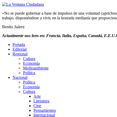
«No se puede gobernar a base de impulsos de una voluntad caprichosa, 
trabajo, disponiéndose a vivir, en la honrada medianía que proporciona 
Benito Juárez
Actualmente nos leen en: Francia, Italia, España, Canadá, E.E.U.U
Portada
Editorial
Regional
Cultura
Economía
Medioambiente
Política
Nacional
Política
Economía
Cultura
Arte
Literatura
Cine
Pensamientos
Internacional