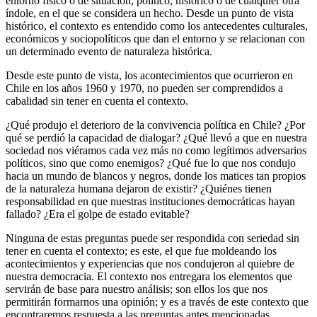
entorno físico o de situación, político, histórico o de cualquier otra
índole, en el que se considera un hecho. Desde un punto de vista
histórico, el contexto es entendido como los antecedentes culturales,
económicos y sociopolíticos que dan el entorno y se relacionan con
un determinado evento de naturaleza histórica.
Desde este punto de vista, los acontecimientos que ocurrieron en
Chile en los años 1960 y 1970, no pueden ser comprendidos a
cabalidad sin tener en cuenta el contexto.
¿Qué produjo el deterioro de la convivencia política en Chile? ¿Por
qué se perdió la capacidad de dialogar? ¿Qué llevó a que en nuestra
sociedad nos viéramos cada vez más no como legítimos adversarios
políticos, sino que como enemigos? ¿Qué fue lo que nos condujo
hacia un mundo de blancos y negros, donde los matices tan propios
de la naturaleza humana dejaron de existir? ¿Quiénes tienen
responsabilidad en que nuestras instituciones democráticas hayan
fallado? ¿Era el golpe de estado evitable?
Ninguna de estas preguntas puede ser respondida con seriedad sin
tener en cuenta el contexto; es este, el que fue moldeando los
acontecimientos y experiencias que nos condujeron al quiebre de
nuestra democracia. El contexto nos entregara los elementos que
servirán de base para nuestro análisis; son ellos los que nos
permitirán formarnos una opinión; y es a través de este contexto que
encontraremos respuesta a las preguntas antes mencionadas.