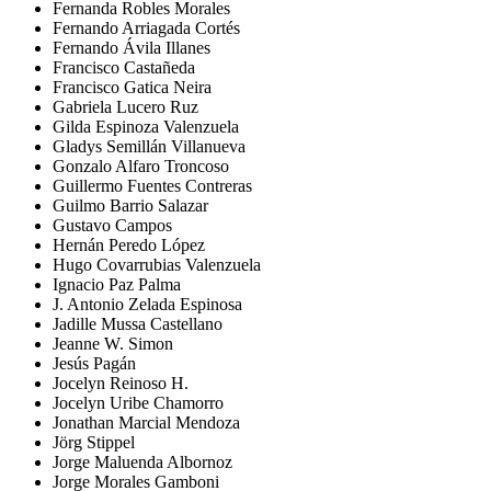
Fernanda Robles Morales
Fernando Arriagada Cortés
Fernando Ávila Illanes
Francisco Castañeda
Francisco Gatica Neira
Gabriela Lucero Ruz
Gilda Espinoza Valenzuela
Gladys Semillán Villanueva
Gonzalo Alfaro Troncoso
Guillermo Fuentes Contreras
Guilmo Barrio Salazar
Gustavo Campos
Hernán Peredo López
Hugo Covarrubias Valenzuela
Ignacio Paz Palma
J. Antonio Zelada Espinosa
Jadille Mussa Castellano
Jeanne W. Simon
Jesús Pagán
Jocelyn Reinoso H.
Jocelyn Uribe Chamorro
Jonathan Marcial Mendoza
Jörg Stippel
Jorge Maluenda Albornoz
Jorge Morales Gamboni