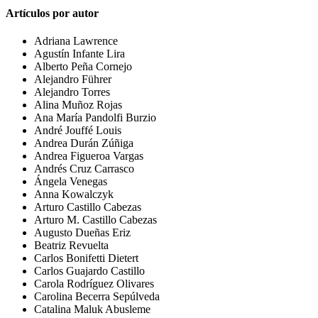
Artículos por autor
Adriana Lawrence
Agustín Infante Lira
Alberto Peña Cornejo
Alejandro Führer
Alejandro Torres
Alina Muñoz Rojas
Ana María Pandolfi Burzio
André Jouffé Louis
Andrea Durán Zúñiga
Andrea Figueroa Vargas
Andrés Cruz Carrasco
Ángela Venegas
Anna Kowalczyk
Arturo Castillo Cabezas
Arturo M. Castillo Cabezas
Augusto Dueñas Eriz
Beatriz Revuelta
Carlos Bonifetti Dietert
Carlos Guajardo Castillo
Carola Rodríguez Olivares
Carolina Becerra Sepúlveda
Catalina Maluk Abusleme