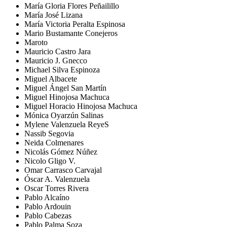
María Gloria Flores Peñailillo
María José Lizana
María Victoria Peralta Espinosa
Mario Bustamante Conejeros
Maroto
Mauricio Castro Jara
Mauricio J. Gnecco
Michael Silva Espinoza
Miguel Albacete
Miguel Ángel San Martín
Miguel Hinojosa Machuca
Miguel Horacio Hinojosa Machuca
Mónica Oyarzún Salinas
Mylene Valenzuela ReyeS
Nassib Segovia
Neida Colmenares
Nicolás Gómez Núñez
Nicolo Gligo V.
Omar Carrasco Carvajal
Óscar A. Valenzuela
Oscar Torres Rivera
Pablo Alcaíno
Pablo Ardouin
Pablo Cabezas
Pablo Palma Soza