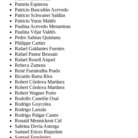
Pamela Espinosa
Patricio Bascuñán Acevedo
Patricio Schwaner Saldías
Patricio Yuras Maltés
Paulina Acevedo Menanteau
Paulina Véjar Valdés
Pedro Salinas Quintana
Philippe Cartier
Rafael Galdames Fuentes
Rafael Pastor Besoain
Rafael Rosell Aiquel
Rebeca Zamora
René Fuentealba Prado
Ricardo Barra Ríos
Robert Córdova Martínez
Robert Córdova Martínez
Robert Wagner Porto
Rodolfo Canelón Osal
Rodrigo Goycolea
Rodrigo Larraín
Rodrigo Pulgar Castro
Ronald Mennickent Cid
Sabrina Devia Astorga
Samuel Erices Riquelme
Samuel Fernández