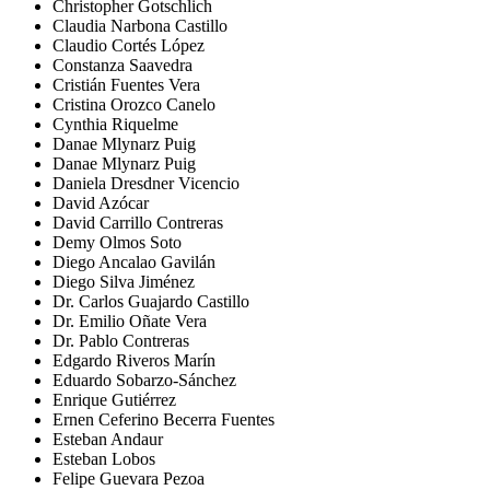
Christopher Gotschlich
Claudia Narbona Castillo
Claudio Cortés López
Constanza Saavedra
Cristián Fuentes Vera
Cristina Orozco Canelo
Cynthia Riquelme
Danae Mlynarz Puig
Danae Mlynarz Puig
Daniela Dresdner Vicencio
David Azócar
David Carrillo Contreras
Demy Olmos Soto
Diego Ancalao Gavilán
Diego Silva Jiménez
Dr. Carlos Guajardo Castillo
Dr. Emilio Oñate Vera
Dr. Pablo Contreras
Edgardo Riveros Marín
Eduardo Sobarzo-Sánchez
Enrique Gutiérrez
Ernen Ceferino Becerra Fuentes
Esteban Andaur
Esteban Lobos
Felipe Guevara Pezoa