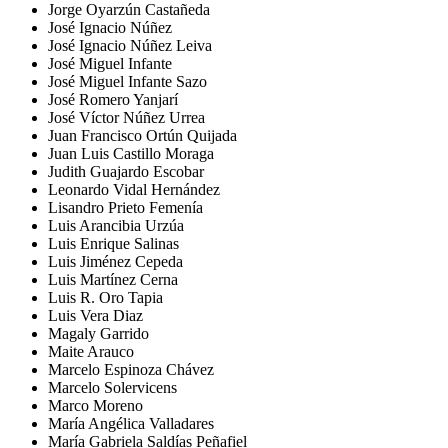
Jorge Oyarzún Castañeda
José Ignacio Núñez
José Ignacio Núñez Leiva
José Miguel Infante
José Miguel Infante Sazo
José Romero Yanjarí
José Víctor Núñez Urrea
Juan Francisco Ortún Quijada
Juan Luis Castillo Moraga
Judith Guajardo Escobar
Leonardo Vidal Hernández
Lisandro Prieto Femenía
Luis Arancibia Urzúa
Luis Enrique Salinas
Luis Jiménez Cepeda
Luis Martínez Cerna
Luis R. Oro Tapia
Luis Vera Diaz
Magaly Garrido
Maite Arauco
Marcelo Espinoza Chávez
Marcelo Solervicens
Marco Moreno
María Angélica Valladares
María Gabriela Saldías Peñafiel