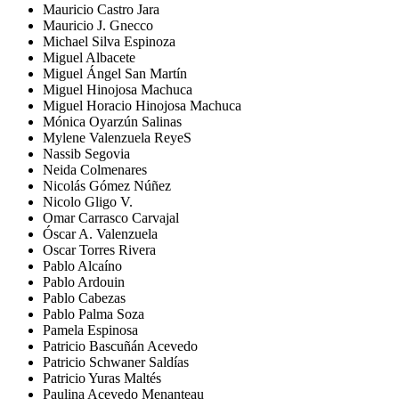
Mauricio Castro Jara
Mauricio J. Gnecco
Michael Silva Espinoza
Miguel Albacete
Miguel Ángel San Martín
Miguel Hinojosa Machuca
Miguel Horacio Hinojosa Machuca
Mónica Oyarzún Salinas
Mylene Valenzuela ReyeS
Nassib Segovia
Neida Colmenares
Nicolás Gómez Núñez
Nicolo Gligo V.
Omar Carrasco Carvajal
Óscar A. Valenzuela
Oscar Torres Rivera
Pablo Alcaíno
Pablo Ardouin
Pablo Cabezas
Pablo Palma Soza
Pamela Espinosa
Patricio Bascuñán Acevedo
Patricio Schwaner Saldías
Patricio Yuras Maltés
Paulina Acevedo Menanteau