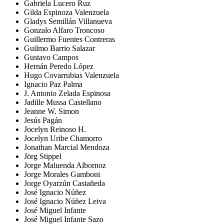
Gabriela Lucero Ruz
Gilda Espinoza Valenzuela
Gladys Semillán Villanueva
Gonzalo Alfaro Troncoso
Guillermo Fuentes Contreras
Guilmo Barrio Salazar
Gustavo Campos
Hernán Peredo López
Hugo Covarrubias Valenzuela
Ignacio Paz Palma
J. Antonio Zelada Espinosa
Jadille Mussa Castellano
Jeanne W. Simon
Jesús Pagán
Jocelyn Reinoso H.
Jocelyn Uribe Chamorro
Jonathan Marcial Mendoza
Jörg Stippel
Jorge Maluenda Albornoz
Jorge Morales Gamboni
Jorge Oyarzún Castañeda
José Ignacio Núñez
José Ignacio Núñez Leiva
José Miguel Infante
José Miguel Infante Sazo