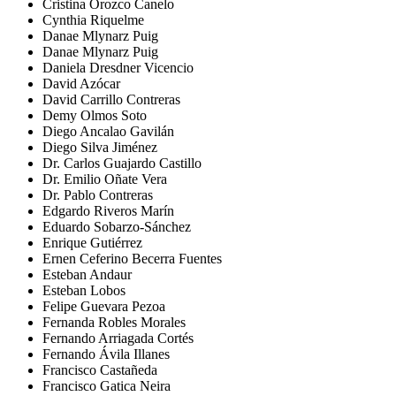
Cristina Orozco Canelo
Cynthia Riquelme
Danae Mlynarz Puig
Danae Mlynarz Puig
Daniela Dresdner Vicencio
David Azócar
David Carrillo Contreras
Demy Olmos Soto
Diego Ancalao Gavilán
Diego Silva Jiménez
Dr. Carlos Guajardo Castillo
Dr. Emilio Oñate Vera
Dr. Pablo Contreras
Edgardo Riveros Marín
Eduardo Sobarzo-Sánchez
Enrique Gutiérrez
Ernen Ceferino Becerra Fuentes
Esteban Andaur
Esteban Lobos
Felipe Guevara Pezoa
Fernanda Robles Morales
Fernando Arriagada Cortés
Fernando Ávila Illanes
Francisco Castañeda
Francisco Gatica Neira