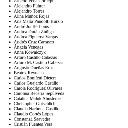
Alberto Peña Cornejo
Alejandro Führer
Alejandro Torres
Alina Muñoz Rojas
Ana María Pandolfi Burzio
André Jouffé Louis
Andrea Durán Zúñiga
Andrea Figueroa Vargas
Andrés Cruz Carrasco
Ángela Venegas
Anna Kowalczyk
Arturo Castillo Cabezas
Arturo M. Castillo Cabezas
Augusto Dueñas Eriz
Beatriz Revuelta
Carlos Bonifetti Dietert
Carlos Guajardo Castillo
Carola Rodríguez Olivares
Carolina Becerra Sepúlveda
Catalina Maluk Abusleme
Christopher Gotschlich
Claudia Narbona Castillo
Claudio Cortés López
Constanza Saavedra
Cristián Fuentes Vera