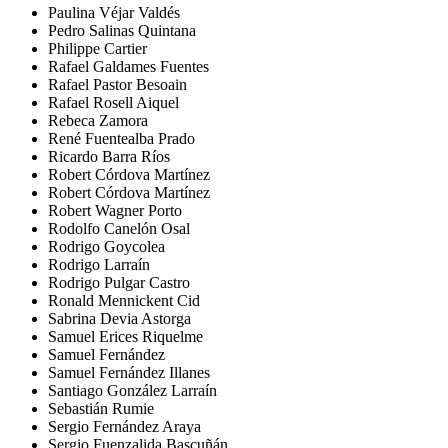
Paulina Véjar Valdés
Pedro Salinas Quintana
Philippe Cartier
Rafael Galdames Fuentes
Rafael Pastor Besoain
Rafael Rosell Aiquel
Rebeca Zamora
René Fuentealba Prado
Ricardo Barra Ríos
Robert Córdova Martínez
Robert Córdova Martínez
Robert Wagner Porto
Rodolfo Canelón Osal
Rodrigo Goycolea
Rodrigo Larraín
Rodrigo Pulgar Castro
Ronald Mennickent Cid
Sabrina Devia Astorga
Samuel Erices Riquelme
Samuel Fernández
Samuel Fernández Illanes
Santiago González Larraín
Sebastián Rumie
Sergio Fernández Araya
Sergio Fuenzalida Bascuñán