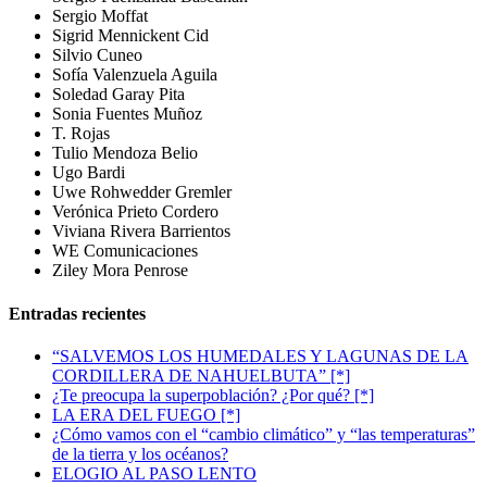
Sergio Moffat
Sigrid Mennickent Cid
Silvio Cuneo
Sofía Valenzuela Aguila
Soledad Garay Pita
Sonia Fuentes Muñoz
T. Rojas
Tulio Mendoza Belio
Ugo Bardi
Uwe Rohwedder Gremler
Verónica Prieto Cordero
Viviana Rivera Barrientos
WE Comunicaciones
Ziley Mora Penrose
Entradas recientes
“SALVEMOS LOS HUMEDALES Y LAGUNAS DE LA
CORDILLERA DE NAHUELBUTA” [*]
¿Te preocupa la superpoblación? ¿Por qué? [*]
LA ERA DEL FUEGO [*]
¿Cómo vamos con el “cambio climático” y “las temperaturas”
de la tierra y los océanos?
ELOGIO AL PASO LENTO