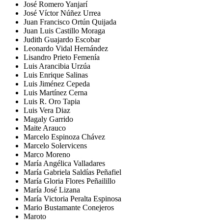
José Romero Yanjarí
José Víctor Núñez Urrea
Juan Francisco Ortún Quijada
Juan Luis Castillo Moraga
Judith Guajardo Escobar
Leonardo Vidal Hernández
Lisandro Prieto Femenía
Luis Arancibia Urzúa
Luis Enrique Salinas
Luis Jiménez Cepeda
Luis Martínez Cerna
Luis R. Oro Tapia
Luis Vera Diaz
Magaly Garrido
Maite Arauco
Marcelo Espinoza Chávez
Marcelo Solervicens
Marco Moreno
María Angélica Valladares
María Gabriela Saldías Peñafiel
María Gloria Flores Peñailillo
María José Lizana
María Victoria Peralta Espinosa
Mario Bustamante Conejeros
Maroto