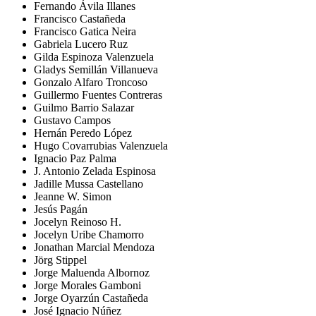
Fernando Ávila Illanes
Francisco Castañeda
Francisco Gatica Neira
Gabriela Lucero Ruz
Gilda Espinoza Valenzuela
Gladys Semillán Villanueva
Gonzalo Alfaro Troncoso
Guillermo Fuentes Contreras
Guilmo Barrio Salazar
Gustavo Campos
Hernán Peredo López
Hugo Covarrubias Valenzuela
Ignacio Paz Palma
J. Antonio Zelada Espinosa
Jadille Mussa Castellano
Jeanne W. Simon
Jesús Pagán
Jocelyn Reinoso H.
Jocelyn Uribe Chamorro
Jonathan Marcial Mendoza
Jörg Stippel
Jorge Maluenda Albornoz
Jorge Morales Gamboni
Jorge Oyarzún Castañeda
José Ignacio Núñez