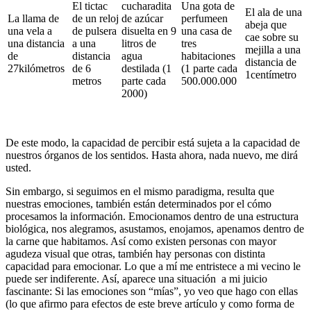
El tictac
cucharadita
Una gota de
El ala de una
La llama de
de un reloj
de azúcar
perfumeen
abeja que
una vela a
de pulsera
disuelta en 9
una casa de
cae sobre su
una distancia
a una
litros de
tres
mejilla a una
de
distancia
agua
habitaciones
distancia de
27kilómetros
de 6
destilada (1
(1 parte cada
1centímetro
metros
parte cada
500.000.000
2000)
De este modo, la capacidad de percibir está sujeta a la capacidad de
nuestros órganos de los sentidos. Hasta ahora, nada nuevo, me dirá
usted.
Sin embargo, si seguimos en el mismo paradigma, resulta que
nuestras emociones, también están determinados por el cómo
procesamos la información. Emocionamos dentro de una estructura
biológica, nos alegramos, asustamos, enojamos, apenamos dentro de
la carne que habitamos. Así como existen personas con mayor
agudeza visual que otras, también hay personas con distinta
capacidad para emocionar. Lo que a mí me entristece a mi vecino le
puede ser indiferente. Así, aparece una situación a mi juicio
fascinante: Si las emociones son “mías”, yo veo que hago con ellas
(lo que afirmo para efectos de este breve artículo y como forma de