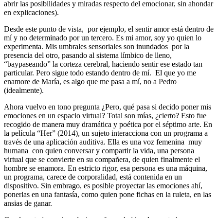
abrir las posibilidades y miradas respecto del emocionar, sin ahondar
en explicaciones).
Desde este punto de vista, por ejemplo, el sentir amor está dentro de
mí y no determinado por un tercero. Es mi amor, soy yo quien lo
experimenta. Mis umbrales sensoriales son inundados por la
presencia del otro, pasando al sistema límbico de lleno,
“baypaseando” la corteza cerebral, haciendo sentir ese estado tan
particular. Pero sigue todo estando dentro de mí. El que yo me
enamore de María, es algo que me pasa a mí, no a Pedro
(idealmente).
Ahora vuelvo en tono pregunta ¿Pero, qué pasa si decido poner mis
emociones en un espacio virtual? Total son mías, ¿cierto? Esto fue
recogido de manera muy dramática y poética por el séptimo arte. En
la película “Her” (2014), un sujeto interacciona con un programa a
través de una aplicación auditiva. Ella es una voz femenina muy
humana con quien conversar y compartir la vida, una persona
virtual que se convierte en su compañera, de quien finalmente el
hombre se enamora. En estricto rigor, esa persona es una máquina,
un programa, carece de corporalidad, está contenida en un
dispositivo. Sin embrago, es posible proyectar las emociones ahí,
ponerlas en una fantasía, como quien pone fichas en la ruleta, en las
ansias de ganar.