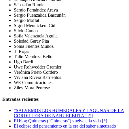
Sebastián Rumie
Sergio Fernández Araya
Sergio Fuenzalida Bascuñán
Sergio Moffat
Sigrid Mennickent Cid
Silvio Cuneo
Sofía Valenzuela Aguila
Soledad Garay Pita
Sonia Fuentes Muñoz
T. Rojas
Tulio Mendoza Belio
Ugo Bardi
Uwe Rohwedder Gremler
Verónica Prieto Cordero
Viviana Rivera Barrientos
WE Comunicaciones
Ziley Mora Penrose
Entradas recientes
“SALVEMOS LOS HUMEDALES Y LAGUNAS DE LA
CORDILLERA DE NAHUELBUTA” [*]
El blog Quimeras (“Chimeras”) vuelve a la vida [*]
El eclipse del pensamiento en la era del saber sintetizado