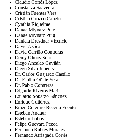
Claudio Cortés López
Constanza Saavedra
Cristián Fuentes Vera
Cristina Orozco Canelo
Cynthia Riquelme
Danae Mlynarz Puig
Danae Mlynarz Puig
Daniela Dresdner Vicencio
David Azócar
David Carrillo Contreras
Demy Olmos Soto
Diego Ancalao Gavilán
Diego Silva Jiménez
Dr. Carlos Guajardo Castillo
Dr. Emilio Oñate Vera
Dr. Pablo Contreras
Edgardo Riveros Marín
Eduardo Sobarzo-Sánchez
Enrique Gutiérrez
Ernen Ceferino Becerra Fuentes
Esteban Andaur
Esteban Lobos
Felipe Guevara Pezoa
Fernanda Robles Morales
Fernando Arriagada Cortés