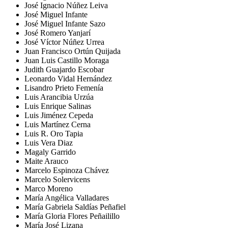
José Ignacio Núñez Leiva
José Miguel Infante
José Miguel Infante Sazo
José Romero Yanjarí
José Víctor Núñez Urrea
Juan Francisco Ortún Quijada
Juan Luis Castillo Moraga
Judith Guajardo Escobar
Leonardo Vidal Hernández
Lisandro Prieto Femenía
Luis Arancibia Urzúa
Luis Enrique Salinas
Luis Jiménez Cepeda
Luis Martínez Cerna
Luis R. Oro Tapia
Luis Vera Diaz
Magaly Garrido
Maite Arauco
Marcelo Espinoza Chávez
Marcelo Solervicens
Marco Moreno
María Angélica Valladares
María Gabriela Saldías Peñafiel
María Gloria Flores Peñailillo
María José Lizana