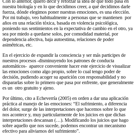
Con lo anterior, quiero decir y reforzar la idea de que todo pasa en
nuestra biología y en lo que decidimos creer, a qué decidimos darle
fuerza, dónde elegimos poner nuestras emociones, es una elección.
Por mi trabajo, veo habitualmente a personas que se mantienen por
años en una relación tóxica, basada en violencia psicológica,
poniendo sus sentimientos en la expectativa de cambio en el otro, ya
sea por miedo a quedarse solos, por comodidad material, por
dependencia afectiva, baja autoestima, relaciones de poder
asimétricas, etc.
En el ejercicio de expandir la consciencia y ser más participes de
nuestros procesos -disminuyendo los patrones de conducta
automáticos- aparece conveniente hacer este ejercicio de visualizar
las emociones como algo propio, sobre lo cual tengo poder de
decisión, pudiendo acoger su aparición con responsabilidad y no
dispararlas sobre lo primero que pasa por enfrente, que generalmente
es un otro gratuito y ajeno.
Por último, cito a Echeverría (2005) en orden a dar una aplicación
práctica al manejo de las emociones: “El sufrimiento, a diferencia
del dolor, surge de las interpretaciones que hacemos sobre lo que
nos acontece y, muy particularmente de los juicios en que dichas
interpretaciones descansan (…). Modificando los juicios que hago
sobre aquello que nos sucede, podemos encontrar un mecanismo
efectivo para aliviarnos del sufrimiento”.