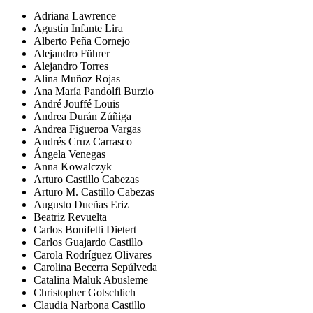
Adriana Lawrence
Agustín Infante Lira
Alberto Peña Cornejo
Alejandro Führer
Alejandro Torres
Alina Muñoz Rojas
Ana María Pandolfi Burzio
André Jouffé Louis
Andrea Durán Zúñiga
Andrea Figueroa Vargas
Andrés Cruz Carrasco
Ángela Venegas
Anna Kowalczyk
Arturo Castillo Cabezas
Arturo M. Castillo Cabezas
Augusto Dueñas Eriz
Beatriz Revuelta
Carlos Bonifetti Dietert
Carlos Guajardo Castillo
Carola Rodríguez Olivares
Carolina Becerra Sepúlveda
Catalina Maluk Abusleme
Christopher Gotschlich
Claudia Narbona Castillo