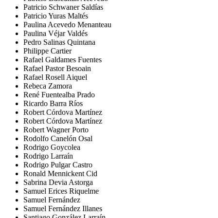
Patricio Schwaner Saldías
Patricio Yuras Maltés
Paulina Acevedo Menanteau
Paulina Véjar Valdés
Pedro Salinas Quintana
Philippe Cartier
Rafael Galdames Fuentes
Rafael Pastor Besoain
Rafael Rosell Aiquel
Rebeca Zamora
René Fuentealba Prado
Ricardo Barra Ríos
Robert Córdova Martínez
Robert Córdova Martínez
Robert Wagner Porto
Rodolfo Canelón Osal
Rodrigo Goycolea
Rodrigo Larraín
Rodrigo Pulgar Castro
Ronald Mennickent Cid
Sabrina Devia Astorga
Samuel Erices Riquelme
Samuel Fernández
Samuel Fernández Illanes
Santiago González Larraín