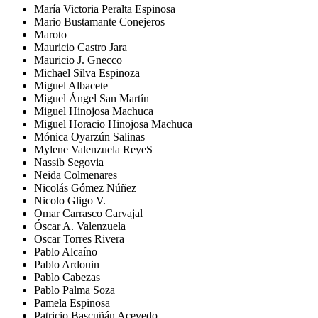
María Victoria Peralta Espinosa
Mario Bustamante Conejeros
Maroto
Mauricio Castro Jara
Mauricio J. Gnecco
Michael Silva Espinoza
Miguel Albacete
Miguel Ángel San Martín
Miguel Hinojosa Machuca
Miguel Horacio Hinojosa Machuca
Mónica Oyarzún Salinas
Mylene Valenzuela ReyeS
Nassib Segovia
Neida Colmenares
Nicolás Gómez Núñez
Nicolo Gligo V.
Omar Carrasco Carvajal
Óscar A. Valenzuela
Oscar Torres Rivera
Pablo Alcaíno
Pablo Ardouin
Pablo Cabezas
Pablo Palma Soza
Pamela Espinosa
Patricio Bascuñán Acevedo