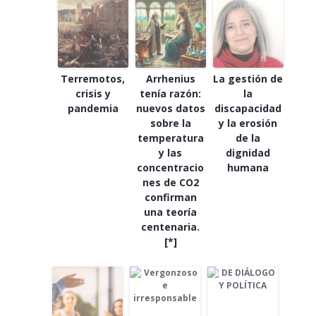
Terremotos,
Arrhenius
La gestión de
crisis y
tenía razón:
la
pandemia
nuevos datos
discapacidad
sobre la
y la erosión
temperatura
de la
y las
dignidad
concentracio
humana
nes de CO2
confirman
una teoría
centenaria.
[*]