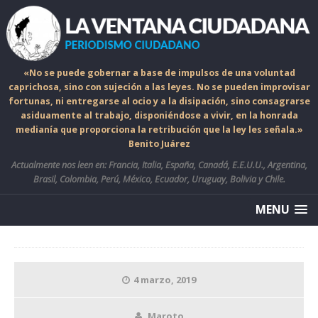
«No se puede gobernar a base de impulsos de una voluntad
caprichosa, sino con sujeción a las leyes. No se pueden improvisar
fortunas, ni entregarse al ocio y a la disipación, sino consagrarse
asiduamente al trabajo, disponiéndose a vivir, en la honrada
medianía que proporciona la retribución que la ley les señala.»
Benito Juárez
Actualmente nos leen en: Francia, Italia, España, Canadá, E.E.U.U., Argentina,
Brasil, Colombia, Perú, México, Ecuador, Uruguay, Bolivia y Chile.
MENU
4 marzo, 2019
Maroto