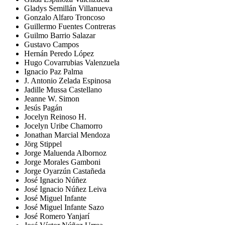
Gladys Semillán Villanueva
Gonzalo Alfaro Troncoso
Guillermo Fuentes Contreras
Guilmo Barrio Salazar
Gustavo Campos
Hernán Peredo López
Hugo Covarrubias Valenzuela
Ignacio Paz Palma
J. Antonio Zelada Espinosa
Jadille Mussa Castellano
Jeanne W. Simon
Jesús Pagán
Jocelyn Reinoso H.
Jocelyn Uribe Chamorro
Jonathan Marcial Mendoza
Jörg Stippel
Jorge Maluenda Albornoz
Jorge Morales Gamboni
Jorge Oyarzún Castañeda
José Ignacio Núñez
José Ignacio Núñez Leiva
José Miguel Infante
José Miguel Infante Sazo
José Romero Yanjarí