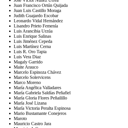
José Víctor Núñez Urrea
Juan Francisco Ortún Quijada
Juan Luis Castillo Moraga
Judith Guajardo Escobar
Leonardo Vidal Hernández
Lisandro Prieto Femenía
Luis Arancibia Urzúa
Luis Enrique Salinas
Luis Jiménez Cepeda
Luis Martínez Cerna
Luis R. Oro Tapia
Luis Vera Diaz
Magaly Garrido
Maite Arauco
Marcelo Espinoza Chávez
Marcelo Solervicens
Marco Moreno
María Angélica Valladares
María Gabriela Saldías Peñafiel
María Gloria Flores Peñailillo
María José Lizana
María Victoria Peralta Espinosa
Mario Bustamante Conejeros
Maroto
Mauricio Castro Jara