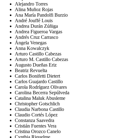
Alejandro Torres
Alina Muñoz Rojas
Ana María Pandolfi Burzio
André Jouffé Louis
Andrea Durán Zúñiga
Andrea Figueroa Vargas
Andrés Cruz Carrasco
Ángela Venegas
Anna Kowalczyk
Arturo Castillo Cabezas
Arturo M. Castillo Cabezas
Augusto Dueñas Eriz
Beatriz Revuelta
Carlos Bonifetti Dietert
Carlos Guajardo Castillo
Carola Rodríguez Olivares
Carolina Becerra Sepúlveda
Catalina Maluk Abusleme
Christopher Gotschlich
Claudia Narbona Castillo
Claudio Cortés López
Constanza Saavedra
Cristián Fuentes Vera
Cristina Orozco Canelo
Cynthia Riquelme