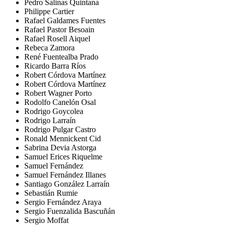
Pedro Salinas Quintana
Philippe Cartier
Rafael Galdames Fuentes
Rafael Pastor Besoain
Rafael Rosell Aiquel
Rebeca Zamora
René Fuentealba Prado
Ricardo Barra Ríos
Robert Córdova Martínez
Robert Córdova Martínez
Robert Wagner Porto
Rodolfo Canelón Osal
Rodrigo Goycolea
Rodrigo Larraín
Rodrigo Pulgar Castro
Ronald Mennickent Cid
Sabrina Devia Astorga
Samuel Erices Riquelme
Samuel Fernández
Samuel Fernández Illanes
Santiago González Larraín
Sebastián Rumie
Sergio Fernández Araya
Sergio Fuenzalida Bascuñán
Sergio Moffat