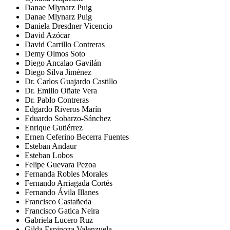
Danae Mlynarz Puig
Danae Mlynarz Puig
Daniela Dresdner Vicencio
David Azócar
David Carrillo Contreras
Demy Olmos Soto
Diego Ancalao Gavilán
Diego Silva Jiménez
Dr. Carlos Guajardo Castillo
Dr. Emilio Oñate Vera
Dr. Pablo Contreras
Edgardo Riveros Marín
Eduardo Sobarzo-Sánchez
Enrique Gutiérrez
Ernen Ceferino Becerra Fuentes
Esteban Andaur
Esteban Lobos
Felipe Guevara Pezoa
Fernanda Robles Morales
Fernando Arriagada Cortés
Fernando Ávila Illanes
Francisco Castañeda
Francisco Gatica Neira
Gabriela Lucero Ruz
Gilda Espinoza Valenzuela