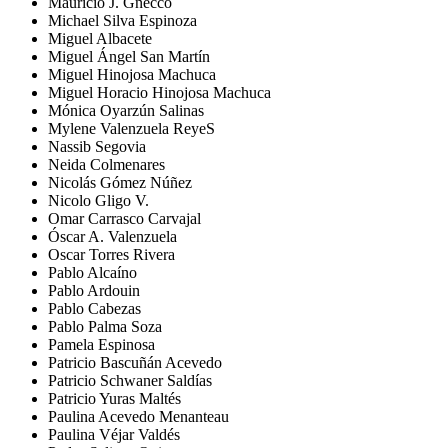
Mauricio J. Gnecco
Michael Silva Espinoza
Miguel Albacete
Miguel Ángel San Martín
Miguel Hinojosa Machuca
Miguel Horacio Hinojosa Machuca
Mónica Oyarzún Salinas
Mylene Valenzuela ReyeS
Nassib Segovia
Neida Colmenares
Nicolás Gómez Núñez
Nicolo Gligo V.
Omar Carrasco Carvajal
Óscar A. Valenzuela
Oscar Torres Rivera
Pablo Alcaíno
Pablo Ardouin
Pablo Cabezas
Pablo Palma Soza
Pamela Espinosa
Patricio Bascuñán Acevedo
Patricio Schwaner Saldías
Patricio Yuras Maltés
Paulina Acevedo Menanteau
Paulina Véjar Valdés