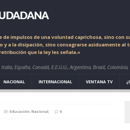
 de impulsos de una voluntad caprichosa, sino con su
io y a la disipación, sino consagrarse asiduamente al 
etribución que la ley les señala.»
Italia, España, Canadá, E.E.U.U., Argentina, Brasil, Colombia,
NACIONAL
INTERNACIONAL
VENTANA TV
¿
Educación
,
Nacional
,
0