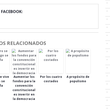
 FACEBOOK:
OS RELACIONADOS
e vive
Aumentar los
Por los cuatro
A propósito de
o se
fondos para la
costados
populismo
fa
convención
constitucional
es invertir en
la democracia