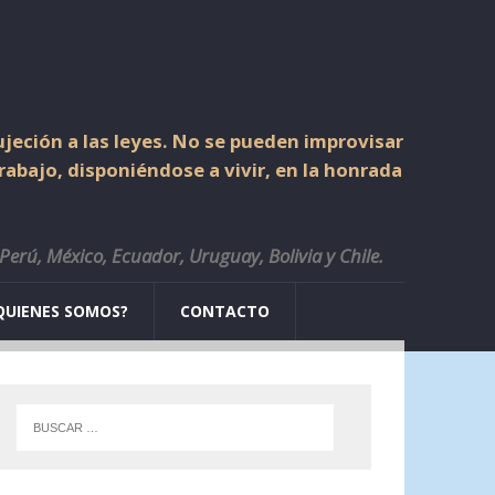
jeción a las leyes. No se pueden improvisar
trabajo, disponiéndose a vivir, en la honrada
 Perú, México, Ecuador, Uruguay, Bolivia y Chile.
QUIENES SOMOS?
CONTACTO