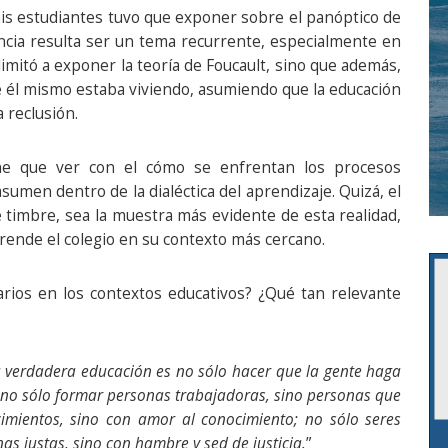
s estudiantes tuvo que exponer sobre el panóptico de
lancia resulta ser un tema recurrente, especialmente en
limitó a exponer la teoría de Foucault, sino que además,
ue él mismo estaba viviendo, asumiendo que la educación
a reclusión.
ene que ver con el cómo se enfrentan los procesos
asumen dentro de la dialéctica del aprendizaje. Quizá, el
e timbre, sea la muestra más evidente de esta realidad,
ende el colegio en su contexto más cercano.
rios en los contextos educativos? ¿Qué tan relevante
a verdadera educación es no sólo hacer que la gente haga
o; no sólo formar personas trabajadoras, sino personas que
imientos, sino con amor al conocimiento; no sólo seres
as justas, sino con hambre y sed de justicia.
”