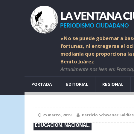
«No se puede gobernar a base
fortunas, ni entregarse al oc
medianía que proporciona la r
Benito Juárez
Actualmente nos leen en: Francia, 
PORTADA
EDITORIAL
REGIONAL
25 marzo, 2019
Patricio Schwaner Saldías
EDUCACIÓN
,
NACIONAL
,